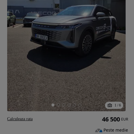
1
/
6
46 500
Calculeaza rata
EUR
Peste medie