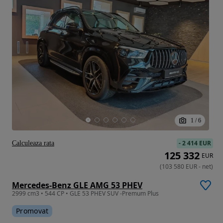
1
/
6
-
2 414 EUR
Calculeaza rata
125 332
EUR
(
103 580
EUR
-
net
)
Mercedes-Benz GLE AMG 53 PHEV
2999 cm3 • 544 CP • GLE 53 PHEV SUV -Premum Plus
Promovat