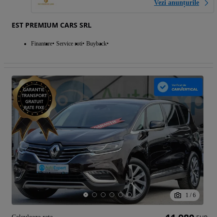
Vezi anunțurile
EST PREMIUM CARS SRL
Finantare
Service roti
Buyback
1
/
6