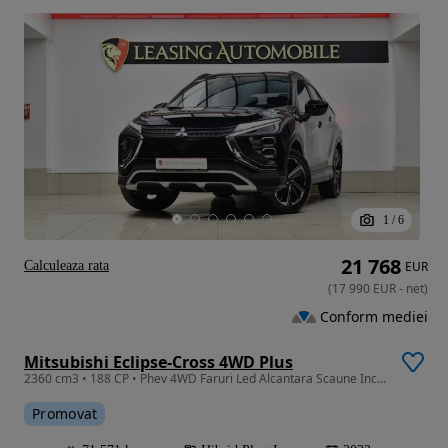
1
/
6
21 768
Calculeaza rata
EUR
(
17 990
EUR
-
net
)
Conform mediei
Mitsubishi Eclipse-Cross 4WD Plus
2360 cm3 • 188 CP • Phev 4WD Faruri Led Alcantara Scaune Incalzite Camera Masarier Garanti
Promovat