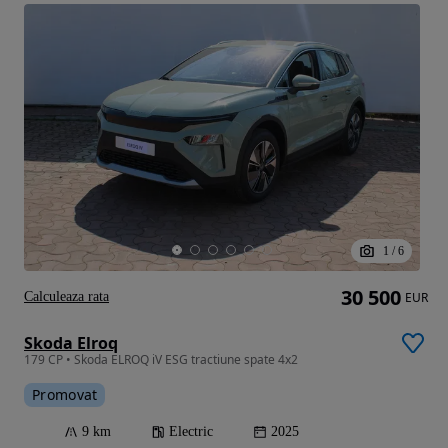
1
/
6
30 500
Calculeaza rata
EUR
Skoda Elroq
179 CP • Skoda ELROQ iV ESG tractiune spate 4x2
Promovat
9 km
Electric
2025