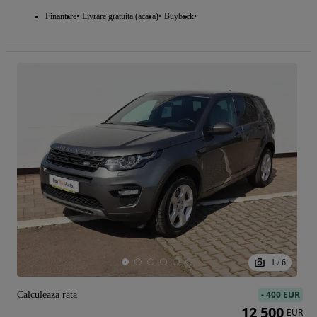
Finantare
Livrare gratuita (acasa)
Buyback
1
/
6
-
400 EUR
Calculeaza rata
12 500
EUR