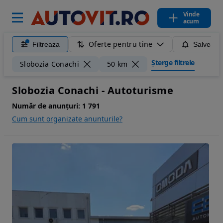
Vinde
acum
Oferte pentru tine
Filtreaza
Salveaza
Șterge filtrele
Slobozia Conachi
50 km
Slobozia Conachi - Autoturisme
Număr de anunțuri:
1 791
Cum sunt organizate anunturile?