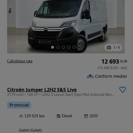
1
/
6
12 693
Calculeaza rata
EUR
(
10 490
EUR
-
net
)
Conform mediei
Citroën Jumper L2H2 S&S Live
2179 cm3 • 140 CP • L2H2 3 Locuri Start Stop Pilot Automat Revizii la zi Garantie
Promovat
129 629 km
Diesel
2020
Galati (Galati)