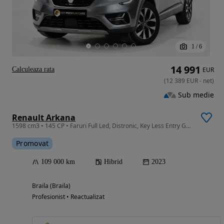
1
/
6
14 991
Calculeaza rata
EUR
(
12 389
EUR
-
net
)
Sub medie
Renault Arkana
1598 cm3 • 145 CP • Faruri Full Led, Distronic, Key Less Entry Go,Linne Assist
Promovat
109 000 km
Hibrid
2023
Braila (Braila)
Profesionist • Reactualizat