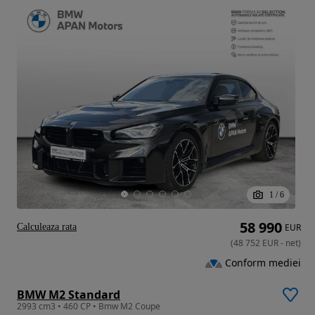
1
/
6
58 990
Calculeaza rata
EUR
(
48 752
EUR
-
net
)
Conform mediei
BMW M2 Standard
2993 cm3 • 460 CP • Bmw M2 Coupe