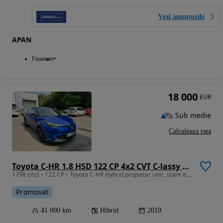
Vezi anunțurile
APAN
Finantare
18 000
EUR
Sub medie
Calculeaza rata
Toyota C-HR 1.8 HSD 122 CP 4x2 CVT C-lassy bi-tone
1798 cm3 • 122 CP • Toyota C-HR Hybrid,propietar unic, stare excelenta, rulaj real 41000Km
Promovat
41 000 km
Hibrid
2019