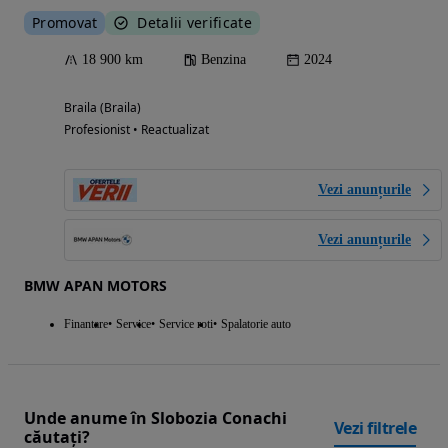
Promovat
Detalii verificate
18 900 km
Benzina
2024
Braila (Braila)
Profesionist • Reactualizat
Vezi anunțurile
Vezi anunțurile
BMW APAN MOTORS
Finantare
Service
Service roti
Spalatorie auto
Unde anume în Slobozia Conachi
Vezi filtrele
căutați?