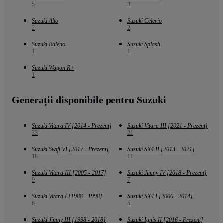
5
3
Suzuki Alto
Suzuki Celerio
2
2
Suzuki Baleno
Suzuki Splash
1
1
Suzuki Wagon R+
1
Generații disponibile pentru Suzuki
Suzuki Vitara IV [2014 - Prezent]
Suzuki Vitara III [2021 - Prezent]
33
21
Suzuki Swift VI [2017 - Prezent]
Suzuki SX4 II [2013 - 2021]
18
11
Suzuki Vitara III [2005 - 2017]
Suzuki Jimny IV [2018 - Prezent]
9
7
Suzuki Vitara I [1988 - 1998]
Suzuki SX4 I [2006 - 2014]
6
5
Suzuki Jimny III [1998 - 2018]
Suzuki Ignis II [2016 - Prezent]