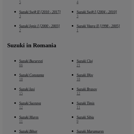
5
4
Suzuki Swift II [2010 - 2017]
Suzuki Swift I [2004 - 2010]
3
3
Suzuki Ignis I [2000 - 2003]
Suzuki Vitara II [1998 - 2005]
2
1
Suzuki in Romania
Suzuki Bucuresti
Suzuki Cluj
66
21
Suzuki Constanta
Suzuki Ilfov
18
18
Suzuki Iasi
Suzuki Brasov
15
12
Suzuki Suceava
Suzuki Timis
12
11
Suzuki Mures
Suzuki Sibiu
11
9
Suzuki Bihor
Suzuki Maramures