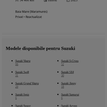
54 400 km
Hibrid
2023
Baia Mare (Maramures)
Privat • Reactualizat
Modele disponibile pentru Suzuki
Suzuki Vitara
Suzuki S-Cross
98
52
Suzuki Swift
Suzuki SX4
31
30
Suzuki Grand Vitara
Suzuki Jimny
29
18
Suzuki Ignis
Suzuki Samurai
6
6
Suzuki Swace
Suzuki Across