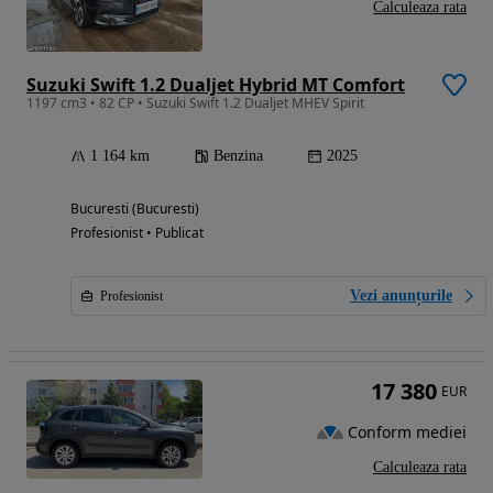
Calculeaza rata
Suzuki Swift 1.2 Dualjet Hybrid MT Comfort
1197 cm3 • 82 CP • Suzuki Swift 1.2 Dualjet MHEV Spirit
1 164 km
Benzina
2025
Bucuresti (Bucuresti)
Profesionist • Publicat
Vezi anunțurile
Profesionist
17 380
EUR
Conform mediei
Calculeaza rata