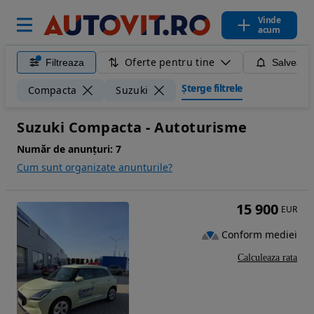
Vinde
acum
Oferte pentru tine
Filtreaza
Salveaza
Șterge filtrele
Compacta
Suzuki
Suzuki Compacta - Autoturisme
Număr de anunțuri:
7
Cum sunt organizate anunturile?
15 900
EUR
Conform mediei
Calculeaza rata