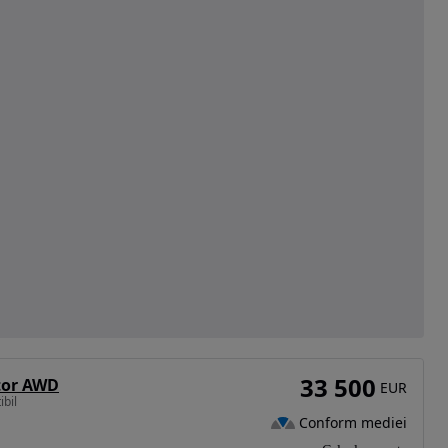
33 500
tor AWD
EUR
bil
Conform mediei