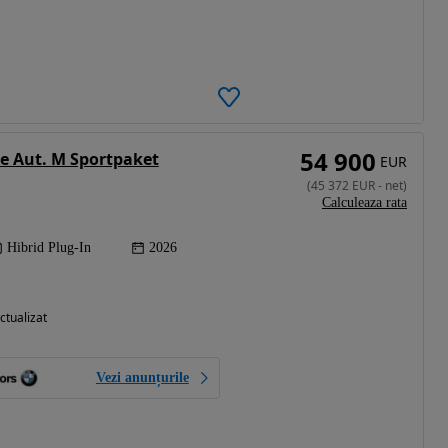
54 900
e Aut. M Sportpaket
EUR
(
45 372
EUR
-
net
)
Calculeaza rata
Hibrid Plug-In
2026
ctualizat
Vezi anunțurile