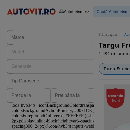
Autoturisme
Caută Autoturism
Autoturisme
Piese
Toate mașinil
Camioane
Mașinile rulat
Constructii
Mașini noi
Agro
Mașini electri
Prima pagina
Aut
Autoutilitare
Mașini cu fin
Targu Fr
Motociclete
Mașini cu deta
Remorci
1 492 de anunț
Targu Frumo