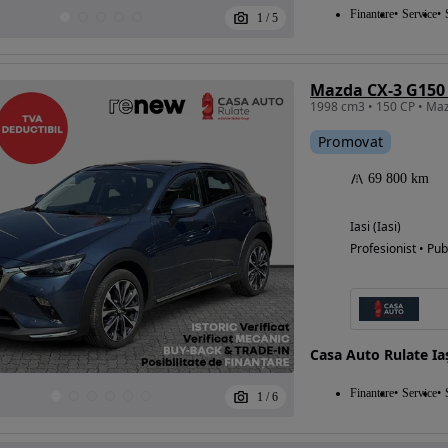
Finantare
Service
1
/
5
Mazda CX-3 G150 
Promovat
69 800 km
Iasi (Iasi)
Profesionist • Pub
Casa Auto Rulate Ia
Finantare
Service
1
/
6