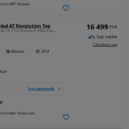
Service ITP
Buyback
16 499
4x4 AT Revolution Top
EUR
1998 cm3 • 150 CP • Mazda CX-3 2.0 Skyactiv-G AWD Automată – 150 CP
Sub medie
Calculeaza rata
Benzina
2019
licat
Vezi anunțurile
și
Service roti
Tractare auto