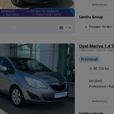
Sandra Group
Eligibil pentru
Finantare
Service
finantare
1
/
6
Opel Meriva 1.4 
Promovat
88 254 km
Iasi (Iasi)
Profesionist • Pub
Sandra Group