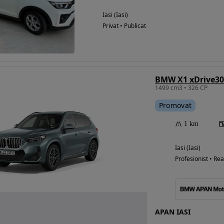
Iasi (Iasi)
Privat • Publicat
BMW X1 xDrive30
1499 cm3 • 326 CP
Promovat
1 km
Iasi (Iasi)
Profesionist • Rea
APAN IASI