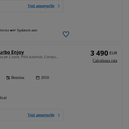
Vezi anunțurile
Service roti
Spalatorie auto
3 490
Turbo Enjoy
EUR
1364 cm3 • 120 CP • Clima pe 2 zone, Pilot automat, Computer bord, Volan piele
Calculeaza rata
Benzina
2010
licat
Vezi anunțurile