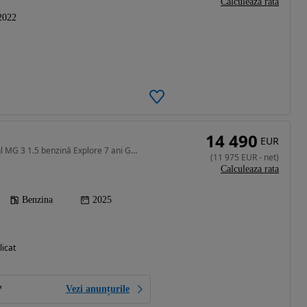
Calculeaza rata
2022
14 490
EUR
1495 cm3 • 114 CP • Noul MG 3 1.5 benzină Explore 7 ani Garanție Finanțare
(
11 975
EUR
-
net
)
Calculeaza rata
Benzina
2025
licat
Vezi anunțurile