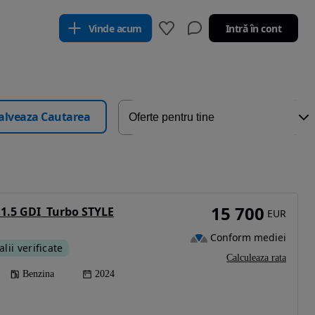
Vinde acum
Intră în cont
alveaza Cautarea
15 700
1.5 GDI  Turbo STYLE
EUR
Conform mediei
alii verificate
Calculeaza rata
Benzina
2024