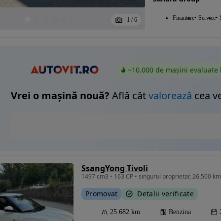
Finantare
Service
1
/
6
~10.000 de mașini evaluate 
Vrei o mașină nouă?
Află cât
valorează
cea v
SsangYong Tivoli
Promovat
Detalii verificate
25 682 km
Benzina