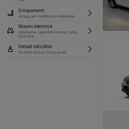
VIN 
Echipament
Airbag, aer conditionat, multimedia
Masini electrice
Autonomie, capacitate baterie, cablu 
incarcare 
Detalii vânzător
Se emite factura, firma, privat