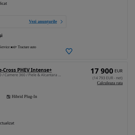
licat
Vezi anunțurile
și
Service roti
Tractare auto
17 900
se-Cross PHEV Intense+
EUR
2360 cm3 • 203 CP • HUD / Camere 360 / Piele & Alcantara / LED / Priza 220V
(
14 793
EUR
-
net
)
Calculeaza rata
Hibrid Plug-In
ctualizat