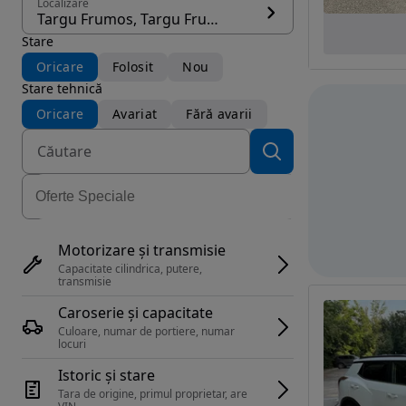
Localizare
Targu Frumos, Targu Frumos
Stare
Oricare
Folosit
Nou
Stare tehnică
Oricare
Avariat
Fără avarii
Motorizare și transmisie
Capacitate cilindrica, putere, 
transmisie
Caroserie și capacitate
Culoare, numar de portiere, numar 
locuri
Istoric și stare
Tara de origine, primul proprietar, are 