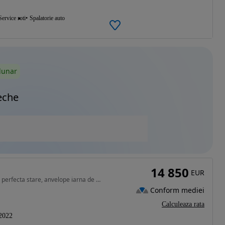
Service roti
Spalatorie auto
lunar
eche
14 850
EUR
1497 cm3 • 163 CP • singurul proprietar, 26.500 km perfecta stare, anvelope iarna de schim
Conform mediei
Calculeaza rata
2022