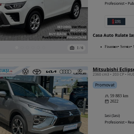
Profesionist • Pub
Casa Auto Rulate Ia
Finantare
Service
1
/
6
Mitsubishi Eclip
Promovat
59 883 km
2022
Iasi (Iasi)
Profesionist • Rea