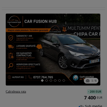
1
/
6
-
200 EUR
Calculeaza rata
7 400
EUR
Sub medie