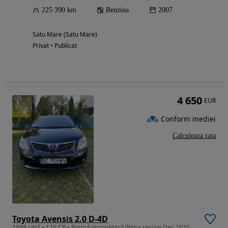
225 390 km
Benzina
2007
Satu Mare (Satu Mare)
Privat • Publicat
4 650
EUR
Conform mediei
Calculeaza rata
Toyota Avensis 2.0 D-4D
1998 cm3 • 126 CP • Primul proprietar/Ultima revizie Dec 2025 (4900 lei)/Baterie noua/