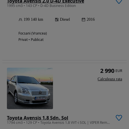
Toyota Avensis 2.0 D-4D Executive
1995 cm3 • 143 CP • D-4D Business Edition
199 140 km
Diesel
2016
Focsani (Vrancea)
Privat • Publicat
2 990
EUR
Calculeaza rata
Toyota Avensis 1.8 Sdn. Sol
1794 cm3 • 129 CP • Toyota Avensis 1.8 VVT-i SOL | VIPER Remote Start| Climă bizonală