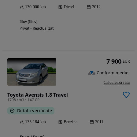
130 000 km
Diesel
2012
Ilfov (Ilfov)
Privat • Reactualizat
7 900
EUR
Conform mediei
Calculeaza rata
Toyota Avensis 1.8 Travel
1798 cm3 • 147 CP
Detalii verificate
135 184 km
Benzina
2011
Buzau (Buzau)