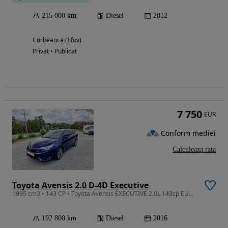
215 000 km
Diesel
2012
Corbeanca (Ilfov)
Privat • Publicat
7 750
EUR
Conform mediei
Calculeaza rata
Toyota Avensis 2.0 D-4D Executive
1995 cm3 • 143 CP • Toyota Avensis EXECUTIVE 2.0L 143cp EURO 6
192 800 km
Diesel
2016