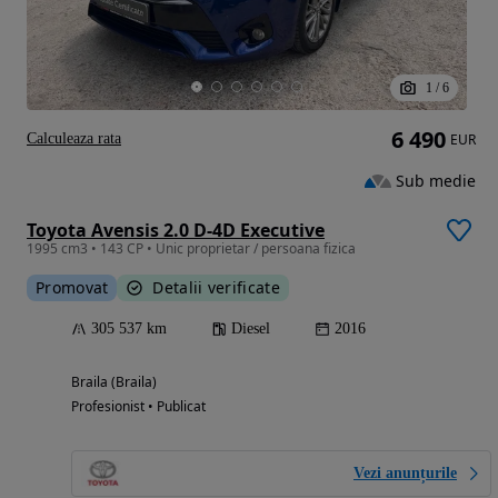
1
/
6
6 490
Calculeaza rata
EUR
Sub medie
Toyota Avensis 2.0 D-4D Executive
1995 cm3 • 143 CP • Unic proprietar / persoana fizica
Promovat
Detalii verificate
305 537 km
Diesel
2016
Braila (Braila)
Profesionist • Publicat
Vezi anunțurile