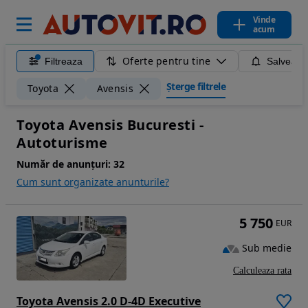
Vinde
acum
Oferte pentru tine
Filtreaza
Salveaza
Șterge filtrele
Toyota
Avensis
Toyota Avensis Bucuresti -
Autoturisme
Număr de anunțuri:
32
Cum sunt organizate anunturile?
5 750
EUR
Sub medie
Calculeaza rata
Toyota Avensis 2.0 D-4D Executive