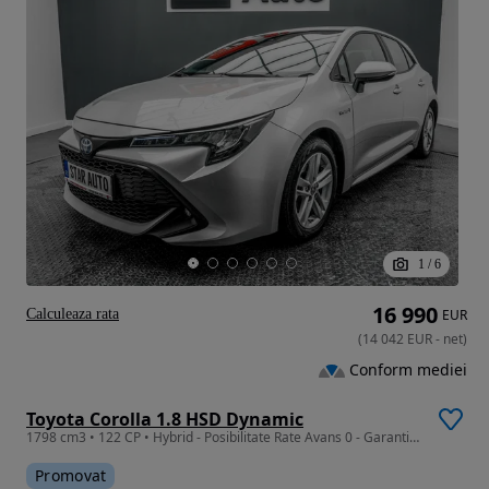
1
/
6
16 990
Calculeaza rata
EUR
(
14 042
EUR
-
net
)
Conform mediei
Toyota Corolla 1.8 HSD Dynamic
1798 cm3 • 122 CP • Hybrid - Posibilitate Rate Avans 0 - Garantie 12 Luni - IMPECABILA
Promovat