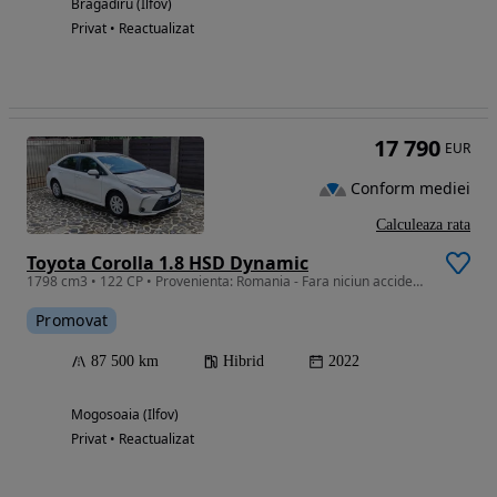
Bragadiru (Ilfov)
Privat • Reactualizat
17 790
EUR
Conform mediei
Calculeaza rata
Toyota Corolla 1.8 HSD Dynamic
1798 cm3 • 122 CP • Provenienta: Romania - Fara niciun accident - GARANTIE 10 ANI
Promovat
87 500 km
Hibrid
2022
Mogosoaia (Ilfov)
Privat • Reactualizat