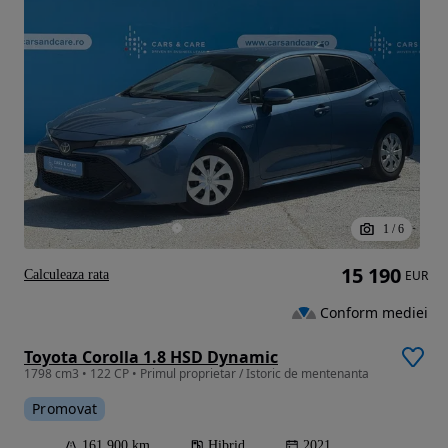
1
/
6
15 190
Calculeaza rata
EUR
Conform mediei
Toyota Corolla 1.8 HSD Dynamic
1798 cm3 • 122 CP • Primul proprietar / Istoric de mentenanta
Promovat
161 900 km
Hibrid
2021