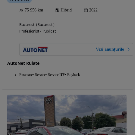
75 956 km
Hibrid
2022
Bucuresti (Bucuresti)
Profesionist • Publicat
Vezi anunțurile
AutoNet Rulate
Finantare
Service
Service ITP
Buyback