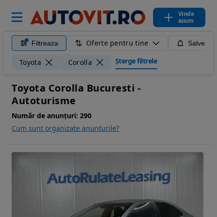
Vinde
acum
Oferte pentru tine
Filtreaza
Salveaza
Șterge filtrele
Toyota
Corolla
Toyota Corolla Bucuresti -
Autoturisme
Număr de anunțuri:
290
Cum sunt organizate anunturile?