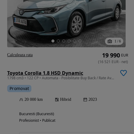
1
/
6
19 990
Calculeaza rata
EUR
(
16 521
EUR
-
net
)
Toyota Corolla 1.8 HSD Dynamic
1798 cm3 • 122 CP • Automata - Posibilitate Buy Back / Rate Avans 0% / Garantie 36 Luni
Promovat
20 000 km
Hibrid
2023
Bucuresti (Bucuresti)
Profesionist • Publicat