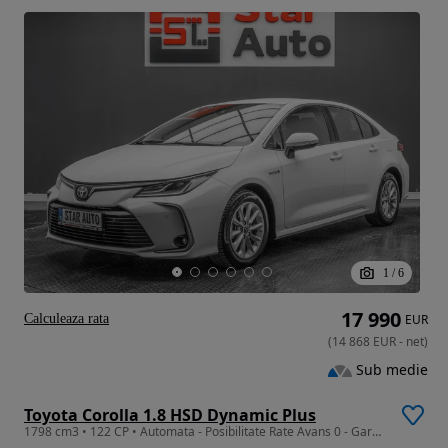
1
/
6
17 990
Calculeaza rata
EUR
(
14 868
EUR
-
net
)
Sub medie
Toyota Corolla 1.8 HSD Dynamic Plus
1798 cm3 • 122 CP • Automata - Posibilitate Rate Avans 0 - Garantie 12 Luni - IMPECABILA