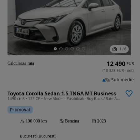
1
/
6
12 490
Calculeaza rata
EUR
(
10 323
EUR
-
net
)
Sub medie
Toyota Corolla Sedan 1.5 TNGA MT Business
1490 cm3 • 125 CP • New Model - Posibilitate Buy Back / Rate Avans 0% / Garantie 36 Luni
Promovat
190 000 km
Benzina
2023
Bucuresti (Bucuresti)