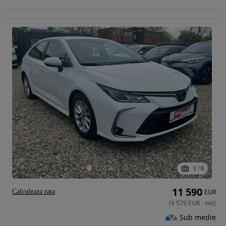
1
/
6
11 590
Calculeaza rata
EUR
(
9 579
EUR
-
net
)
Sub medie