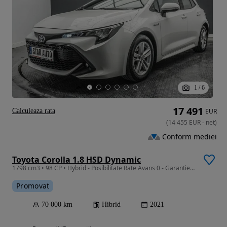
1
/
6
17 491
Calculeaza rata
EUR
(
14 455
EUR
-
net
)
Conform mediei
Toyota Corolla 1.8 HSD Dynamic
1798 cm3 • 98 CP • Hybrid - Posibilitate Rate Avans 0 - Garantie 12 Luni - IMPECABILA
Promovat
70 000 km
Hibrid
2021