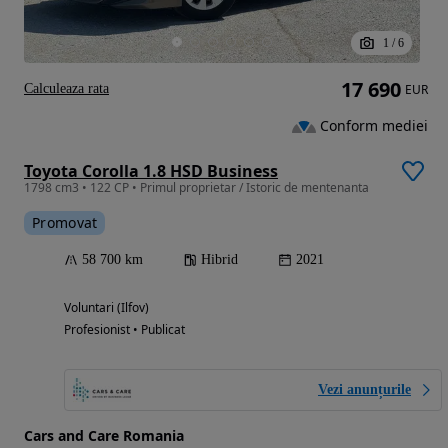
1
/
6
17 690
Calculeaza rata
EUR
Conform mediei
Toyota Corolla 1.8 HSD Business
1798 cm3 • 122 CP • Primul proprietar / Istoric de mentenanta
Promovat
58 700 km
Hibrid
2021
Voluntari (Ilfov)
Profesionist • Publicat
Vezi anunțurile
Cars and Care Romania