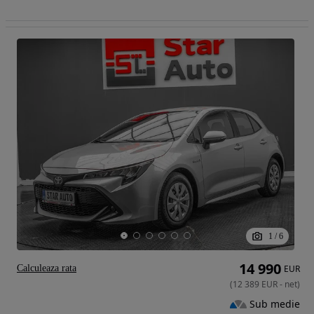
1
/
6
14 990
Calculeaza rata
EUR
(
12 389
EUR
-
net
)
Sub medie