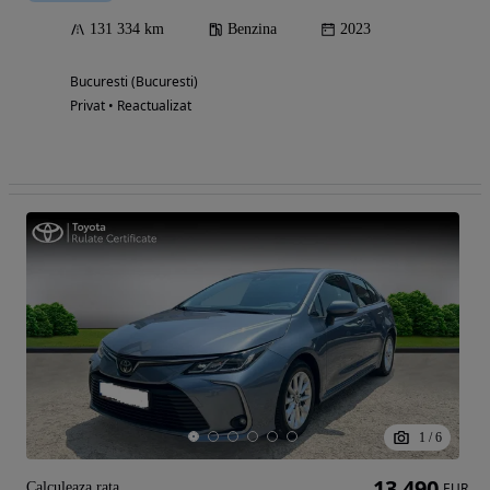
131 334 km
Benzina
2023
Bucuresti (Bucuresti)
Privat • Reactualizat
1
/
6
13 490
Calculeaza rata
EUR