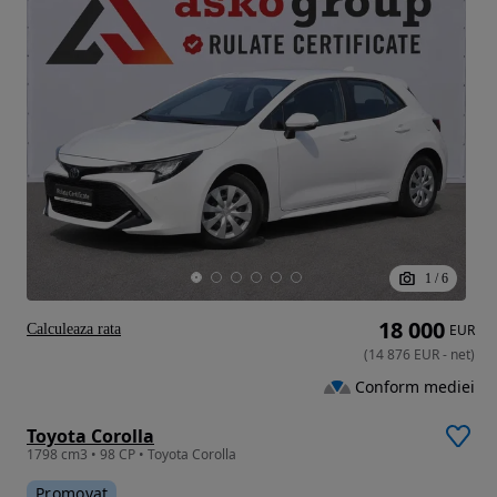
1
/
6
18 000
Calculeaza rata
EUR
(
14 876
EUR
-
net
)
Conform mediei
Toyota Corolla
1798 cm3 • 98 CP • Toyota Corolla
Promovat