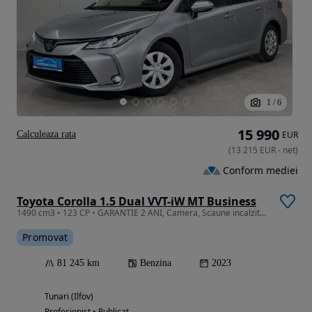
1
/
6
15 990
Calculeaza rata
EUR
(
13 215
EUR
-
net
)
Conform mediei
Toyota Corolla 1.5 Dual VVT-iW MT Business
1490 cm3 • 123 CP • GARANTIE 2 ANI, Camera, Scaune incalzite, LED
Promovat
81 245 km
Benzina
2023
Tunari (Ilfov)
Profesionist • Publicat