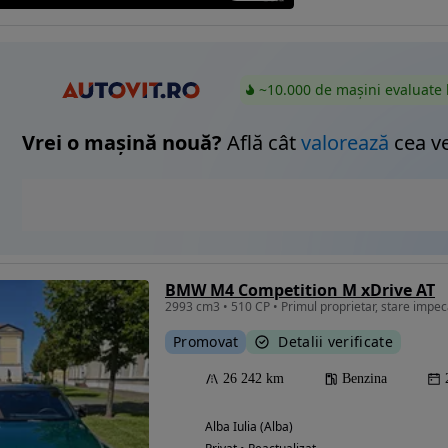
~10.000 de mașini evaluate 
Vrei o mașină nouă?
Află cât
valorează
cea v
BMW M4 Competition M xDrive AT
2993 cm3 • 510 CP • Primul proprietar, stare impec
Promovat
Detalii verificate
26 242 km
Benzina
Alba Iulia (Alba)