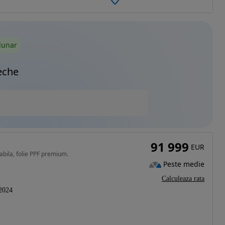
lunar
eche
91 999
EUR
abila, folie PPF premium.
Peste medie
Calculeaza rata
2024