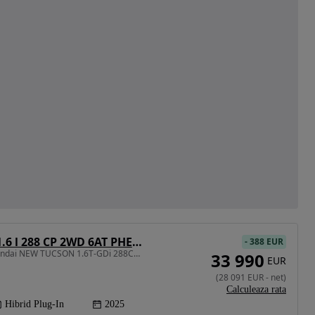
Hyundai Tucson 1.6 l 288 CP 2WD 6AT PHEV Style
-
388 EUR
1598 cm3 • 288 CP • Hyundai NEW TUCSON 1.6T-GDi 288CP Hybrid Plug-in 2WD 6AT Style
33 990
EUR
(
28 091
EUR
-
net
)
Calculeaza rata
Hibrid Plug-In
2025