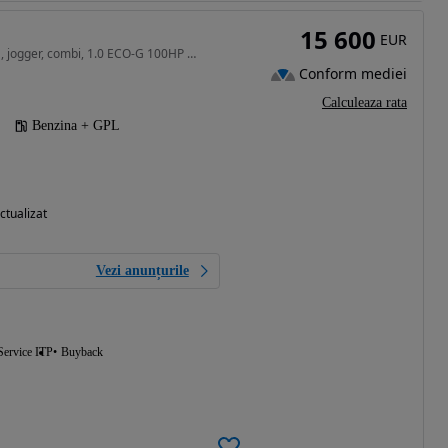
15 600
EUR
999 cm3 • 100 CP • dacia, jogger, combi, 1.0 ECO-G 100HP EXPRESSION
Conform mediei
Calculeaza rata
Benzina + GPL
ctualizat
Vezi anunțurile
Service ITP
Buyback