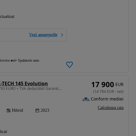
ctualizat
Vezi anunțurile
Service roti
Spalatorie auto
17 900
-TECH 145 Evolution
EUR
1598 cm3 • 145 CP • 14.793 EURO + TVA deductibil/ Garantie pana la 3 Ani/ Istoric Service
(
14 794
EUR
-
net
)
Conform mediei
Calculeaza rata
Hibrid
2023
licat