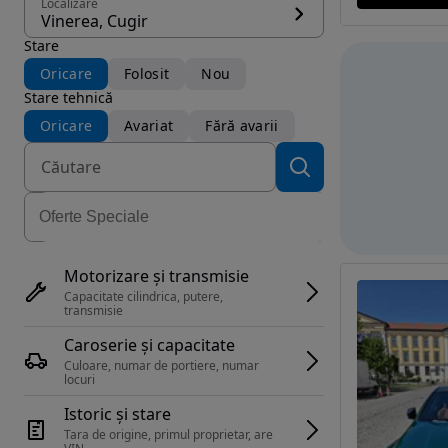
Localizare
Vinerea, Cugir
Stare
Oricare
Folosit
Nou
Stare tehnică
Oricare
Avariat
Fără avarii
Motorizare și transmisie
Capacitate cilindrica, putere, 
transmisie
Caroserie și capacitate
Culoare, numar de portiere, numar 
locuri
Istoric și stare
Tara de origine, primul proprietar, are 