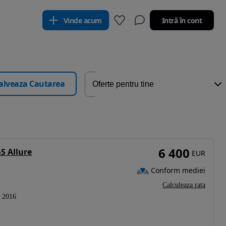
Vinde acum
Intră în cont
alveaza Cautarea
6 400
S Allure
EUR
Conform mediei
Calculeaza rata
2016