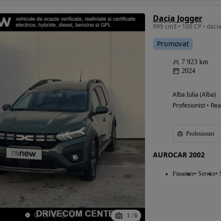
Dacia Jogger
Promovat
Eligibil pentru
finantare
7 923 km
2024
Alba Iulia (Alba)
Profesionist • Rea
Profesionist
AUROCAR 2002
Finantare
Service
1
/
6