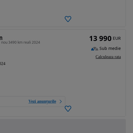
13 990
on
EUR
 nou 3490 km reali 2024
Sub medie
Calculeaza rata
024
Vezi anunțurile