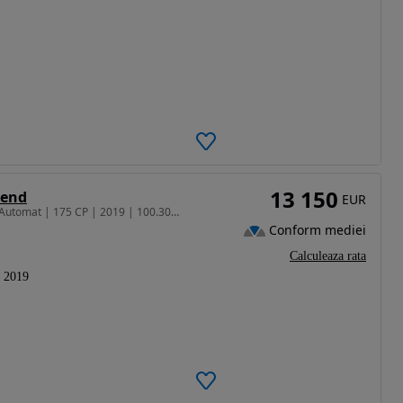
13 150
rend
EUR
1499 cm3 • 150 CP • Ford Kuga 1.5 EcoBoost AWD Automat | 175 CP | 2019 | 100.300 km
Conform mediei
Calculeaza rata
2019