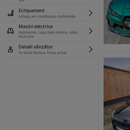
VIN 
Echipament
Airbag, aer conditionat, multimedia
Masini electrice
Autonomie, capacitate baterie, cablu 
incarcare 
Detalii vânzător
Se emite factura, firma, privat