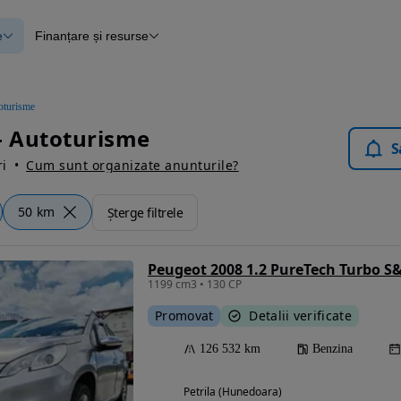
e
Finanțare și resurse
e
Finanțare
e
Instrument de evaluare a mașinii
Raport al istoricului vehiculului
ce
Blog Autovit.ro
oturisme
anțare
- Autoturisme
lii verificate
S
i
Cum sunt organizate anunturile?
50 km
Șterge filtrele
Peugeot 2008 1.2 PureTech Turbo S&
1199 cm3 • 130 CP
Promovat
Detalii verificate
126 532 km
Benzina
Petrila (Hunedoara)