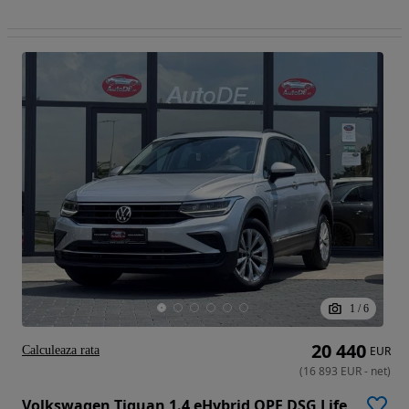
1
/
6
20 440
Calculeaza rata
EUR
(
16 893
EUR
-
net
)
Volkswagen Tiguan 1.4 eHybrid OPF DSG Life