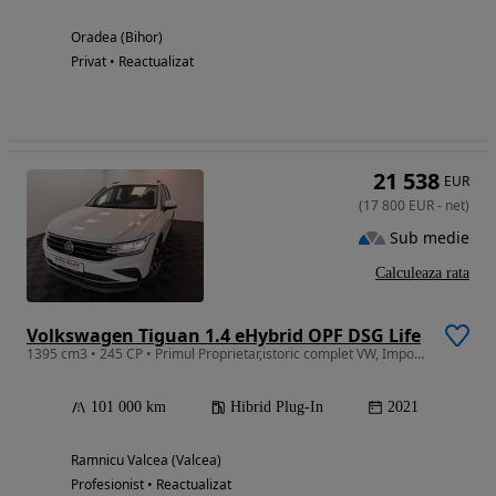
Oradea (Bihor)
Privat • Reactualizat
21 538
EUR
(
17 800
EUR
-
net
)
Sub medie
Calculeaza rata
Volkswagen Tiguan 1.4 eHybrid OPF DSG Life
1395 cm3 • 245 CP • Primul Proprietar,istoric complet VW, Import Germania VW
101 000 km
Hibrid Plug-In
2021
Ramnicu Valcea (Valcea)
Profesionist • Reactualizat