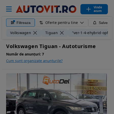
Vinde
acum
Oferte pentru tine
Filtreaza
Salveaza
Volkswagen
Tiguan
"ver-1-4-ehybrid-opf-ds
Volkswagen Tiguan - Autoturisme
Număr de anunțuri:
7
Cum sunt organizate anunturile?