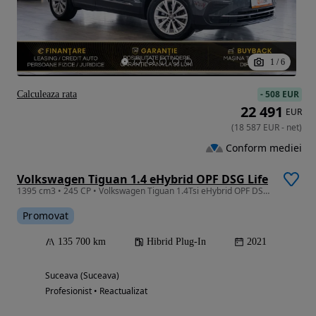
1
/
6
-
508 EUR
Calculeaza rata
22 491
EUR
(
18 587
EUR
-
net
)
Conform mediei
Volkswagen Tiguan 1.4 eHybrid OPF DSG Life
1395 cm3 • 245 CP • Volkswagen Tiguan 1.4Tsi eHybrid OPF DSG Life / ACC / Cameră / Cârlig
Promovat
135 700 km
Hibrid Plug-In
2021
Suceava (Suceava)
Profesionist • Reactualizat