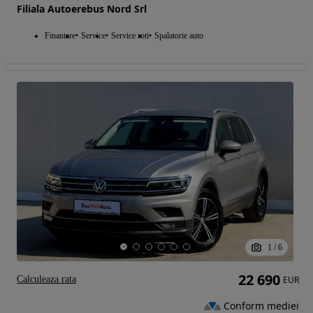
Filiala Autoerebus Nord Srl
Finantare
Service
Service roti
Spalatorie auto
1
/
6
22 690
Calculeaza rata
EUR
Conform mediei