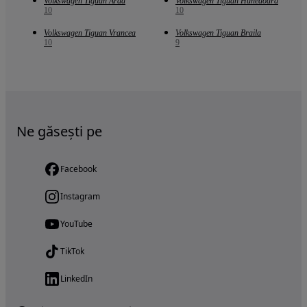
Volkswagen Tiguan Arad
Volkswagen Tiguan Hunedoara
10
10
Volkswagen Tiguan Vrancea
Volkswagen Tiguan Braila
10
9
Ne găsești pe
Facebook
Instagram
YouTube
TikTok
LinkedIn