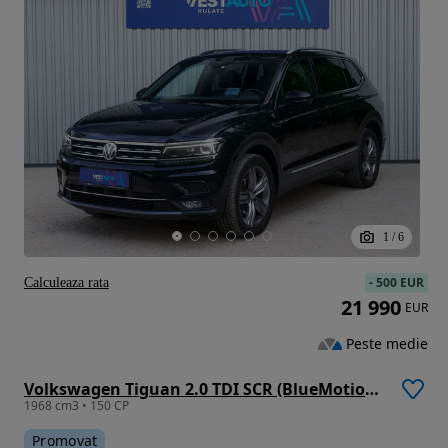
1
/
6
-
500 EUR
Calculeaza rata
21 990
EUR
Peste medie
Volkswagen Tiguan 2.0 TDI SCR (BlueMotion Technology) DSG Highline
1968 cm3 • 150 CP
Promovat