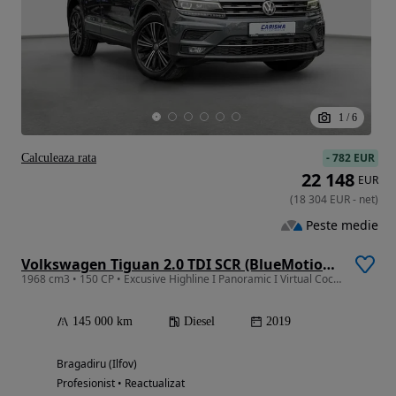
1
/
6
-
782 EUR
Calculeaza rata
22 148
EUR
(
18 304
EUR
-
net
)
Peste medie
Volkswagen Tiguan 2.0 TDI SCR (BlueMotion Technology) DSG Highline
1968 cm3 • 150 CP • Excusive Highline I Panoramic I Virtual Cockpit I DSG
145 000 km
Diesel
2019
Bragadiru (Ilfov)
Profesionist • Reactualizat