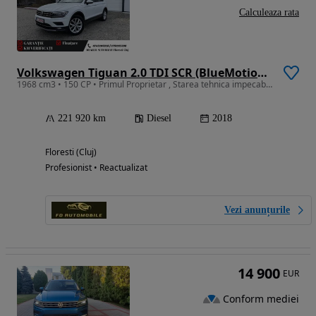
Calculeaza rata
Volkswagen Tiguan 2.0 TDI SCR (BlueMotion Technology) DSG Highline
1968 cm3 • 150 CP • Primul Proprietar , Starea tehnica impecabila , RAR Efectuat.
221 920 km
Diesel
2018
Floresti (Cluj)
Profesionist • Reactualizat
Vezi anunțurile
14 900
EUR
Conform mediei