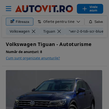
Vinde
acum
Oferte pentru tine
Filtreaza
Salveaza
Volkswagen
Tiguan
"ver-2-0-tdi-scr-bluem
Volkswagen Tiguan - Autoturisme
Număr de anunțuri:
8
Cum sunt organizate anunturile?