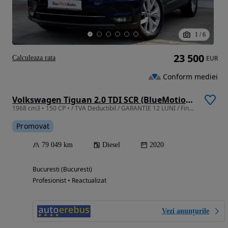
1
/
6
23 500
Calculeaza rata
EUR
Conform mediei
Volkswagen Tiguan 2.0 TDI SCR (BlueMotion Technology) DSG Highline
1968 cm3 • 150 CP • / TVA Deductibil / GARANTIE 12 LUNI / Finantare
Promovat
79 049 km
Diesel
2020
Bucuresti (Bucuresti)
Profesionist • Reactualizat
Vezi anunțurile