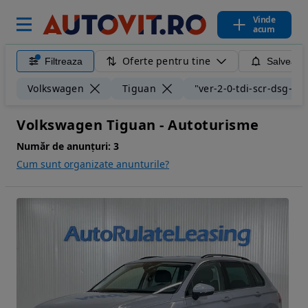
Vinde
acum
Oferte pentru tine
Filtreaza
Salveaza
Volkswagen
Tiguan
"ver-2-0-tdi-scr-dsg-life
Volkswagen Tiguan - Autoturisme
Număr de anunțuri:
3
Cum sunt organizate anunturile?