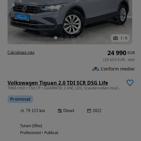
1
/
6
24 990
Calculeaza rata
EUR
(
20 653
EUR
-
net
)
Conform mediei
Volkswagen Tiguan 2.0 TDI SCR DSG Life
1968 cm3 • 150 CP • GAARNTIE 2 ANI, LED, Scaune+volan incalzite, Pilot adaptiv
Promovat
79 123 km
Diesel
2022
Tunari (Ilfov)
Profesionist • Publicat