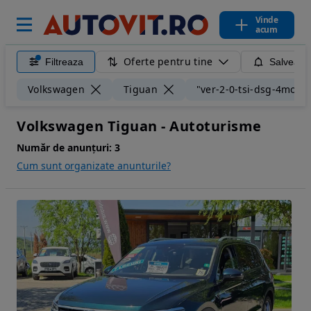
Vinde
acum
Oferte pentru tine
Filtreaza
Salveaza
Volkswagen
Tiguan
"ver-2-0-tsi-dsg-4mot-h
Volkswagen Tiguan - Autoturisme
Număr de anunțuri:
3
Cum sunt organizate anunturile?