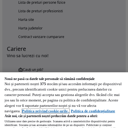
Lista de preturi persone fizice
Lista de preturi profesionisti
Harta site
Harta judetelor
Contract vanzare cumparare
Cariere
Vino sa lucrezi cu noi!
Cauți un job?
Nouă ne pasă ca datele tale personale să rămână confidențiale
Noi și partenerii noștri
375
stocăm și/sau accesăm informații pe dispozitivul
dvs., precum identificatorii cookie unici pentru prelucrarea datelor cu
caracter personal. Puteți accepta sau gestiona alegerile dvs. făcând clic mai
jos sau în orice moment, pe pagina cu politica de confidențialitate. Aceste
alegeri vor fi raportate partenerilor noștri și nu vă vor afecta
Încearcă acum aplicația Autovit.ro
navigarea.
Politica privind cookie-urile,
Politica de confidențialitate
Atât noi, cât și partenerii noștri prelucrăm datele pentru a oferi:
Utilizarea unor date precise de geolocație. Scanarea activă a caracteristicilor dispozitivului pentru
identificare. Stocarea și/sau accesarea informațiilor de pe un dispozitiv. Publicitate și conținut