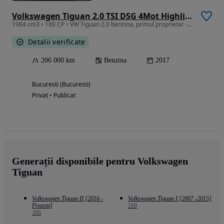
Volkswagen Tiguan 2.0 TSI DSG 4Mot Highline
1984 cm3 • 180 CP • VW Tiguan 2.0 benzina, primul proprietar - achizitie de noua de la PV2
Detalii verificate
206 000 km
Benzina
2017
Bucuresti (Bucuresti)
Privat • Publicat
Generații disponibile pentru Volkswagen
Tiguan
Volkswagen Tiguan II [2016 -
Volkswagen Tiguan I [2007 -2015]
Prezent]
169
306