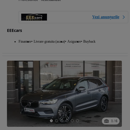
Vezi anunțurile
EEEcars
Finantare
Livrare gratuita (acasa)
Asigurare
Buyback
1
/
6