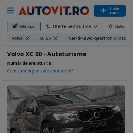
Vinde
acum
Oferte pentru tine
Filtreaza
Salveaza
Volvo
XC 60
"ver-d4-awd-geartronic-inscrip
Volvo XC 60 - Autoturisme
Număr de anunțuri:
8
Cum sunt organizate anunturile?