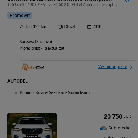
1969 cm3 • 190 CP • Volvo XC 60 2.0 D4 4x4 Automat "Inscription" / LED / Keyless
Promovat
135 374 km
Diesel
2018
Suceava (Suceava)
Profesionist • Reactualizat
Vezi anunțurile
AUTODEL
Finantare
Service
Service roti
Spalatorie auto
20 750
EUR
Sub medie
Calculeaza rata