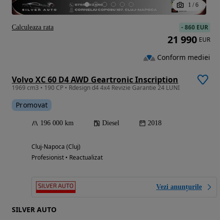
1
/
6
-
860 EUR
Calculeaza rata
21 990
EUR
Conform mediei
Volvo XC 60 D4 AWD Geartronic Inscription
1969 cm3 • 190 CP • Rdesign d4 4x4 Revizie Garantie 24 LUNI
Promovat
196 000 km
Diesel
2018
Cluj-Napoca (Cluj)
Profesionist • Reactualizat
Vezi anunțurile
SILVER AUTO