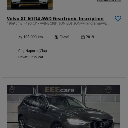
Volvo XC 60 D4 AWD Geartronic Inscription
1969 cm3 • 190 CP • ==INSCRIPTION EDITION==Panorama==Lane+Distronic==Softclose==FULL LED==
165 000 km
Diesel
2019
Cluj-Napoca (Cluj)
Privat • Publicat