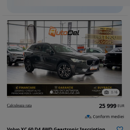
1
/
6
25 999
Calculeaza rata
EUR
Conform mediei
Volvo XC 60 D4 AWD Geartronic Inscription