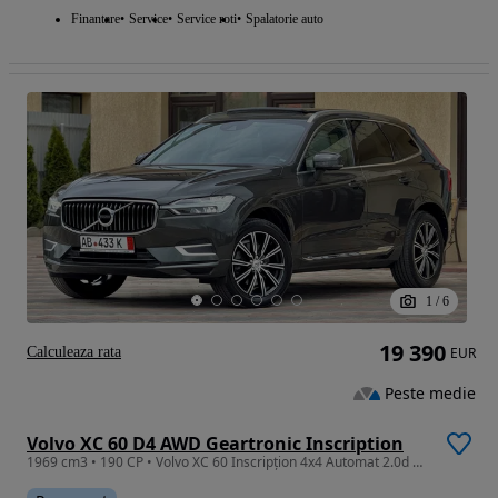
Finantare
Service
Service roti
Spalatorie auto
1
/
6
19 390
Calculeaza rata
EUR
Peste medie
Volvo XC 60 D4 AWD Geartronic Inscription
1969 cm3 • 190 CP • Volvo XC 60 Inscripțion 4x4 Automat 2.0d 190 cp 2018 Euro 6 Full