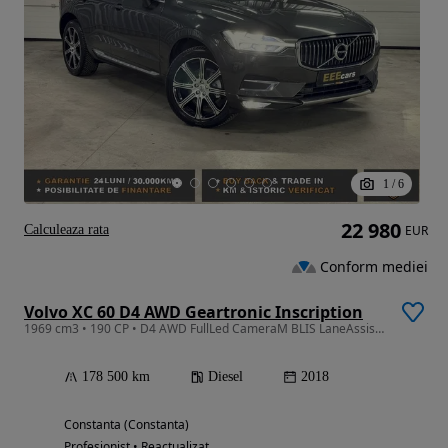
1
/
6
22 980
Calculeaza rata
EUR
Conform mediei
Volvo XC 60 D4 AWD Geartronic Inscription
1969 cm3 • 190 CP • D4 AWD FullLed CameraM BLIS LaneAssist Jante20 Distronic GARANTIE
178 500 km
Diesel
2018
Constanta (Constanta)
Profesionist • Reactualizat