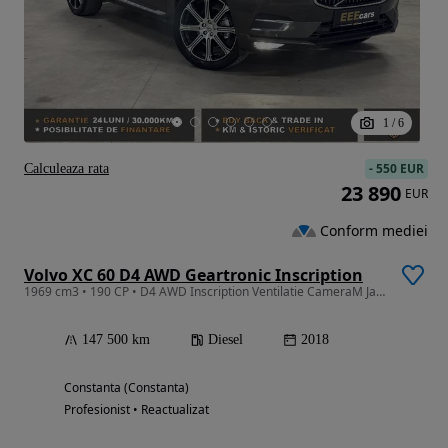
1
/
6
-
550 EUR
Calculeaza rata
23 890
EUR
Conform mediei
Volvo XC 60 D4 AWD Geartronic Inscription
1969 cm3 • 190 CP • D4 AWD Inscription Ventilatie CameraM Jante20 PieleCrem BLIS GARANTIE
147 500 km
Diesel
2018
Constanta (Constanta)
Profesionist • Reactualizat