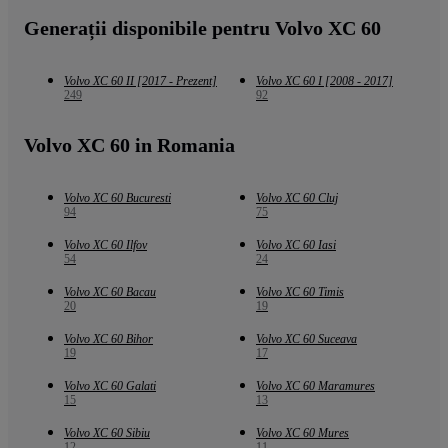
Generații disponibile pentru Volvo XC 60
Volvo XC 60 II [2017 - Prezent]
Volvo XC 60 I [2008 - 2017]
249
92
Volvo XC 60 in Romania
Volvo XC 60 Bucuresti
Volvo XC 60 Cluj
94
75
Volvo XC 60 Ilfov
Volvo XC 60 Iasi
54
24
Volvo XC 60 Bacau
Volvo XC 60 Timis
20
19
Volvo XC 60 Bihor
Volvo XC 60 Suceava
19
17
Volvo XC 60 Galati
Volvo XC 60 Maramures
15
13
Volvo XC 60 Sibiu
Volvo XC 60 Mures
12
11