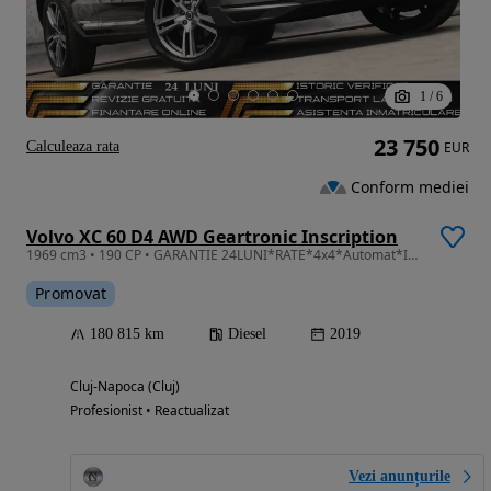
1
/
6
23 750
Calculeaza rata
EUR
Conform mediei
Volvo XC 60 D4 AWD Geartronic Inscription
1969 cm3 • 190 CP • GARANTIE 24LUNI*RATE*4x4*Automat*Inscription*Led*Line Assist*Distronic
Promovat
180 815 km
Diesel
2019
Cluj-Napoca (Cluj)
Profesionist • Reactualizat
Vezi anunțurile