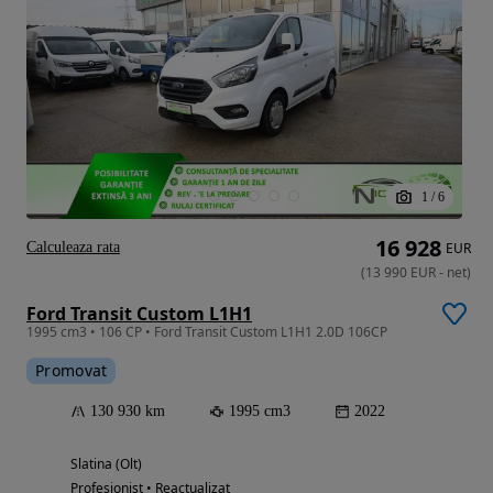
1
/
6
16 928
Calculeaza rata
EUR
(
13 990
EUR
-
net
)
Ford Transit Custom L1H1
1995 cm3 • 106 CP • Ford Transit Custom L1H1 2.0D 106CP
Promovat
130 930 km
1995 cm3
2022
Slatina (Olt)
Profesionist • Reactualizat