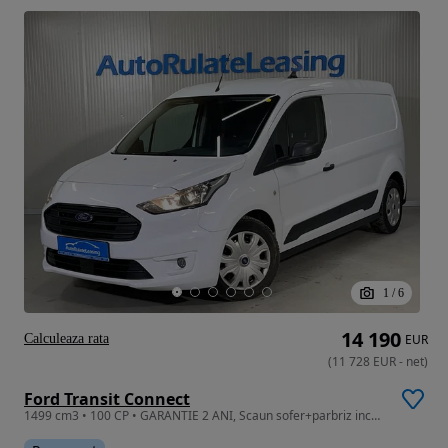
1
/
6
14 190
Calculeaza rata
EUR
(
11 728
EUR
-
net
)
Ford Transit Connect
1499 cm3 • 100 CP • GARANTIE 2 ANI, Scaun sofer+parbriz incalzite, AC, Bluetooth