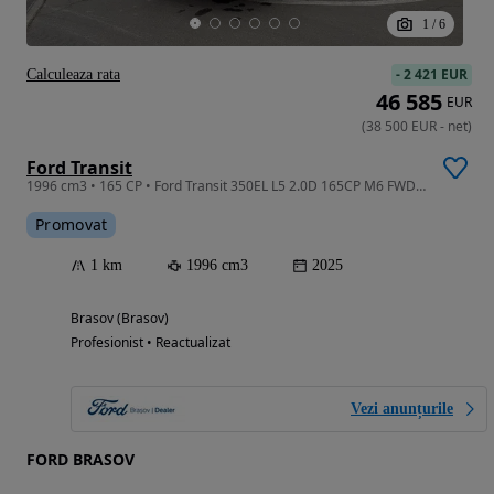
1
/
6
-
2 421 EUR
Calculeaza rata
46 585
EUR
(
38 500
EUR
-
net
)
Ford Transit
1996 cm3 • 165 CP • Ford Transit 350EL L5 2.0D 165CP M6 FWD - Prelată
Promovat
1 km
1996 cm3
2025
Brasov (Brasov)
Profesionist • Reactualizat
Vezi anunțurile
FORD BRASOV