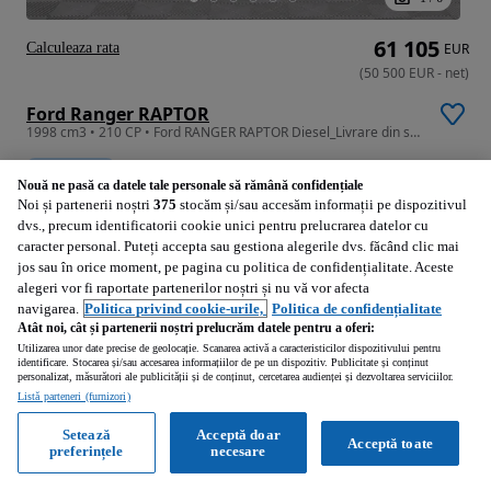
61 105
Calculeaza rata
EUR
(
50 500
EUR
-
net
)
Ford Ranger RAPTOR
1998 cm3 • 210 CP • Ford RANGER RAPTOR Diesel_Livrare din stoc
Promovat
Nouă ne pasă ca datele tale personale să rămână confidențiale
Noi și partenerii noștri
375
stocăm și/sau accesăm informații pe dispozitivul
1 km
1998 cm3
2025
dvs., precum identificatorii cookie unici pentru prelucrarea datelor cu
caracter personal. Puteți accepta sau gestiona alegerile dvs. făcând clic mai
Brasov (Brasov)
jos sau în orice moment, pe pagina cu politica de confidențialitate. Aceste
Profesionist • Publicat
alegeri vor fi raportate partenerilor noștri și nu vă vor afecta
navigarea.
Politica privind cookie-urile,
Politica de confidențialitate
Atât noi, cât și partenerii noștri prelucrăm datele pentru a oferi:
Utilizarea unor date precise de geolocație. Scanarea activă a caracteristicilor dispozitivului pentru
Vezi anunțurile
identificare. Stocarea și/sau accesarea informațiilor de pe un dispozitiv. Publicitate și conținut
personalizat, măsurători ale publicității și de conținut, cercetarea audienței și dezvoltarea serviciilor.
Listă parteneri (furnizori)
Setează
Acceptă doar
Acceptă toate
preferințele
necesare