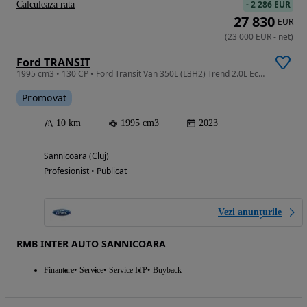
-
2 286 EUR
Calculeaza rata
27 830
EUR
(
23 000
EUR
-
net
)
Ford TRANSIT
1995 cm3 • 130 CP • Ford Transit Van 350L (L3H2) Trend 2.0L EcoBlue 130 CP M6 RWD MY2024
Promovat
10 km
1995 cm3
2023
Sannicoara (Cluj)
Profesionist • Publicat
Vezi anunțurile
RMB INTER AUTO SANNICOARA
Finantare
Service
Service ITP
Buyback