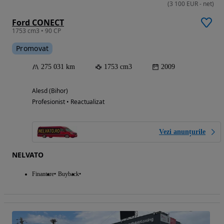
(
3 100
EUR
-
net
)
Ford CONECT
1753 cm3 • 90 CP
Promovat
275 031 km
1753 cm3
2009
Alesd (Bihor)
Profesionist • Reactualizat
Vezi anunțurile
NELVATO
Finantare
Buyback