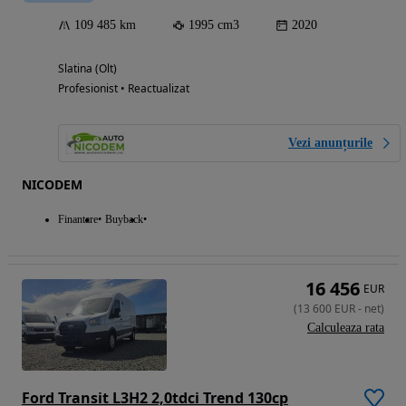
109 485 km
1995 cm3
2020
Slatina (Olt)
Profesionist • Reactualizat
Vezi anunțurile
NICODEM
Finantare
Buyback
16 456
EUR
(
13 600
EUR
-
net
)
Calculeaza rata
Ford Transit L3H2 2,0tdci Trend 130cp