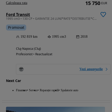
15 750
Calculeaza rata
EUR
Ford Transit
1995 cm3 • 130 CP • GARANTIE 24 LUNI*RATE*DISTRIBUTIE*Camera*Incalzire scaune*Led-Ca NOU!
Promovat
192 819 km
1995 cm3
2018
Cluj-Napoca (Cluj)
Profesionist • Reactualizat
Vezi anunțurile
Next Car
Finantare
Service
Reparație rapidă
Spalatorie auto