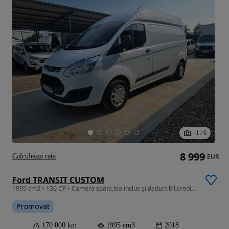
1
/
6
8 999
Calculeaza rata
EUR
Ford TRANSIT CUSTOM
1995 cm3 • 130 CP • Camera spate,tva inclus și deductibil,credit rapid cu buletinul
Promovat
170 000 km
1995 cm3
2018