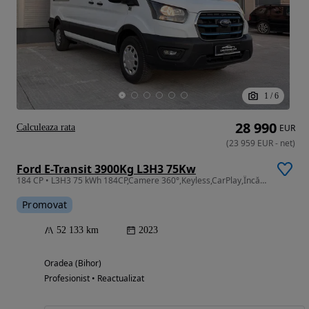
1
/
6
28 990
Calculeaza rata
EUR
(
23 959
EUR
-
net
)
Ford E-Transit 3900Kg L3H3 75Kw
184 CP • L3H3 75 kWh 184CP,Camere 360°,Keyless,CarPlay,Încălzire Scaune & Parbr
Promovat
52 133 km
2023
Oradea (Bihor)
Profesionist • Reactualizat