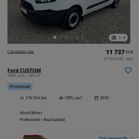
1
/
6
11 737
Calculeaza rata
EUR
(
9 700
EUR
-
net
)
Ford CUSTOM
1995 cm3 • 105 CP
Promovat
176 914 km
1995 cm3
2018
Alesd (Bihor)
Profesionist • Reactualizat
Vezi anunțurile