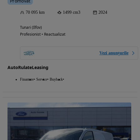
Promovat
70 095 km
1499 cm3
2024
Tunari (Ilfov)
Profesionist • Reactualizat
Vezi anunțurile
AutoRulateLeasing
Finantare
Service
Buyback