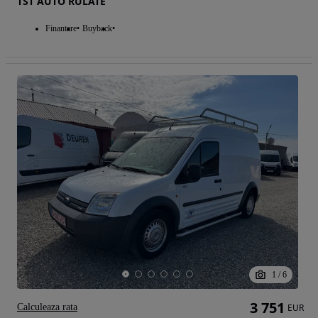
TST AUTO RULATE
Finantare
Buyback
1
/
6
3 751
Calculeaza rata
EUR