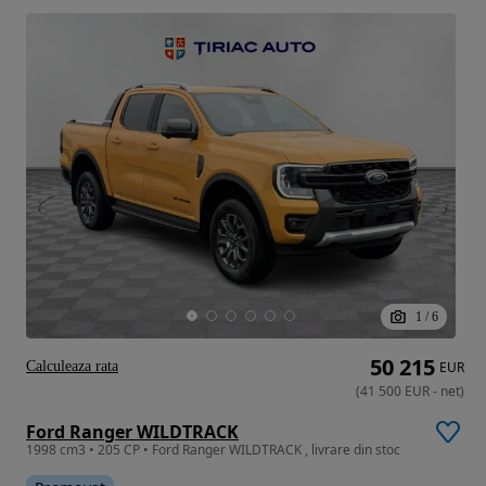
1
/
6
50 215
Calculeaza rata
EUR
(
41 500
EUR
-
net
)
Ford Ranger WILDTRACK
1998 cm3 • 205 CP • Ford Ranger WILDTRACK , livrare din stoc