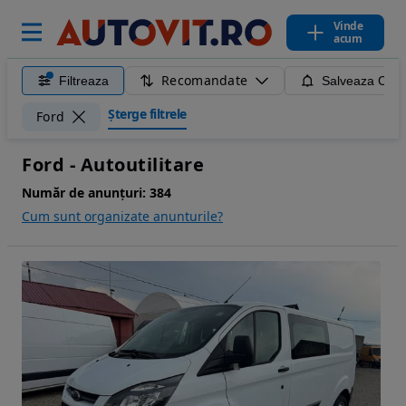
Vinde
acum
Recomandate
Filtreaza
Salveaza Caut
Șterge filtrele
Ford
Ford - Autoutilitare
Număr de anunțuri:
384
Cum sunt organizate anunturile?