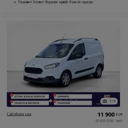
Finantare
Service
Reparație rapidă
Foaie de reparație
1
/
6
11 900
Calculeaza rata
EUR
(
9 835
EUR
-
net
)