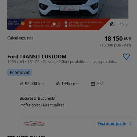
1
/
6
18 150
Calculeaza rata
EUR
(
15 000
EUR
-
net
)
Ford TRANSIT CUSTOOM
1995 cm3 • 131 CP • Garantie 24luni posibilitate leasing cu dobanda anuala fixa de 3.7%
Promovat
92 000 km
1995 cm3
2021
Bucuresti (Bucuresti)
Profesionist • Reactualizat
Vezi anunțurile