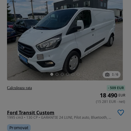
1
/
6
-
509 EUR
Calculeaza rata
18 490
EUR
(
15 281
EUR
-
net
)
Ford Transit Custom
1995 cm3 • 130 CP • GARANTIE 24 LUNI, Pilot auto, Bluetooth, Senzori parcare, AC
Promovat