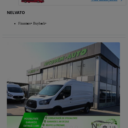
NELVATO
Finantare
Buyback
1
/
6