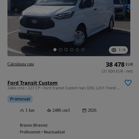
1
/
6
38 478
Calculeaza rata
EUR
(
31 800
EUR
-
net
)
Ford Transit Custom
2486 cm3 • 227 CP • Ford Transit Custom Van 320L L2H1 Trend 2.5L PHEV 227CP
Promovat
1 km
2486 cm3
2026
Brasov (Brasov)
Profesionist • Reactualizat