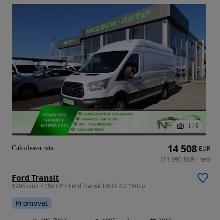
1
/
6
14 508
Calculeaza rata
EUR
(
11 990
EUR
-
net
)
Ford Transit
1995 cm3 • 150 CP • Ford Transit L4H3 2.0 150cp
Promovat