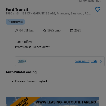
(
13 794
EUR
-
net
)
Ford Transit
1995 cm3 • 131 CP • GARANTIE 2 ANI, Finantare, Bluetooth, AC, Senzori parcare, Pilot auto
Promovat
84 511 km
1995 cm3
2021
Tunari (Ilfov)
Profesionist • Reactualizat
Vezi anunțurile
AutoRulateLeasing
Finantare
Service
Buyback