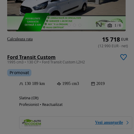
1
/
6
15 718
Calculeaza rata
EUR
(
12 990
EUR
-
net
)
Ford Transit Custom
1995 cm3 • 130 CP • Ford Transit Custom L2H2
Promovat
130 189 km
1995 cm3
2019
Slatina (Olt)
Profesionist • Reactualizat
Vezi anunțurile