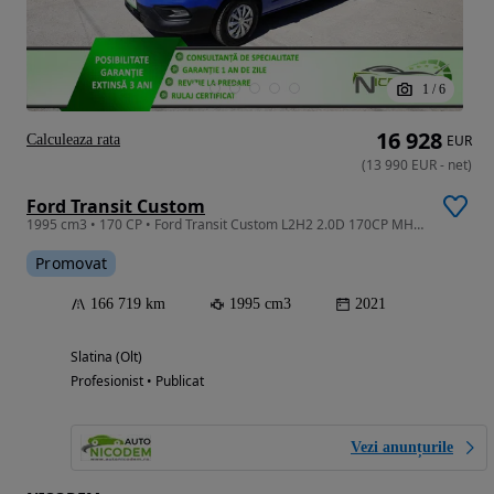
1
/
6
16 928
Calculeaza rata
EUR
(
13 990
EUR
-
net
)
Ford Transit Custom
1995 cm3 • 170 CP • Ford Transit Custom L2H2 2.0D 170CP MHEV
Promovat
166 719 km
1995 cm3
2021
Slatina (Olt)
Profesionist • Publicat
Vezi anunțurile