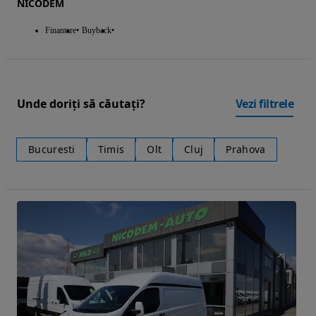
NICODEM
Finantare
Buyback
Unde doriți să căutați?
Vezi filtrele
Bucuresti
Timis
Olt
Cluj
Prahova