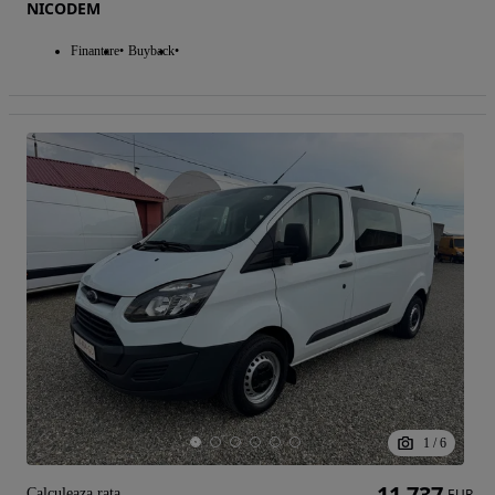
NICODEM
Finantare
Buyback
1
/
6
11 737
Calculeaza rata
EUR