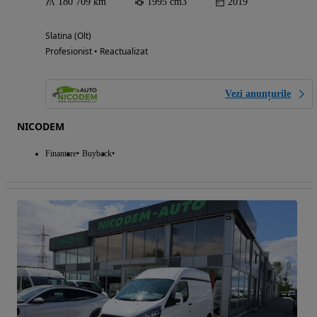
180 709 km
1995 cm3
2019
Slatina (Olt)
Profesionist • Reactualizat
Vezi anunțurile
NICODEM
Finantare
Buyback