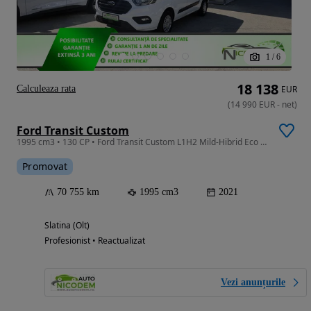
1
/
6
18 138
Calculeaza rata
EUR
(
14 990
EUR
-
net
)
Ford Transit Custom
1995 cm3 • 130 CP • Ford Transit Custom L1H2 Mild-Hibrid Eco MHEV
Promovat
70 755 km
1995 cm3
2021
Slatina (Olt)
Profesionist • Reactualizat
Vezi anunțurile