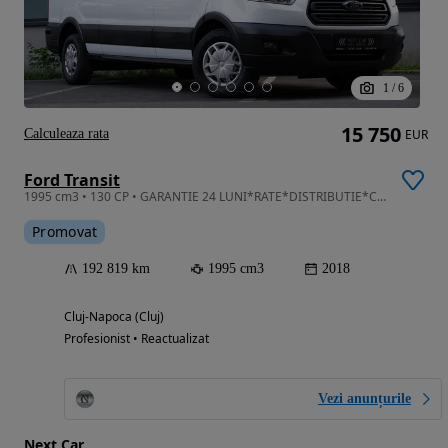
1
/
6
15 750
Calculeaza rata
EUR
Ford Transit
1995 cm3 • 130 CP • GARANTIE 24 LUNI*RATE*DISTRIBUTIE*Camera*Incalzire scaune*Led-Ca NOU!
Promovat
192 819 km
1995 cm3
2018
Cluj-Napoca (Cluj)
Profesionist • Reactualizat
Vezi anunțurile
Next Car