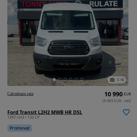
1
/
6
10 990
Calculeaza rata
EUR
(
9 083
EUR
-
net
)
Ford Transit L2H2 MWB HR DSL
1997 cm3 • 130 CP
Promovat