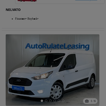
NELVATO
Finantare
Buyback
1
/
6