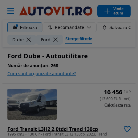
Vinde
acum
Recomandate
Filtreaza
Salveaza Caut
Șterge filtrele
Dube
Ford
Ford Dube - Autoutilitare
Număr de anunțuri:
268
Cum sunt organizate anunturile?
16 456
EUR
(
13 600
EUR
-
net
)
Calculeaza rata
Ford Transit L3H2 2,0tdci Trend 130cp
1995 cm3 • 130 CP • Ford Transit L3H2 130cp, 2023, Trend