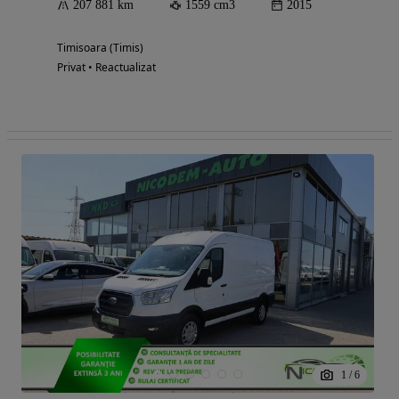
207 881 km
1559 cm3
2015
Timisoara (Timis)
Privat • Reactualizat
1
/
6