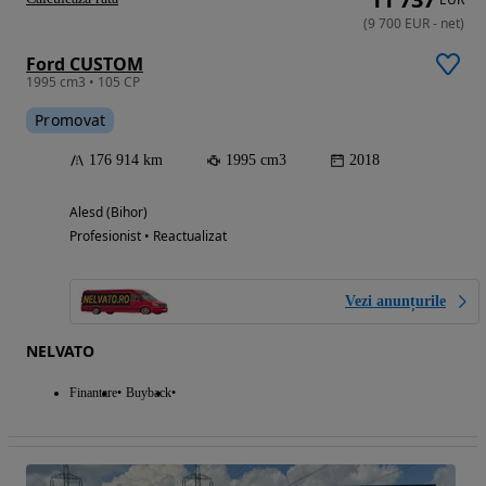
(
9 700
EUR
-
net
)
Ford CUSTOM
1995 cm3 • 105 CP
Promovat
176 914 km
1995 cm3
2018
Alesd (Bihor)
Profesionist • Reactualizat
Vezi anunțurile
NELVATO
Finantare
Buyback