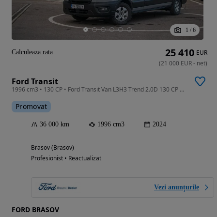
1
/
6
25 410
Calculeaza rata
EUR
(
21 000
EUR
-
net
)
Ford Transit
1996 cm3 • 130 CP • Ford Transit Van L3H3 Trend 2.0D 130 CP M6 FWD
Promovat
36 000 km
1996 cm3
2024
Brasov (Brasov)
Profesionist • Reactualizat
Vezi anunțurile
FORD BRASOV