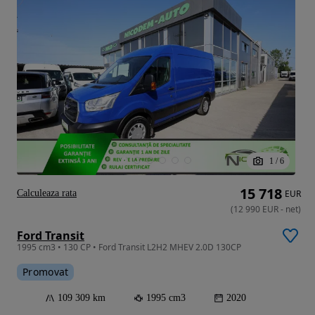
1
/
6
15 718
Calculeaza rata
EUR
(
12 990
EUR
-
net
)
Ford Transit
1995 cm3 • 130 CP • Ford Transit L2H2 MHEV 2.0D 130CP
Promovat
109 309 km
1995 cm3
2020