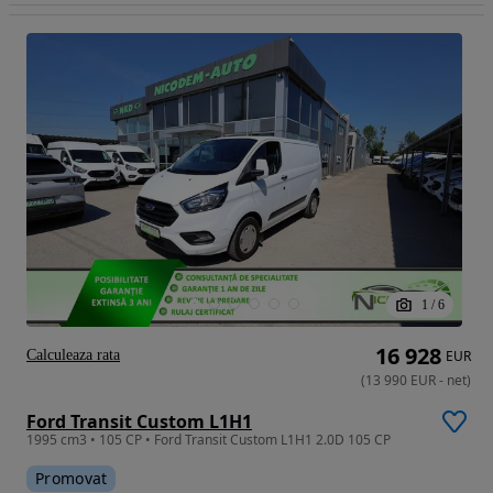
1
/
6
16 928
Calculeaza rata
EUR
(
13 990
EUR
-
net
)
Ford Transit Custom L1H1
1995 cm3 • 105 CP • Ford Transit Custom L1H1 2.0D 105 CP
Promovat