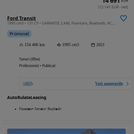
14 691
EUR
(
12 141
EUR
-
net
)
Ford Transit
1995 cm3 • 131 CP • GARANTIE 2 ANI, Finantare, Bluetooth, AC, Senzori parcare, Pilot auto
Promovat
154 406 km
1995 cm3
2021
Tunari (Ilfov)
Profesionist • Publicat
Vezi anunțurile
AutoRulateLeasing
Finantare
Service
Buyback