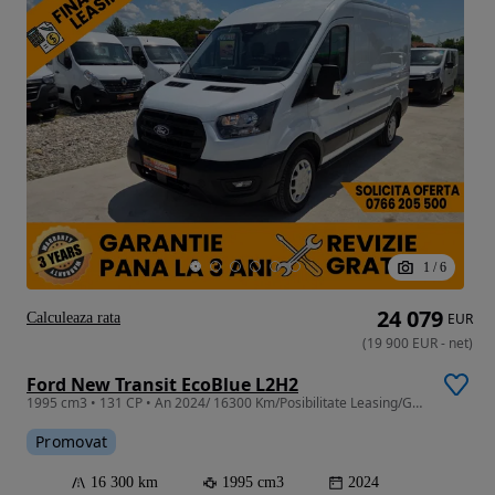
1
/
6
24 079
Calculeaza rata
EUR
(
19 900
EUR
-
net
)
Ford New Transit EcoBlue L2H2
1995 cm3 • 131 CP • An 2024/ 16300 Km/Posibilitate Leasing/Garantie extinsa pana la 3ani
Promovat
16 300 km
1995 cm3
2024