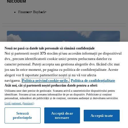
NICODEM
Finantare
Buyback
Nouă ne pasă ca datele tale personale să rămână confidențiale
Noi și partenerii noștri
375
stocăm și/sau accesăm informații pe dispozitivul
dvs., precum identificatorii cookie unici pentru prelucrarea datelor cu
caracter personal. Puteți accepta sau gestiona alegerile dvs. făcând clic mai
jos sau în orice moment, pe pagina cu politica de confidențialitate. Aceste
alegeri vor fi raportate partenerilor noștri și nu vă vor afecta
navigarea.
Politica privind cookie-urile,
Politica de confidențialitate
Atât noi, cât și partenerii noștri prelucrăm datele pentru a oferi:
Utilizarea unor date precise de geolocație. Scanarea activă a caracteristicilor dispozitivului pentru
identificare. Stocarea și/sau accesarea informațiilor de pe un dispozitiv. Publicitate și conținut
personalizat, măsurători ale publicității și de conținut, cercetarea audienței și dezvoltarea serviciilor.
Listă parteneri (furnizori)
Setează
Acceptă doar
Acceptă toate
preferințele
necesare