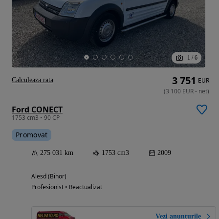
1
/
6
3 751
Calculeaza rata
EUR
(
3 100
EUR
-
net
)
Ford CONECT
1753 cm3 • 90 CP
Promovat
275 031 km
1753 cm3
2009
Alesd (Bihor)
Profesionist • Reactualizat
Vezi anunțurile