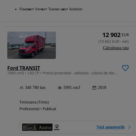
Finantare
Service
Tractare auto
Inchirieri
12 902
EUR
(
10 662
EUR
-
net
)
Calculeaza rata
Ford TRANSIT
1995 cm3 • 130 CP • Primul proorietar . webasto . cabina de dormit . 2.0diesel . 130cp
340 780 km
1995 cm3
2018
Timisoara (Timis)
Profesionist • Publicat
Vezi anunțurile