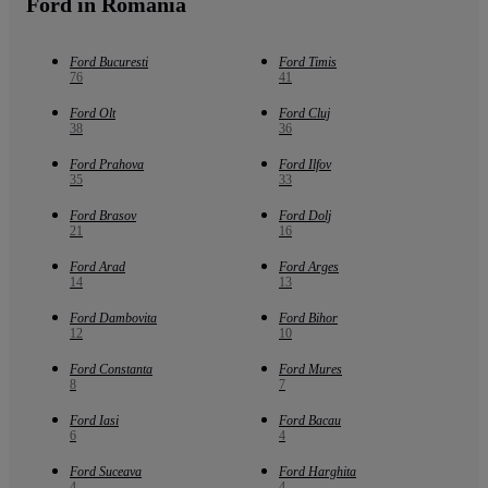
Ford in Romania
Ford Bucuresti
Ford Timis
76
41
Ford Olt
Ford Cluj
38
36
Ford Prahova
Ford Ilfov
35
33
Ford Brasov
Ford Dolj
21
16
Ford Arad
Ford Arges
14
13
Ford Dambovita
Ford Bihor
12
10
Ford Constanta
Ford Mures
8
7
Ford Iasi
Ford Bacau
6
4
Ford Suceava
Ford Harghita
4
4