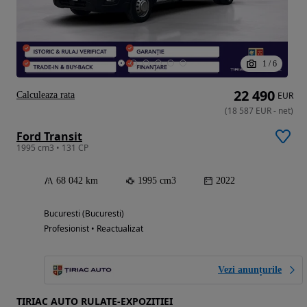
1
/
6
22 490
Calculeaza rata
EUR
(
18 587
EUR
-
net
)
Ford Transit
1995 cm3 • 131 CP
68 042 km
1995 cm3
2022
Bucuresti (Bucuresti)
Profesionist • Reactualizat
Vezi anunțurile
TIRIAC AUTO RULATE-EXPOZITIEI