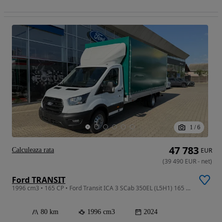
1
/
6
47 783
Calculeaza rata
EUR
(
39 490
EUR
-
net
)
Ford TRANSIT
1996 cm3 • 165 CP • Ford Transit ICA 3 SCab 350EL (L5H1) 165 CP - cu prelata si lift
80 km
1996 cm3
2024