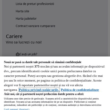
Lista de preturi profesionisti
Harta site
Harta judetelor
Contract vanzare cumparare
Cariere
Vino sa lucrezi cu noi!
Cauți un job?
Nouă ne pasă ca datele tale personale să rămână confidențiale
Noi și partenerii noștri
375
stocăm și/sau accesăm informații pe dispozitivul
dvs., precum identificatorii cookie unici pentru prelucrarea datelor cu
caracter personal. Puteți accepta sau gestiona alegerile dvs. făcând clic mai
jos sau în orice moment, pe pagina cu politica de confidențialitate. Aceste
alegeri vor fi raportate partenerilor noștri și nu vă vor afecta
Încearcă acum aplicația Autovit.ro
navigarea.
Politica privind cookie-urile,
Politica de confidențialitate
Atât noi, cât și partenerii noștri prelucrăm datele pentru a oferi:
Utilizarea unor date precise de geolocație. Scanarea activă a caracteristicilor dispozitivului pentru
identificare. Stocarea și/sau accesarea informațiilor de pe un dispozitiv. Publicitate și conținut
personalizat, măsurători ale publicității și de conținut, cercetarea audienței și dezvoltarea serviciilor.
Listă parteneri (furnizori)