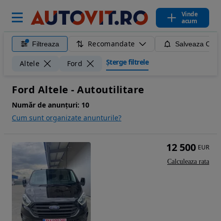
Vinde
acum
Recomandate
Filtreaza
Salveaza Caut
Șterge filtrele
Altele
Ford
Ford Altele - Autoutilitare
Număr de anunțuri:
10
Cum sunt organizate anunturile?
12 500
EUR
Calculeaza rata