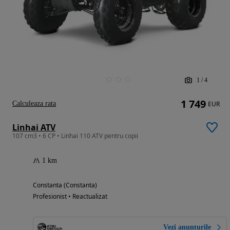
1
/
4
1 749
Calculeaza rata
EUR
Linhai ATV
107 cm3 • 6 CP • Linhai 110 ATV pentru copii
1 km
Constanta (Constanta)
Profesionist • Reactualizat
Vezi anunțurile