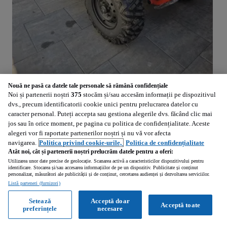
Nouă ne pasă ca datele tale personale să rămână confidențiale
Noi și partenerii noștri
375
stocăm și/sau accesăm informații pe dispozitivul
1
/
5
dvs., precum identificatorii cookie unici pentru prelucrarea datelor cu
caracter personal. Puteți accepta sau gestiona alegerile dvs. făcând clic mai
7 256
Calculeaza rata
EUR
jos sau în orice moment, pe pagina cu politica de confidențialitate. Aceste
alegeri vor fi raportate partenerilor noștri și nu vă vor afecta
Segway Snarler
navigarea.
Politica privind cookie-urile,
Politica de confidențialitate
570 cm3 • 44 CP • Segway Snarler AT6 L
Atât noi, cât și partenerii noștri prelucrăm datele pentru a oferi:
Utilizarea unor date precise de geolocație. Scanarea activă a caracteristicilor dispozitivului pentru
identificare. Stocarea și/sau accesarea informațiilor de pe un dispozitiv. Publicitate și conținut
1 km
personalizat, măsurători ale publicității și de conținut, cercetarea audienței și dezvoltarea serviciilor.
Listă parteneri (furnizori)
Constanta (Constanta)
Setează
Acceptă doar
Acceptă toate
preferințele
necesare
Profesionist • Reactualizat