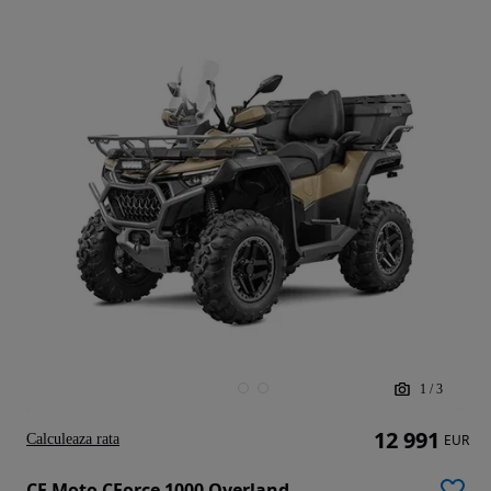
1
/
3
12 991
Calculeaza rata
EUR
CF Moto CForce 1000 Overland