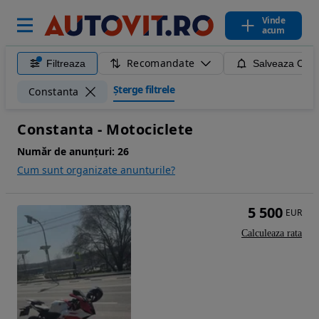
Vinde
acum
Recomandate
Filtreaza
Salveaza Caut
Șterge filtrele
Constanta
Constanta - Motociclete
Număr de anunțuri:
26
Cum sunt organizate anunturile?
5 500
EUR
Calculeaza rata