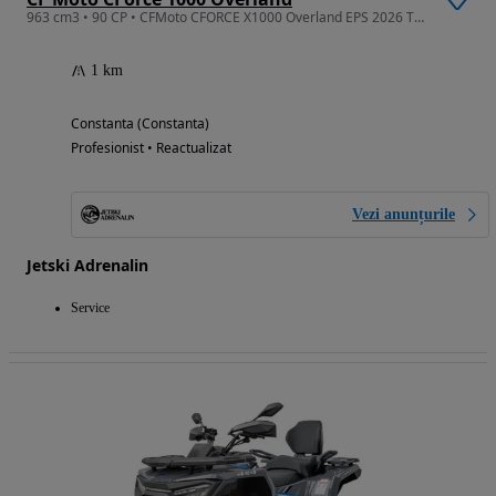
963 cm3 • 90 CP • CFMoto CFORCE X1000 Overland EPS 2026 T3b
1 km
Constanta (Constanta)
Profesionist • Reactualizat
Vezi anunțurile
Jetski Adrenalin
Service