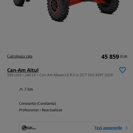
45 859
Calculeaza rata
EUR
Can-Am Altul
999 cm3 • 240 CP • Can-Am Maverick R X rs DCT SAS 999T 2026
1 km
Constanta (Constanta)
Profesionist • Reactualizat
Vezi anunțurile