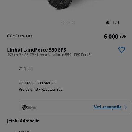
1
/
4
6 000
Calculeaza rata
EUR
Linhai LandForce 550 EPS
493 cm3 • 36 CP • Linhai Landforce 550L EPS Euro5
1 km
Constanta (Constanta)
Profesionist • Reactualizat
Vezi anunțurile
Jetski Adrenalin
Service