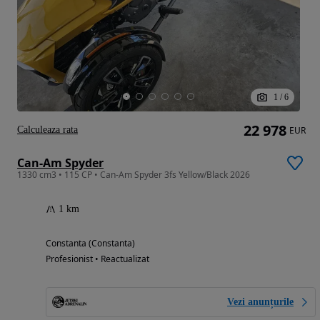
1
/
6
22 978
Calculeaza rata
EUR
Can-Am Spyder
1330 cm3 • 115 CP • Can-Am Spyder 3fs Yellow/Black 2026
1 km
Constanta (Constanta)
Profesionist • Reactualizat
Vezi anunțurile