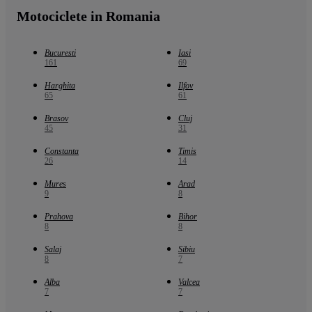
Motociclete in Romania
Bucuresti
Iasi
161
69
Harghita
Ilfov
65
61
Brasov
Cluj
45
31
Constanta
Timis
26
14
Mures
Arad
9
8
Prahova
Bihor
8
8
Salaj
Sibiu
8
7
Alba
Valcea
7
7