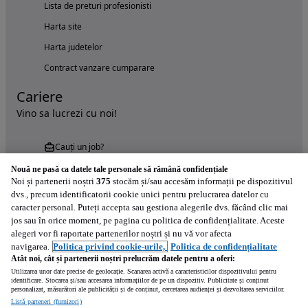
Lista de preturi profesionisti
Harta site
Harta judetelor
Contract vanzare cumparare
Cariere
Vino sa lucrezi cu noi!
Cauți un job?
Nouă ne pasă ca datele tale personale să rămână confidențiale
Noi și partenerii noștri
375
stocăm și/sau accesăm informații pe dispozitivul
dvs., precum identificatorii cookie unici pentru prelucrarea datelor cu
caracter personal. Puteți accepta sau gestiona alegerile dvs. făcând clic mai
jos sau în orice moment, pe pagina cu politica de confidențialitate. Aceste
alegeri vor fi raportate partenerilor noștri și nu vă vor afecta
Încearcă acum aplicația Autovit.ro
navigarea.
Politica privind cookie-urile,
Politica de confidențialitate
Atât noi, cât și partenerii noștri prelucrăm datele pentru a oferi:
Utilizarea unor date precise de geolocație. Scanarea activă a caracteristicilor dispozitivului pentru
identificare. Stocarea și/sau accesarea informațiilor de pe un dispozitiv. Publicitate și conținut
personalizat, măsurători ale publicității și de conținut, cercetarea audienței și dezvoltarea serviciilor.
Listă parteneri (furnizori)