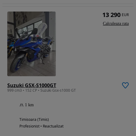
13 290
EUR
Calculeaza rata
Suzuki GSX-S1000GT
999 cm3 • 152 CP • Suzuki Gsx-s1000 GT
1 km
Timisoara (Timis)
Profesionist • Reactualizat