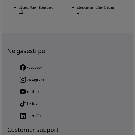
Motociclete - Timisoara
Motociclete - Dumbravita
13
1
Ne găsești pe
Facebook
Instagram
YouTube
TikTok
LinkedIn
Customer support