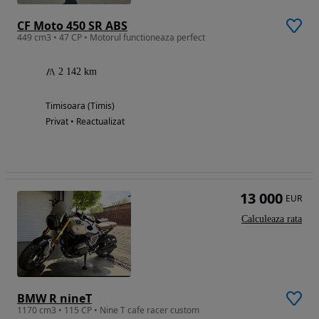
CF Moto 450 SR ABS
449 cm3 • 47 CP • Motorul functioneaza perfect
2 142 km
Timisoara (Timis)
Privat • Reactualizat
13 000
EUR
Calculeaza rata
BMW R nineT
1170 cm3 • 115 CP • Nine T cafe racer custom