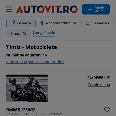
Vinde
acum
Recomandate
Filtreaza
Salveaza Caut
Șterge filtrele
Timis
Timis - Motociclete
Număr de anunțuri:
14
Cum sunt organizate anunturile?
15 999
EUR
Calculeaza rata
BMW R1250GS
1254 cm3 • 136 CP • GS 1250 exclusive