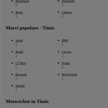
Maramures
Dambovita
6
5
Bacau
Calarasi
4
4
Marci populare - Timis
Suzuki
BMW
5
2
Benelli
Can-Am
1
1
CF Moto
Honda
1
1
Kawasaki
Royal Enfield
1
1
Yamaha
1
Motociclete in Timis