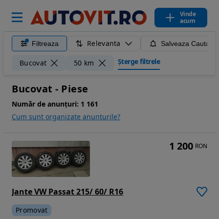
Vinde
acum
Relevanta
Filtreaza
Salveaza Cautare
Șterge filtrele
Bucovat
50 km
Bucovat - Piese
Număr de anunțuri:
1 161
Cum sunt organizate anunturile?
1 200
RON
Jante VW Passat 215/ 60/ R16
Promovat