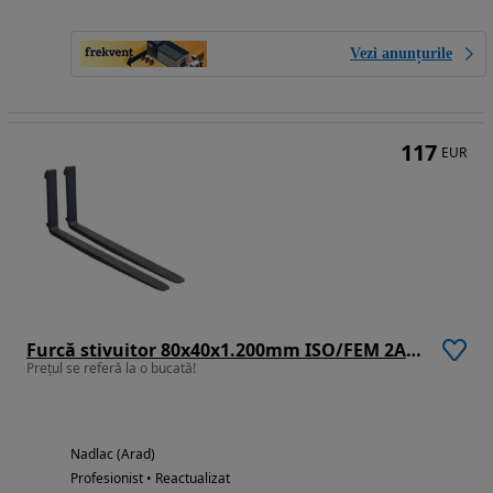
Vezi anunțurile
117
EUR
Furcă stivuitor 80x40x1.200mm ISO/FEM 2A (capacitate de încărcare 1.000 kg/500 mm/bucată)
Prețul se referă la o bucată!
Nadlac (Arad)
Profesionist • Reactualizat