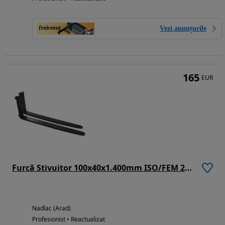
Vezi anunțurile
165
EUR
Furcă Stivuitor 100x40x1.400mm ISO/FEM 2A (Capacitate De Încărcare 1.250 kg/500 mm/bucată)
Nadlac (Arad)
Profesionist • Reactualizat