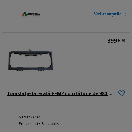
Vezi anunțurile
399
EUR
Translație laterală FEM2 cu o lățime de 980 mm - marca CAM
Nadlac (Arad)
Profesionist • Reactualizat