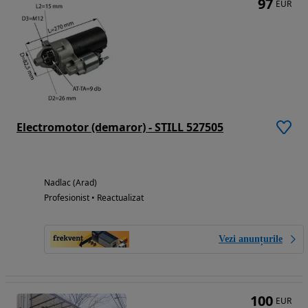
97
EUR
Electromotor (demaror) - STILL 527505
Nadlac (Arad)
Profesionist • Reactualizat
Vezi anunțurile
100
EUR