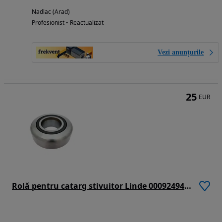
Nadlac (Arad)
Profesionist • Reactualizat
Vezi anunțurile
25
EUR
Rolă pentru catarg stivuitor Linde 0009249476 (90,2x40x29 mm)