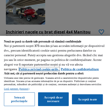
Inchirieri nacele cu brat diesel 4x4 Manitou
Inchiriem nacele diesel cu brat articulat Manitou
Nouă ne pasă ca datele tale personale să rămână confidențiale
Noi și partenerii noștri
375
stocăm și/sau accesăm informații pe dispozitivul
dvs., precum identificatorii cookie unici pentru prelucrarea datelor cu
Timisoara (Timis)
caracter personal. Puteți accepta sau gestiona alegerile dvs. făcând clic mai
jos sau în orice moment, pe pagina cu politica de confidențialitate. Aceste
Profesionist • Reactualizat
alegeri vor fi raportate partenerilor noștri și nu vă vor afecta
navigarea.
Politica privind cookie-urile,
Politica de confidențialitate
Atât noi, cât și partenerii noștri prelucrăm datele pentru a oferi:
Vezi anunțurile
Utilizarea unor date precise de geolocație. Scanarea activă a caracteristicilor dispozitivului pentru
identificare. Stocarea și/sau accesarea informațiilor de pe un dispozitiv. Publicitate și conținut
personalizat, măsurători ale publicității și de conținut, cercetarea audienței și dezvoltarea serviciilor.
Listă parteneri (furnizori)
Setează
Acceptă doar
1
2
3
4
...
37
Acceptă toate
preferințele
necesare