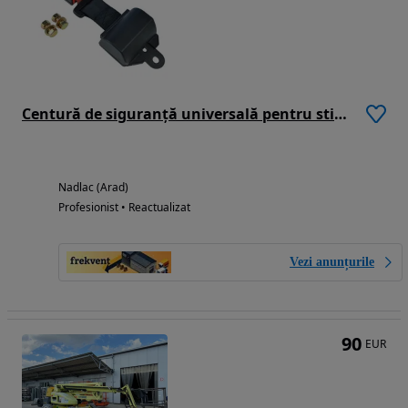
Centură de siguranță universală pentru stivuitor
Nadlac (Arad)
Profesionist • Reactualizat
Vezi anunțurile
90
EUR