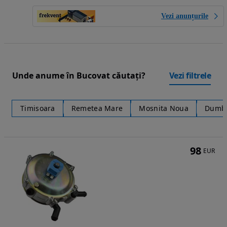
Vezi anunțurile
Unde anume în Bucovat căutați?
Vezi filtrele
Timisoara
Remetea Mare
Mosnita Noua
Dumbr
98
EUR