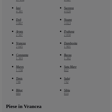
Iasi
Suceava
4 381
4 020
Dolj
Neamt
3 807
3 023
Arges
Prahova
2 507
2 050
Vrancea
Dambovita
2 045
1 901
Constanta
Bacau
1 393
1 392
Mures
Satu Mare
1 158
822
Timis
Salaj
736
732
Bihor
Sibiu
684
614
Piese in Vrancea