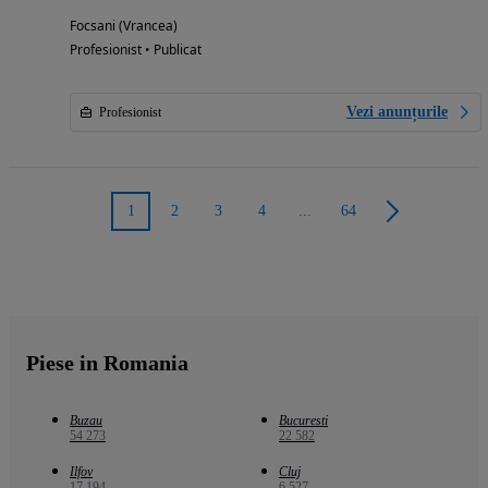
Focsani (Vrancea)
Profesionist • Publicat
Vezi anunțurile
Profesionist
1
2
3
4
...
64
Piese in Romania
Buzau
Bucuresti
54 273
22 582
Ilfov
Cluj
17 194
6 527