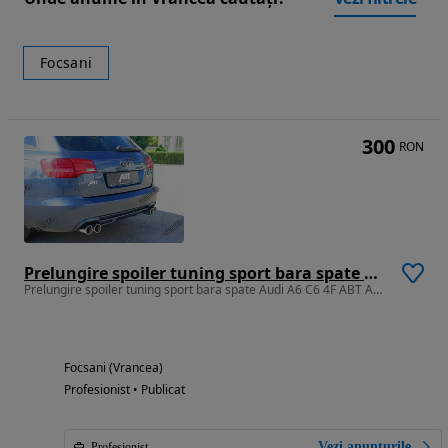
Focsani
300
RON
Prelungire spoiler tuning sport bara spate Audi A6 C6 4F ABT Avant S line RS6 S6 2004-2008 ver1
Prelungire spoiler tuning sport bara spate Audi A6 C6 4F ABT Avant S line RS6 S6 2004-2008 ver1
Focsani (Vrancea)
Profesionist • Publicat
Vezi anunțurile
Profesionist