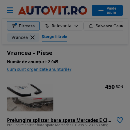
Vinde
acum
Relevanta
Filtreaza
Salveaza Cautare
Șterge filtrele
Vrancea
Vrancea - Piese
Număr de anunțuri:
2 045
Cum sunt organizate anunturile?
450
RON
Prelungire splitter bara spate Mercedes E Class S123 E63 Amg Estate 2017- v5 - Maxton Design
Prelungire splitter bara spate Mercedes E Class S123 E63 Amg Estate 2017- v5 - Maxton Design