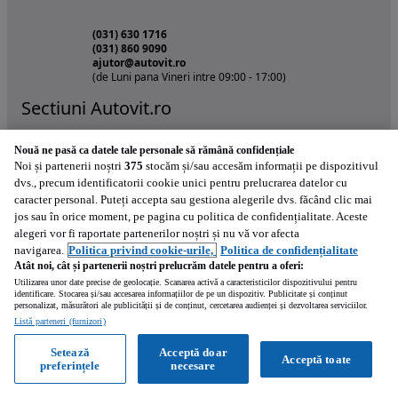
(031) 630 1716
(031) 860 9090
ajutor@autovit.ro
(de Luni pana Vineri intre 09:00 - 17:00)
Sectiuni Autovit.ro
Nouă ne pasă ca datele tale personale să rămână confidențiale
Autoturisme
Noi și partenerii noștri
375
stocăm și/sau accesăm informații pe dispozitivul
Agro
dvs., precum identificatorii cookie unici pentru prelucrarea datelor cu
caracter personal. Puteți accepta sau gestiona alegerile dvs. făcând clic mai
Autoutilitare
jos sau în orice moment, pe pagina cu politica de confidențialitate. Aceste
Camioane
alegeri vor fi raportate partenerilor noștri și nu vă vor afecta
navigarea.
Politica privind cookie-urile,
Politica de confidențialitate
Constructii
Atât noi, cât și partenerii noștri prelucrăm datele pentru a oferi:
Utilizarea unor date precise de geolocație. Scanarea activă a caracteristicilor dispozitivului pentru
Motociclete
identificare. Stocarea și/sau accesarea informațiilor de pe un dispozitiv. Publicitate și conținut
personalizat, măsurători ale publicității și de conținut, cercetarea audienței și dezvoltarea serviciilor.
Piese
Listă parteneri (furnizori)
Remorci
Setează
Acceptă doar
Acceptă toate
Autovit
preferințele
necesare