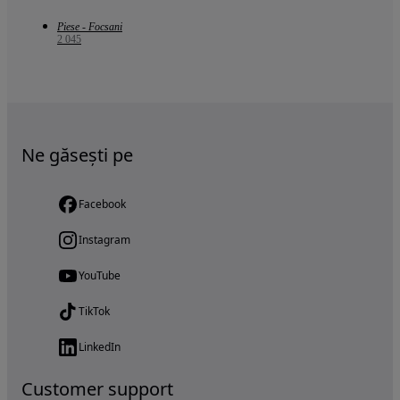
Piese - Focsani
2 045
Ne găsești pe
Facebook
Instagram
YouTube
TikTok
LinkedIn
Customer support