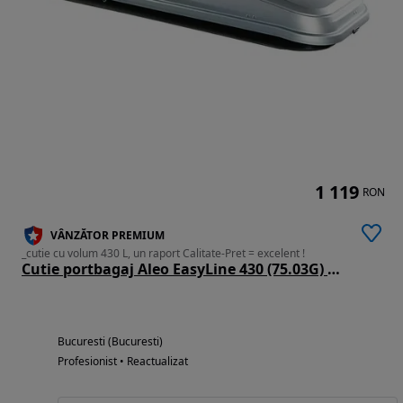
1 119
RON
VÂNZĂTOR PREMIUM
_cutie cu volum 430 L, un raport Calitate-Pret = excelent !
Cutie portbagaj Aleo EasyLine 430 (75.03G) Gri, Noua_cu Factura si Garantie_Pret Importator
Bucuresti (Bucuresti)
Profesionist • Reactualizat