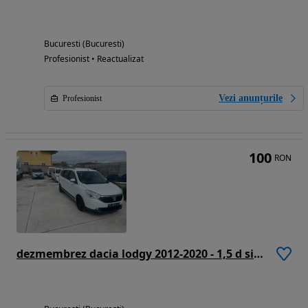
Bucuresti (Bucuresti)
Profesionist • Reactualizat
Vezi anunțurile
Profesionist
100
RON
dezmembrez dacia lodgy 2012-2020 - 1,5 d si 1,6 b