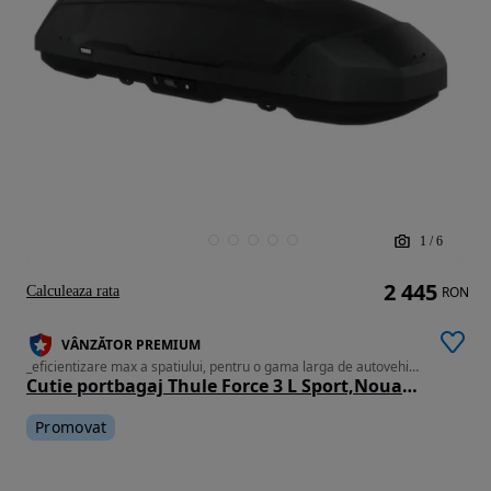
1
/
6
2 445
Calculeaza rata
RON
VÂNZĂTOR PREMIUM
_eficientizare max a spatiului, pentru o gama larga de autovehicule, are dim int:183x51x36.5cm
Cutie portbagaj Thule Force 3 L Sport,Noua_Pret Importator,emitem Factura & Garantie
Promovat