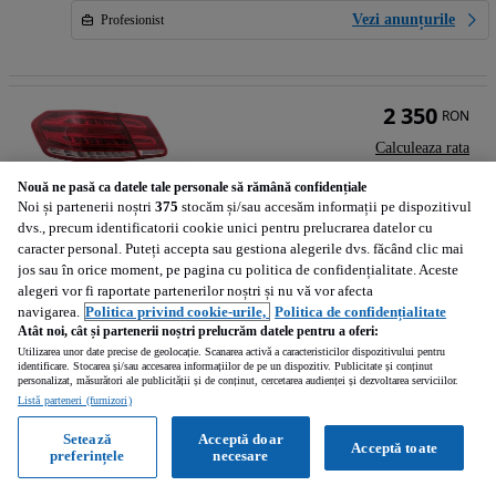
Vezi anunțurile
Profesionist
2 350
RON
Calculeaza rata
Nouă ne pasă ca datele tale personale să rămână confidențiale
Noi și partenerii noștri
375
stocăm și/sau accesăm informații pe dispozitivul
dvs., precum identificatorii cookie unici pentru prelucrarea datelor cu
caracter personal. Puteți accepta sau gestiona alegerile dvs. făcând clic mai
Stopuri LED BAR Mercedes E-Class W212 (2013-2016) Facelift Semnal Dinamic Secvential Rosu Clar
jos sau în orice moment, pe pagina cu politica de confidențialitate. Aceste
alegeri vor fi raportate partenerilor noștri și nu vă vor afecta
navigarea.
Politica privind cookie-urile,
Politica de confidențialitate
Atât noi, cât și partenerii noștri prelucrăm datele pentru a oferi:
Bucuresti (Bucuresti)
Utilizarea unor date precise de geolocație. Scanarea activă a caracteristicilor dispozitivului pentru
Profesionist • Reactualizat
identificare. Stocarea și/sau accesarea informațiilor de pe un dispozitiv. Publicitate și conținut
personalizat, măsurători ale publicității și de conținut, cercetarea audienței și dezvoltarea serviciilor.
Listă parteneri (furnizori)
Vezi anunțurile
Profesionist
Setează
Acceptă doar
Acceptă toate
preferințele
necesare