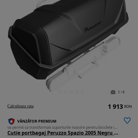
1
/
6
1 913
Calculeaza rata
RON
VÂNZĂTOR PREMIUM
va permit sa transformati suporturile noastre pentru biciclete intr-un suport practic pentru bagaje
Cutie portbagaj Peruzzo Spazio 2005 Negru Mat- cu fixare pe suporturi biciclete cu prindere pe carligul de remorcare, Noua_emitem Factura & Garantie,Pret Importator