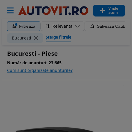
Vinde
acum
Relevanta
Filtreaza
Salveaza Cautare
Șterge filtrele
Bucuresti
Bucuresti - Piese
Număr de anunțuri:
23 665
Cum sunt organizate anunturile?