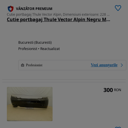
VÂNZĂTOR PREMIUM
Cutie portbagaj Thule Vector Alpin, Dimensiuni exterioare: 228 x 88,5 x 32 cm
Cutie portbagaj Thule Vector Alpin Negru Metalic, Pret importator_emitem Factura & garantie
Bucuresti (Bucuresti)
Profesionist • Reactualizat
Vezi anunțurile
Profesionist
300
RON