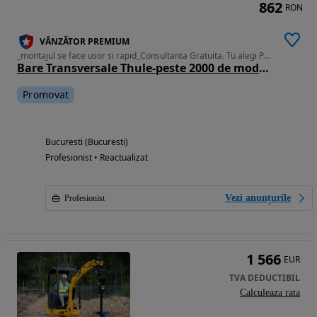
862
RON
VÂNZĂTOR PREMIUM
_montajul se face usor si rapid_Consultanta Gratuita. Tu alegi Pretul !
Bare Transversale Thule-peste 2000 de modele, pentru toate marcile auto, Noi cu Factura & Garantie_Pret importator
Promovat
Bucuresti (Bucuresti)
Profesionist • Reactualizat
Vezi anunțurile
Profesionist
1 566
EUR
TVA DEDUCTIBIL
Calculeaza rata