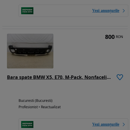
Vezi anunțurile
800
RON
Bara spate BMW X5, E70, M-Pack, Nonfacelift, 2007, 2008, 2009, 2010, 51128038275
Bucuresti (Bucuresti)
Profesionist • Reactualizat
Vezi anunțurile