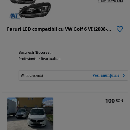
Calculeaza rata
Faruri LED compatibil cu VW Golf 6 VI (2008-up) Design Golf 7 3D U Design Semnal LED Dinamic
Bucuresti (Bucuresti)
Profesionist • Reactualizat
Vezi anunțurile
Profesionist
100
RON