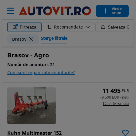
Vinde
acum
Recomandate
Filtreaza
Salveaza Caut
Șterge filtrele
Brasov
Brasov - Agro
Număr de anunțuri:
21
Cum sunt organizate anunturile?
11 495
EUR
(
9 500
EUR
-
net
)
Calculeaza rata
Kuhn Multimaster 152