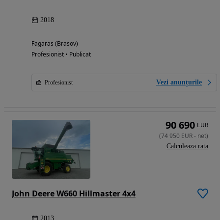
2018
Fagaras (Brasov)
Profesionist • Publicat
Vezi anunțurile
Profesionist
90 690
EUR
(
74 950
EUR
-
net
)
Calculeaza rata
John Deere W660 Hillmaster 4x4
2013