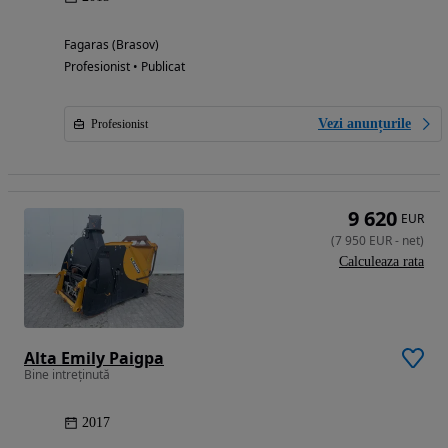
Fagaras (Brasov)
Profesionist • Publicat
Vezi anunțurile
Profesionist
9 620
EUR
(
7 950
EUR
-
net
)
Calculeaza rata
Alta Emily Paigpa
Bine intreținută
2017