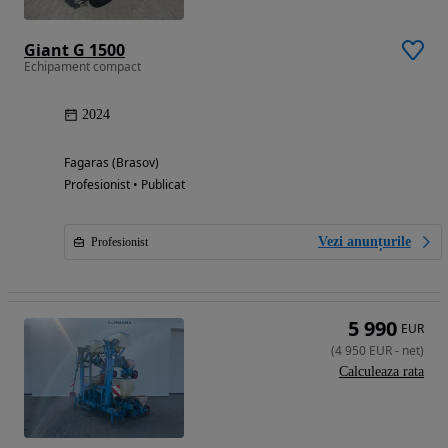
Giant G 1500
Echipament compact
2024
Fagaras (Brasov)
Profesionist • Publicat
Vezi anunțurile
Profesionist
5 990
EUR
(
4 950
EUR
-
net
)
Calculeaza rata