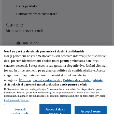
Harta judetelor
Contract vanzare cumparare
Cariere
Vino sa lucrezi cu noi!
Cauți un job?
Nouă ne pasă ca datele tale personale să rămână confidențiale
Noi și partenerii noștri
375
stocăm și/sau accesăm informații pe dispozitivul
dvs., precum identificatorii cookie unici pentru prelucrarea datelor cu
caracter personal. Puteți accepta sau gestiona alegerile dvs. făcând clic mai
jos sau în orice moment, pe pagina cu politica de confidențialitate. Aceste
alegeri vor fi raportate partenerilor noștri și nu vă vor afecta
Încearcă acum aplicația Autovit.ro
navigarea.
Politica privind cookie-urile,
Politica de confidențialitate
Atât noi, cât și partenerii noștri prelucrăm datele pentru a oferi:
Utilizarea unor date precise de geolocație. Scanarea activă a caracteristicilor dispozitivului pentru
identificare. Stocarea și/sau accesarea informațiilor de pe un dispozitiv. Publicitate și conținut
personalizat, măsurători ale publicității și de conținut, cercetarea audienței și dezvoltarea serviciilor.
Listă parteneri (furnizori)
Setează
Acceptă doar
Acceptă toate
preferințele
necesare