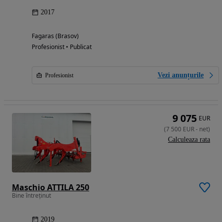
2017
Fagaras (Brasov)
Profesionist • Publicat
Vezi anunțurile
Profesionist
9 075
EUR
(
7 500
EUR
-
net
)
Calculeaza rata
Maschio ATTILA 250
Bine întreținut
2019