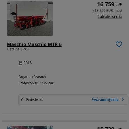
16 759
EUR
(
13 850
EUR
-
net
)
Calculeaza rata
Maschio Maschio MTR 6
Gata de lucru!
2018
Fagaras (Brasov)
Profesionist • Publicat
Vezi anunțurile
Profesionist