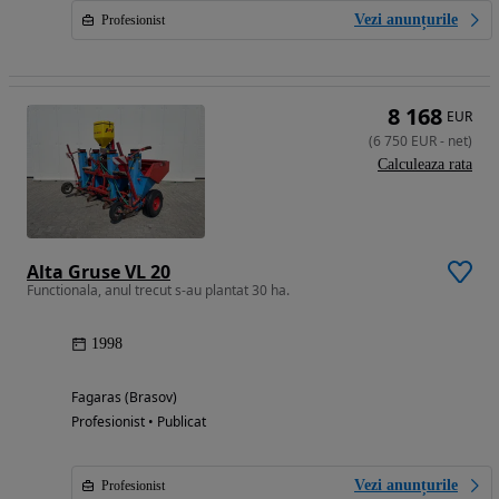
Vezi anunțurile
Profesionist
8 168
EUR
(
6 750
EUR
-
net
)
Calculeaza rata
Alta Gruse VL 20
Functionala, anul trecut s-au plantat 30 ha.
1998
Fagaras (Brasov)
Profesionist • Publicat
Vezi anunțurile
Profesionist