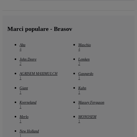
Marci populare - Brasov
Alta
Maschio
4
4
John Deere
Lemken
2
2
AGRISEM MAXIMULCH
Gaspardo
1
1
Giant
Kuhn
1
1
Kverneland
Massey Ferguson
1
1
Merlo
MONOSEM
1
1
New Holland
1