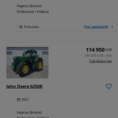
Fagaras (Brasov)
Profesionist • Publicat
Vezi anunțurile
Profesionist
114 950
EUR
(
95 000
EUR
-
net
)
Calculeaza rata
John Deere 6250R
2017
Fagaras (Brasov)