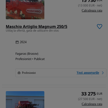
15 730
EUR
(
13 000
EUR
-
net
)
Calculeaza rata
Maschio Artiglio Magnum 250/5
Utilaj la ofertă, gata de utilizare din stoc
2024
Fagaras (Brasov)
Profesionist • Publicat
Vezi anunțurile
Profesionist
33 275
EUR
(
27 500
EUR
-
net
)
Calculeaza rata