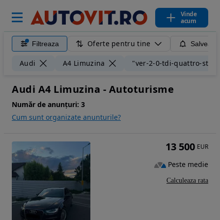
Vinde
acum
Oferte pentru tine
Filtreaza
Salveaza
Audi
A4 Limuzina
"ver-2-0-tdi-quattro-stron
Audi A4 Limuzina - Autoturisme
Număr de anunțuri:
3
Cum sunt organizate anunturile?
13 500
EUR
Peste medie
Calculeaza rata