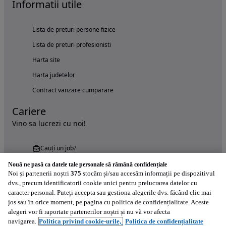
Informatii utile
Lista de preturi persone fizice
Lista de preturi profesionisti
Harta site
Harta judetelor
Contract vanzare cumparare
Cariere
Vino sa lucrezi cu noi!
Cauți un job?
Nouă ne pasă ca datele tale personale să rămână confidențiale
Noi și partenerii noștri
375
stocăm și/sau accesăm informații pe dispozitivul
dvs., precum identificatorii cookie unici pentru prelucrarea datelor cu
caracter personal. Puteți accepta sau gestiona alegerile dvs. făcând clic mai
jos sau în orice moment, pe pagina cu politica de confidențialitate. Aceste
alegeri vor fi raportate partenerilor noștri și nu vă vor afecta
Încearcă acum aplicația Autovit.ro
navigarea.
Politica privind cookie-urile,
Politica de confidențialitate