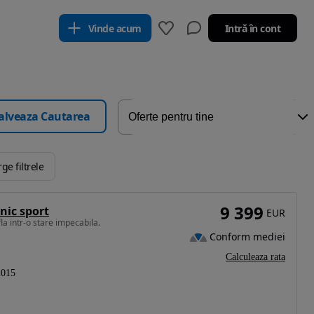
Vinde acum
Intră în cont
alveaza Cautarea
rge filtrele
9 399
nic sport
EUR
a intr-o stare impecabila.
Conform mediei
Calculeaza rata
2015