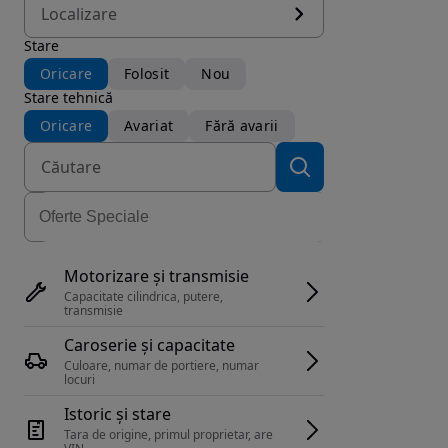
Localizare
Stare
Oricare
Folosit
Nou
Stare tehnică
Oricare
Avariat
Fără avarii
Motorizare și transmisie
Capacitate cilindrica, putere, 
transmisie
Caroserie și capacitate
Culoare, numar de portiere, numar 
locuri
Istoric și stare
Tara de origine, primul proprietar, are 