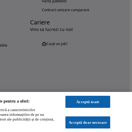
Harta judetelor
Contract vanzare cumparare
Cariere
Vino sa lucrezi cu noi!
Cauți un job?
abila
le pentru a oferi:
Acceptă toate
ivă a caracteristicilor
esarea informațiilor de pe un
ori ale publicității și de conținut,
Acceptă doar necesare