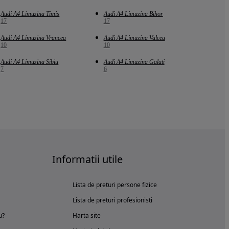
Audi A4 Limuzina Timis
Audi A4 Limuzina Bihor
17
17
Audi A4 Limuzina Vrancea
Audi A4 Limuzina Valcea
10
10
Audi A4 Limuzina Sibiu
Audi A4 Limuzina Galati
7
6
Informatii utile
Lista de preturi persone fizice
Lista de preturi profesionisti
u?
Harta site