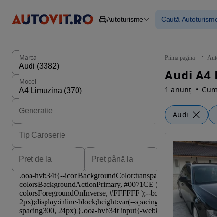
Autoturisme
Caută Autoturism
Autoturisme
Piese
Toate mașinil
Camioane
Mașinile rulat
Constructii
Mașini noi
Agro
Mașini electri
Marca
Prima pagina
Aut
Autoutilitare
Mașini cu fin
Audi A4 
Motociclete
Mașini cu deta
Model
Remorci
1 anunț
Cum 
Audi