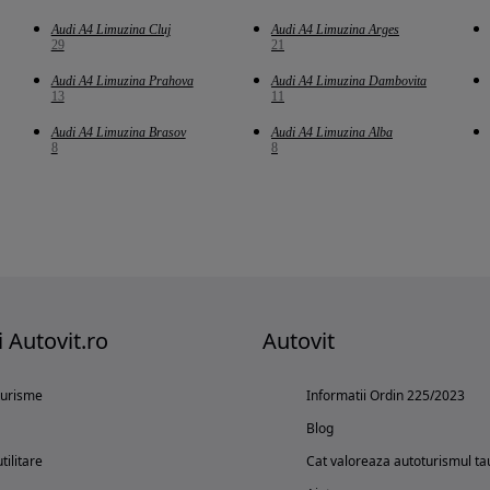
Audi A4 Limuzina Cluj
Audi A4 Limuzina Arges
29
21
Audi A4 Limuzina Prahova
Audi A4 Limuzina Dambovita
13
11
Audi A4 Limuzina Brasov
Audi A4 Limuzina Alba
8
8
i Autovit.ro
Autovit
turisme
Informatii Ordin 225/2023
Blog
tilitare
Cat valoreaza autoturismul ta