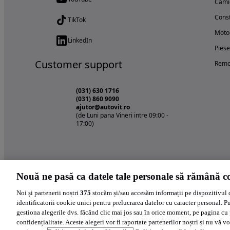
Cami
Const
TikTok
Motoc
LinkedIn
Piese
Customer support
Remo
(031) 630 1716
(031) 860 9090
ajutor@autovit.ro
(de Luni pana Vineri intre 09:00 -
17:00)
Nouă ne pasă ca datele tale personale să rămână co
Noi și partenerii noștri
375
stocăm și/sau accesăm informații pe dispozitivul 
identificatorii cookie unici pentru prelucrarea datelor cu caracter personal. P
gestiona alegerile dvs. făcând clic mai jos sau în orice moment, pe pagina cu 
confidențialitate. Aceste alegeri vor fi raportate partenerilor noștri și nu vă vo