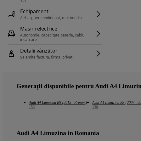
VIN 
Echipament
Airbag, aer conditionat, multimedia
Masini electrice
Autonomie, capacitate baterie, cablu 
incarcare 
Detalii vânzător
Se emite factura, firma, privat
Generații disponibile pentru Audi A4 Limuzi
Audi A4 Limuzina B9 [2015 - Prezent]
Audi A4 Limuzina B8 [2007 - 2
150
130
Audi A4 Limuzina in Romania