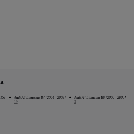
na
015]
Audi A4 Limuzina B7 [2004 - 2008]
Audi A4 Limuzina B6 [2000 - 2005]
19
3