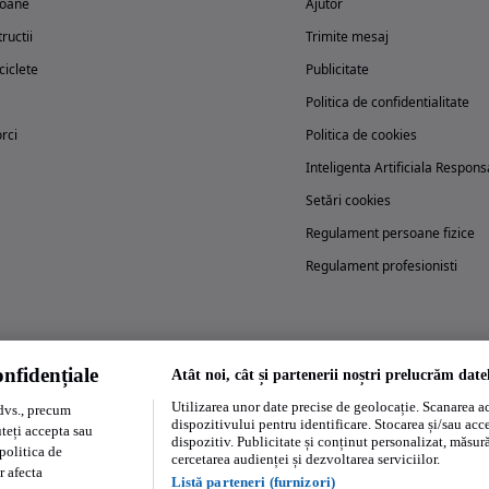
oane
Ajutor
ructii
Trimite mesaj
iclete
Publicitate
Politica de confidentialitate
rci
Politica de cookies
Inteligenta Artificiala Respons
Setări cookies
Regulament persoane fizice
Regulament profesionisti
nfidențiale
Atât noi, cât și partenerii noștri prelucrăm date
Încearcă acum aplicația Autovit.ro
Utilizarea unor date precise de geolocație. Scanarea act
dvs., precum
dispozitivului pentru identificare. Stocarea și/sau acc
uteți accepta sau
dispozitiv. Publicitate și conținut personalizat, măsurăt
politica de
cercetarea audienței și dezvoltarea serviciilor.
r afecta
Listă parteneri (furnizori)