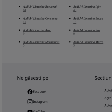
Audi A4 Limuzina Bucuresti
Audi A4 Limuzina Ilfov
84
40
Audi A4 Limuzina Constanta
Audi A4 Limuzina Bacau
15
13
Audi A4 Limuzina Arad
Audi A4 Limuzina Iasi
9
9
Audi A4 Limuzina Maramures
Audi A4 Limuzina Mures
5
5
Ne găsești pe
Sectiun
Auto
Facebook
Agro
Instagram
Autou
YouTube