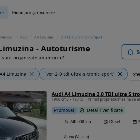
e
Finanțare și resurse
e
Finanțare
e
Instrument de evaluare a mașinii
Raport al istoricului vehiculului
ce
Blog Autovit.ro
oturisme
Audi
A4 Limuzina
2.0 TDI ultra S tronic Sport
anțare
Limuzina - Autoturisme
lii verificate
S
sunt organizate anunturile?
A4 Limuzina
"ver-2-0-tdi-ultra-s-tronic-sport"
Ște
Audi A4 Limuzina 2.0 TDI ultra S tro
1968 cm3 • 190 CP • Primul proprietar,masina se afl
Promovat
Detalii verificate
240 000 km
Diesel
Alunu (Valcea)