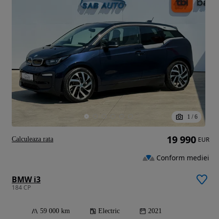
1
/
6
19 990
Calculeaza rata
EUR
Conform mediei
BMW i3
184 CP
59 000 km
Electric
2021