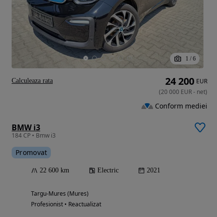
1
/
6
24 200
Calculeaza rata
EUR
(
20 000
EUR
-
net
)
Conform mediei
BMW i3
184 CP • Bmw i3
Promovat
22 600 km
Electric
2021
Targu-Mures (Mures)
Profesionist • Reactualizat