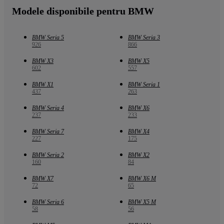
Modele disponibile pentru BMW
BMW Seria 5
BMW Seria 3
926
866
BMW X3
BMW X5
602
557
BMW X1
BMW Seria 1
437
263
BMW Seria 4
BMW X6
237
233
BMW Seria 7
BMW X4
227
175
BMW Seria 2
BMW X2
160
84
BMW X7
BMW X6 M
72
65
BMW Seria 6
BMW X5 M
58
56