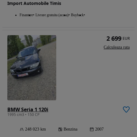
Import Automobile Timis
Finantare
Livrare gratuita (acasa)
Buyback
2 699
EUR
Calculeaza rata
BMW Seria 1 120i
1995 cm3 • 150 CP
248 023 km
Benzina
2007