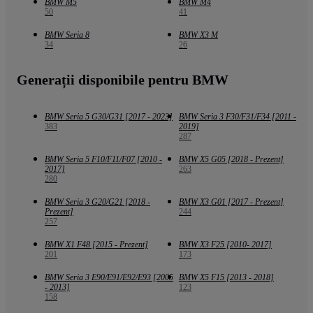
BMW M5
BMW M4
50
41
BMW Seria 8
BMW X3 M
34
26
Generații disponibile pentru BMW
BMW Seria 5 G30/G31 [2017 - 2023]
BMW Seria 3 F30/F31/F34 [2011 -
383
2019]
287
BMW Seria 5 F10/F11/F07 [2010 -
BMW X5 G05 [2018 - Prezent]
2017]
263
280
BMW Seria 3 G20/G21 [2018 -
BMW X3 G01 [2017 - Prezent]
Prezent]
244
257
BMW X1 F48 [2015 - Prezent]
BMW X3 F25 [2010- 2017]
201
173
BMW Seria 3 E90/E91/E92/E93 [2005
BMW X5 F15 [2013 - 2018]
- 2013]
123
158