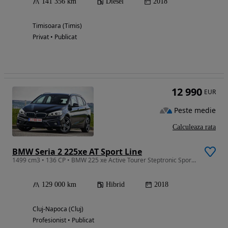
141 356 km
Diesel
2018
Timisoara (Timis)
Privat • Publicat
12 990
EUR
Peste medie
Calculeaza rata
BMW Seria 2 225xe AT Sport Line
1499 cm3 • 136 CP • BMW 225 xe Active Tourer Steptronic Sport Line
129 000 km
Hibrid
2018
Cluj-Napoca (Cluj)
Profesionist • Publicat