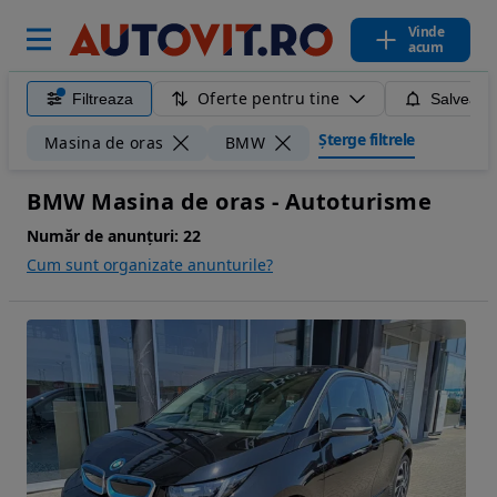
Vinde
acum
Oferte pentru tine
Filtreaza
Salveaza
Șterge filtrele
Masina de oras
BMW
BMW Masina de oras - Autoturisme
Număr de anunțuri:
22
Cum sunt organizate anunturile?