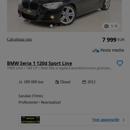
1
/
6
7 999
Calculeaza rata
EUR
Peste medie
BMW Seria 1 120d Sport Line
1995 cm3 • 184 CP • Rate fixe si egale/Garantie/Livrare gratuita la domiciliu
189 000 km
Diesel
2012
Sacalaz (Timis)
Profesionist • Reactualizat
Vezi anunțurile