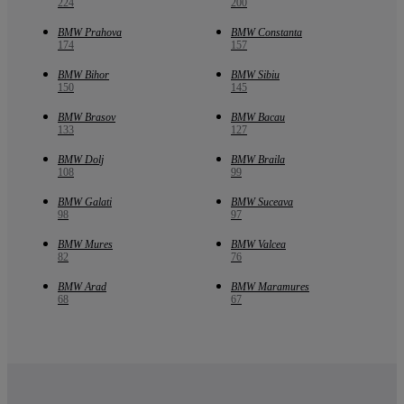
224
200
BMW Prahova
BMW Constanta
174
157
BMW Bihor
BMW Sibiu
150
145
BMW Brasov
BMW Bacau
133
127
BMW Dolj
BMW Braila
108
99
BMW Galati
BMW Suceava
98
97
BMW Mures
BMW Valcea
82
76
BMW Arad
BMW Maramures
68
67