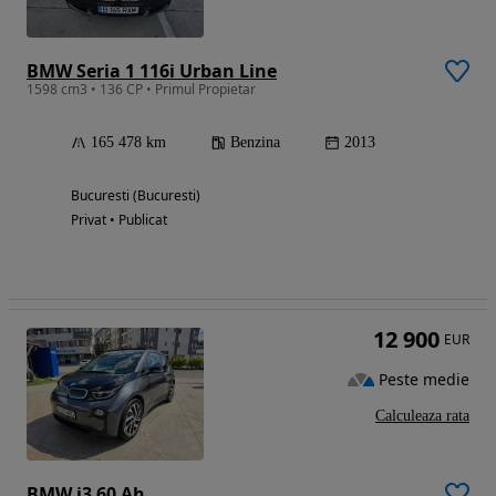
BMW Seria 1 116i Urban Line
1598 cm3 • 136 CP • Primul Propietar
165 478 km
Benzina
2013
Bucuresti (Bucuresti)
Privat • Publicat
12 900
EUR
Peste medie
Calculeaza rata
BMW i3 60 Ah