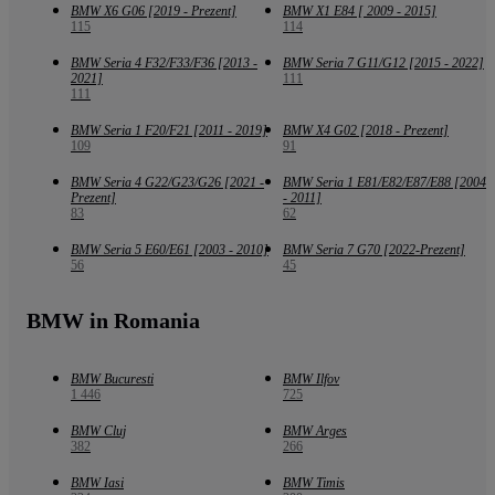
BMW X6 G06 [2019 - Prezent]
BMW X1 E84 [ 2009 - 2015]
115
114
BMW Seria 4 F32/F33/F36 [2013 -
BMW Seria 7 G11/G12 [2015 - 2022]
2021]
111
111
BMW Seria 1 F20/F21 [2011 - 2019]
BMW X4 G02 [2018 - Prezent]
109
91
BMW Seria 4 G22/G23/G26 [2021 -
BMW Seria 1 E81/E82/E87/E88 [2004
Prezent]
- 2011]
83
62
BMW Seria 5 E60/E61 [2003 - 2010]
BMW Seria 7 G70 [2022-Prezent]
56
45
BMW in Romania
BMW Bucuresti
BMW Ilfov
1 446
725
BMW Cluj
BMW Arges
382
266
BMW Iasi
BMW Timis