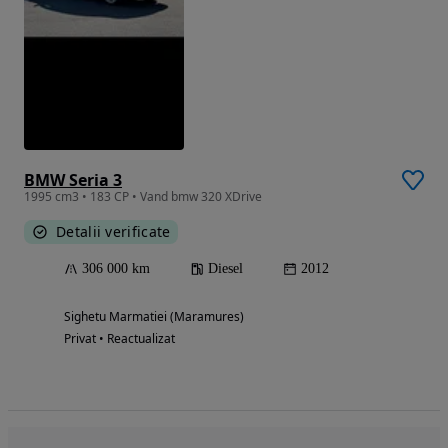
BMW Seria 3
1995 cm3 • 183 CP • Vand bmw 320 XDrive
Detalii verificate
306 000 km
Diesel
2012
Sighetu Marmatiei (Maramures)
Privat • Reactualizat