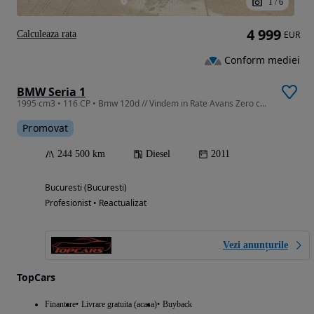
1
/
6
4 999
Calculeaza rata
EUR
Conform mediei
BMW Seria 1
1995 cm3 • 116 CP • Bmw 120d // Vindem in Rate Avans Zero cu Buletinul //
Promovat
244 500 km
Diesel
2011
Bucuresti (Bucuresti)
Profesionist • Reactualizat
Vezi anunțurile
TopCars
Finantare
Livrare gratuita (acasa)
Buyback