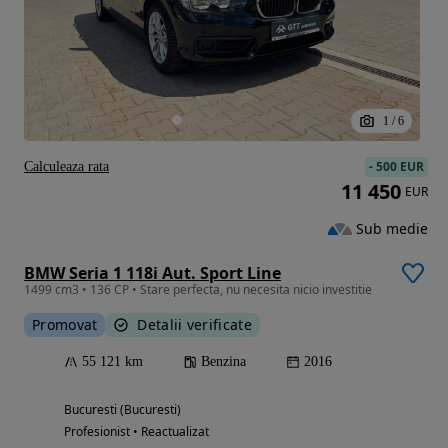
1
/
6
-
500 EUR
Calculeaza rata
11 450
EUR
Sub medie
BMW Seria 1 118i Aut. Sport Line
1499 cm3 • 136 CP • Stare perfecta, nu necesita nicio investitie
Promovat
Detalii verificate
55 121 km
Benzina
2016
Bucuresti (Bucuresti)
Profesionist • Reactualizat