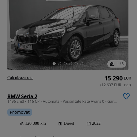
1
/
6
15 290
Calculeaza rata
EUR
(
12 637
EUR
-
net
)
BMW Seria 2
1496 cm3 • 116 CP • Automata - Posibilitate Rate Avans 0 - Garantie 12 Luni - IMPECABILA
Promovat
120 000 km
Diesel
2022