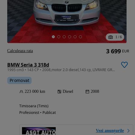
1
/
6
3 699
Calculeaza rata
EUR
BMW Seria 3 318d
1995 cm3 • 143 CP • 2008,motor 2.0 diesel,143 cp, LIVRARE GRATUITA, GARANTIE
Promovat
223 000 km
Diesel
2008
Timisoara (Timis)
Profesionist • Publicat
Vezi anunțurile