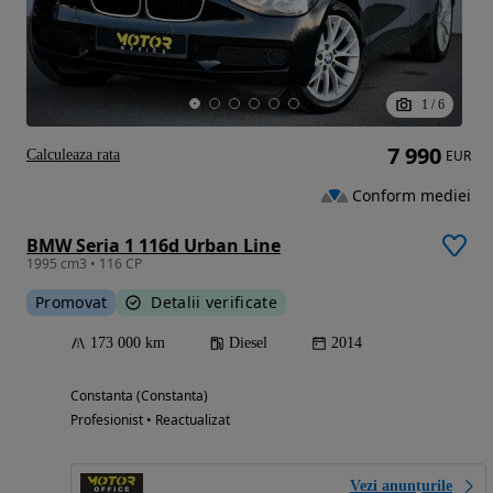
1
/
6
7 990
Calculeaza rata
EUR
Conform mediei
BMW Seria 1 116d Urban Line
1995 cm3 • 116 CP
Promovat
Detalii verificate
173 000 km
Diesel
2014
Constanta (Constanta)
Profesionist • Reactualizat
Vezi anunțurile