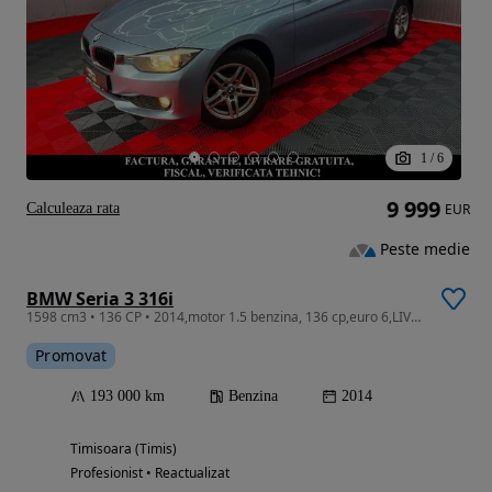
1
/
6
9 999
Calculeaza rata
EUR
Peste medie
BMW Seria 3 316i
1598 cm3 • 136 CP • 2014,motor 1.5 benzina, 136 cp,euro 6,LIVRARE GRATUITA, GARANTIE
Promovat
193 000 km
Benzina
2014
Timisoara (Timis)
Profesionist • Reactualizat