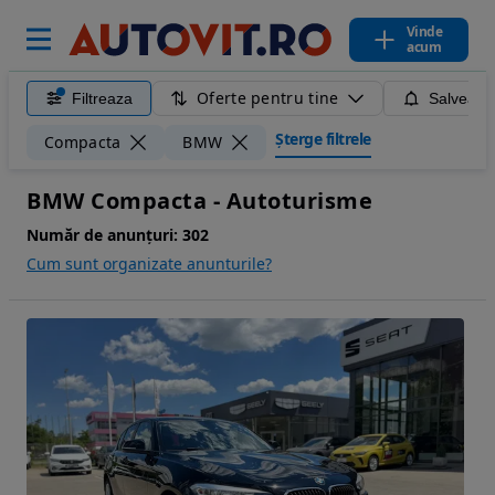
Vinde
acum
Oferte pentru tine
Filtreaza
Salveaza
Șterge filtrele
Compacta
BMW
BMW Compacta - Autoturisme
Număr de anunțuri:
302
Cum sunt organizate anunturile?