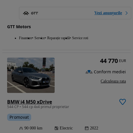
Vezi anunțurile
GTT Motors
Finantare
Service
Reparație rapidă
Service roti
44 770
EUR
Conform mediei
Calculeaza rata
BMW i4 M50 xDrive
544 CP • 544 cp 4x4 primul proprietar
Promovat
90 000 km
Electric
2022