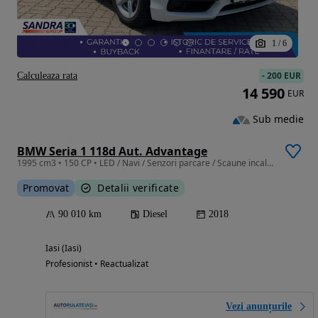
1
/
6
-
200 EUR
Calculeaza rata
14 590
EUR
Sub medie
BMW Seria 1 118d Aut. Advantage
1995 cm3 • 150 CP • LED / Navi / Senzori parcare / Scaune incalzite / Drive select
Promovat
Detalii verificate
90 010 km
Diesel
2018
Iasi (Iasi)
Profesionist • Reactualizat
Vezi anunțurile