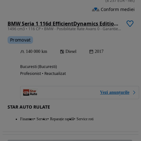
(
8 257
EUR
-
net
)
Conform mediei
BMW Seria 1 116d EfficientDynamics Edition Advantage
1496 cm3 • 116 CP • BMW - Posibilitate Rate Avans 0 - Garantie 12 Luni - IMPECABILA
Promovat
140 000 km
Diesel
2017
Bucuresti (Bucuresti)
Profesionist • Reactualizat
Vezi anunțurile
STAR AUTO RULATE
Finantare
Service
Reparație rapidă
Service roti