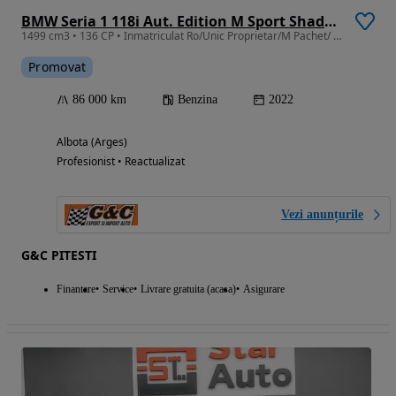
BMW Seria 1 118i Aut. Edition M Sport Shadow
1499 cm3 • 136 CP • Inmatriculat Ro/Unic Proprietar/M Pachet/ Faruri Led/86 000 km
Promovat
86 000 km
Benzina
2022
Albota (Arges)
Profesionist • Reactualizat
Vezi anunțurile
G&C PITESTI
Finantare
Service
Livrare gratuita (acasa)
Asigurare