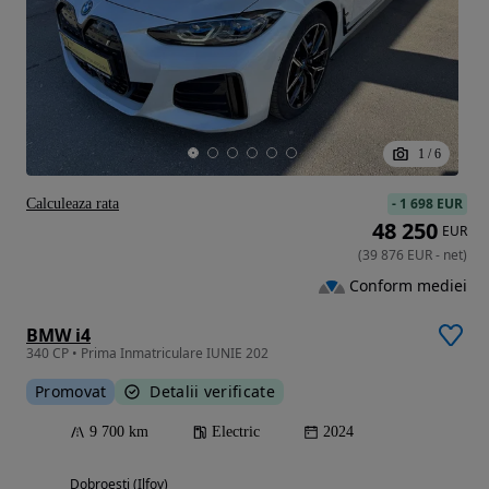
1
/
6
-
1 698 EUR
Calculeaza rata
48 250
EUR
(
39 876
EUR
-
net
)
Conform mediei
BMW i4
340 CP • Prima Inmatriculare IUNIE 202
Promovat
Detalii verificate
9 700 km
Electric
2024
Dobroesti (Ilfov)