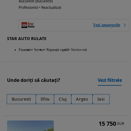
Bucuresti (Bucuresti)
Profesionist • Reactualizat
Vezi anunțurile
STAR AUTO RULATE
Finantare
Service
Reparație rapidă
Service roti
Unde doriți să căutați?
Vezi filtrele
Bucuresti
Ilfov
Cluj
Arges
Iasi
15 750
EUR