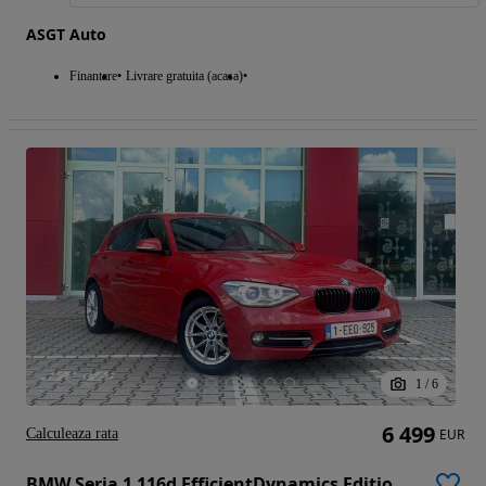
ASGT Auto
Finantare
Livrare gratuita (acasa)
1
/
6
6 499
Calculeaza rata
EUR
BMW Seria 1 116d EfficientDynamics Edition Sport Line