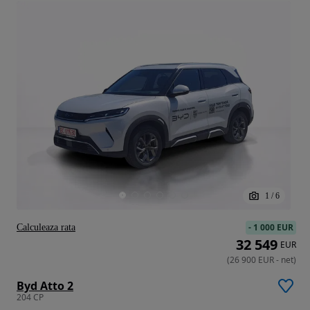
1
/
6
-
1 000 EUR
Calculeaza rata
32 549
EUR
(
26 900
EUR
-
net
)
Byd Atto 2
204 CP