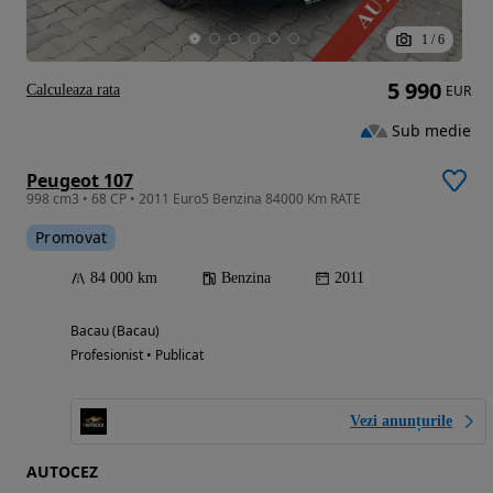
1
/
6
5 990
Calculeaza rata
EUR
Sub medie
Peugeot 107
998 cm3 • 68 CP • 2011 Euro5 Benzina 84000 Km RATE
Promovat
84 000 km
Benzina
2011
Bacau (Bacau)
Profesionist • Publicat
Vezi anunțurile
AUTOCEZ