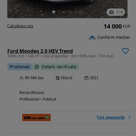
1
/
6
14 000
Calculeaza rata
EUR
Conform mediei
Ford Mondeo 2.0 HEV Trend
1999 cm3 • 140 CP • Unic proprietar - Km 100% reali - TVA deductibil
Promovat
Detalii verificate
89 946 km
Hibrid
2021
Bacau (Bacau)
Profesionist • Publicat
Vezi anunțurile