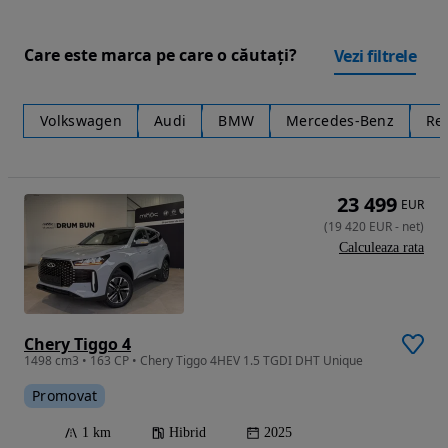
Care este marca pe care o căutați?
Vezi filtrele
Volkswagen
Audi
BMW
Mercedes-Benz
Re
23 499
EUR
(
19 420
EUR
-
net
)
Calculeaza rata
Chery Tiggo 4
1498 cm3 • 163 CP • Chery Tiggo 4HEV 1.5 TGDI DHT Unique
Promovat
1 km
Hibrid
2025