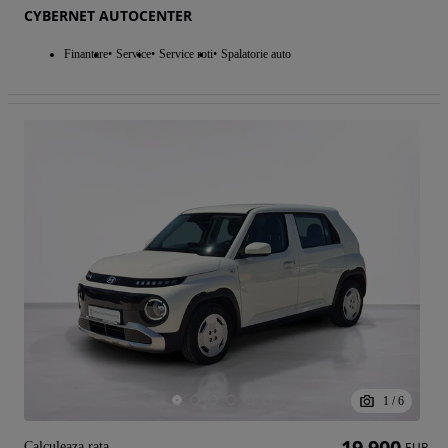
CYBERNET AUTOCENTER
Finantare
Service
Service roti
Spalatorie auto
1
/
6
19 900
Calculeaza rata
EUR