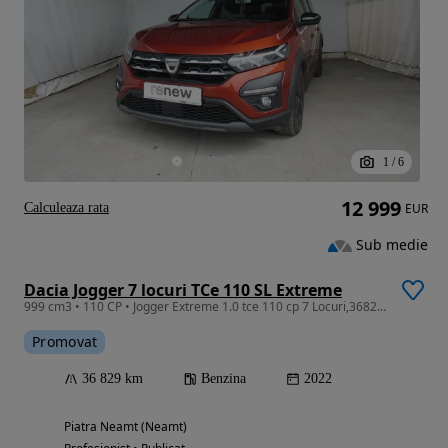
1
/
6
12 999
Calculeaza rata
EUR
Sub medie
Dacia Jogger 7 locuri TCe 110 SL Extreme
999 cm3 • 110 CP • Jogger Extreme 1.0 tce 110 cp 7 Locuri,36827 km,tva deductibil
Promovat
36 829 km
Benzina
2022
Piatra Neamt (Neamt)