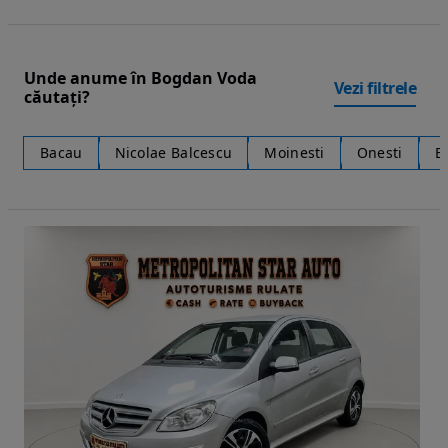
Unde anume în Bogdan Voda
Vezi filtrele
căutați?
Bacau
Nicolae Balcescu
Moinesti
Onesti
B