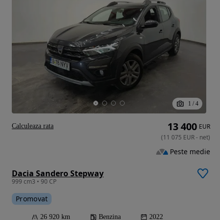
1
/
4
13 400
Calculeaza rata
EUR
(
11 075
EUR
-
net
)
Peste medie
Dacia Sandero Stepway
999 cm3 • 90 CP
Promovat
26 920 km
Benzina
2022