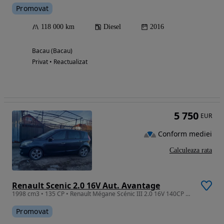
Promovat
118 000 km
Diesel
2016
Bacau (Bacau)
Privat • Reactualizat
5 750
EUR
Conform mediei
Calculeaza rata
Renault Scenic 2.0 16V Aut. Avantage
1998 cm3 • 135 CP • Renault Mégane Scénic III 2.0 16V 140CP AUTOMAT PRIVILEGE -
Promovat