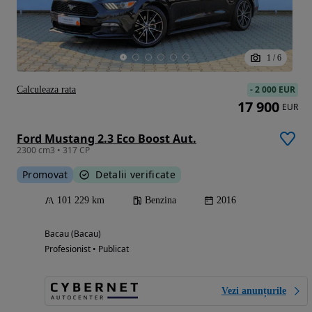
1
/
6
-
2 000 EUR
Calculeaza rata
17 900
EUR
Ford Mustang 2.3 Eco Boost Aut.
2300 cm3 • 317 CP
Promovat
Detalii verificate
101 229 km
Benzina
2016
Bacau (Bacau)
Profesionist • Publicat
Vezi anunțurile