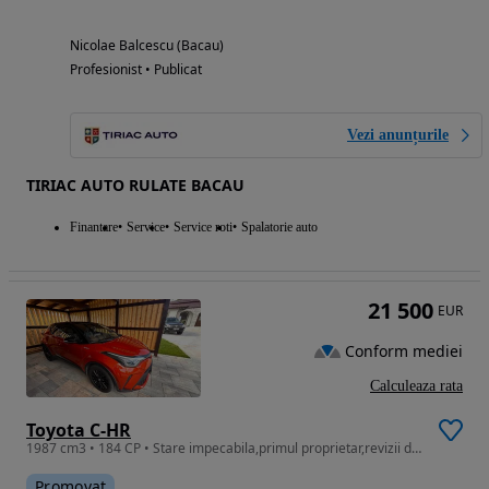
Nicolae Balcescu (Bacau)
Profesionist • Publicat
Vezi anunțurile
TIRIAC AUTO RULATE BACAU
Finantare
Service
Service roti
Spalatorie auto
21 500
EUR
Conform mediei
Calculeaza rata
Toyota C-HR
1987 cm3 • 184 CP • Stare impecabila,primul proprietar,revizii doar la reprezentanta
Promovat