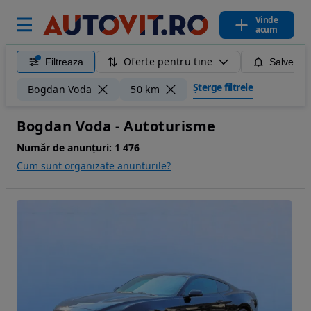
Vinde
acum
Oferte pentru tine
Filtreaza
Salveaza
Șterge filtrele
Bogdan Voda
50 km
Bogdan Voda - Autoturisme
Număr de anunțuri:
1 476
Cum sunt organizate anunturile?