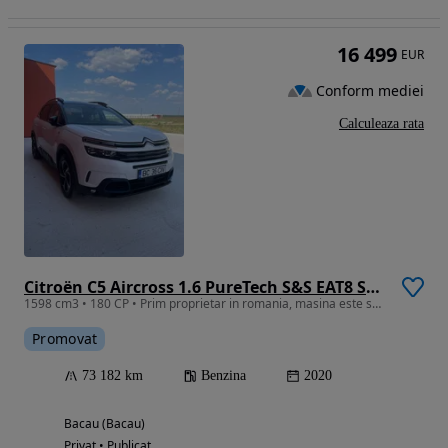
16 499
EUR
Conform mediei
Calculeaza rata
Citroën C5 Aircross 1.6 PureTech S&S EAT8 Shine
1598 cm3 • 180 CP • Prim proprietar in romania, masina este super.
Promovat
73 182 km
Benzina
2020
Bacau (Bacau)
Privat • Publicat