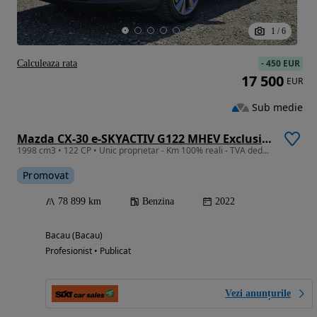
1
/
6
-
450 EUR
Calculeaza rata
17 500
EUR
Sub medie
Mazda CX-30 e-SKYACTIV G122 MHEV Exclusive-line
1998 cm3 • 122 CP • Unic proprietar - Km 100% reali - TVA deductibil
Promovat
78 899 km
Benzina
2022
Bacau (Bacau)
Profesionist • Publicat
Vezi anunțurile