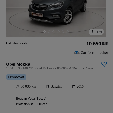
1
/
6
10 650
Calculeaza rata
EUR
Conform mediei
Opel Mokka
1364 cm3 • 140 CP • Opel Mokka X - 80.000KM “Distronic/Lane Assist”
Promovat
80 000 km
Benzina
2016
Bogdan Voda (Bacau)
Profesionist • Publicat