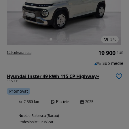
1
/
6
19 900
Calculeaza rata
EUR
Sub medie
Hyundai Inster 49 kWh 115 CP Highway+
115 CP
Promovat
7 560 km
Electric
2025
Nicolae Balcescu (Bacau)
Profesionist • Publicat