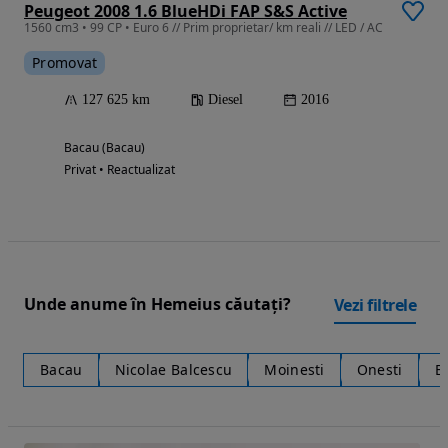
Peugeot 2008 1.6 BlueHDi FAP S&S Active
1560 cm3 • 99 CP • Euro 6 // Prim proprietar/ km reali // LED / AC
Promovat
127 625 km
Diesel
2016
Bacau (Bacau)
Privat • Reactualizat
Unde anume în Hemeius căutați?
Vezi filtrele
Bacau
Nicolae Balcescu
Moinesti
Onesti
B