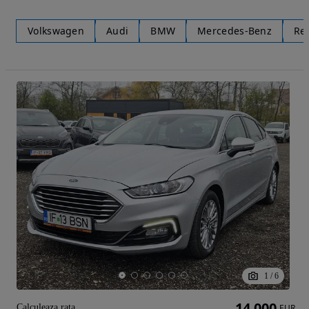
Volkswagen
Audi
BMW
Mercedes-Benz
Re
1
/
6
14 000
Calculeaza rata
EUR