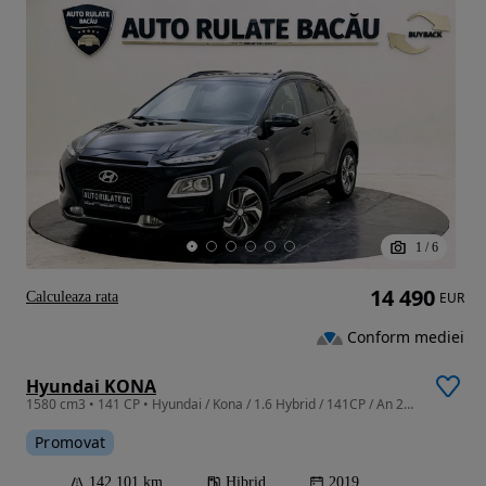
1
/
6
14 490
Calculeaza rata
EUR
Conform mediei
Hyundai KONA
1580 cm3 • 141 CP • Hyundai / Kona / 1.6 Hybrid / 141CP / An 2019 / Euro 6 / Automată
Promovat
142 101 km
Hibrid
2019