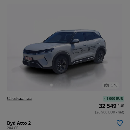
1
/
6
-
1 000 EUR
Calculeaza rata
32 549
EUR
(
26 900
EUR
-
net
)
Byd Atto 2
204 CP