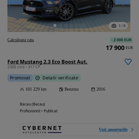
1
/
6
-
2 000 EUR
Calculeaza rata
17 900
EUR
Ford Mustang 2.3 Eco Boost Aut.
2300 cm3 • 317 CP
Promovat
Detalii verificate
101 229 km
Benzina
2016
Bacau (Bacau)
Profesionist • Publicat
Vezi anunțurile