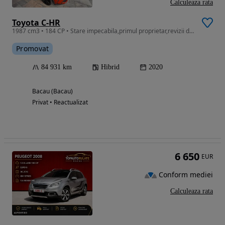
Calculeaza rata
Toyota C-HR
1987 cm3 • 184 CP • Stare impecabila,primul proprietar,revizii doar la reprezentanta
Promovat
84 931 km
Hibrid
2020
Bacau (Bacau)
Privat • Reactualizat
6 650
EUR
Conform mediei
Calculeaza rata