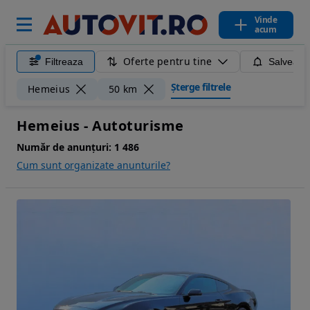
Vinde
acum
Oferte pentru tine
Filtreaza
Salveaza
Șterge filtrele
Hemeius
50 km
Hemeius - Autoturisme
Număr de anunțuri:
1 486
Cum sunt organizate anunturile?