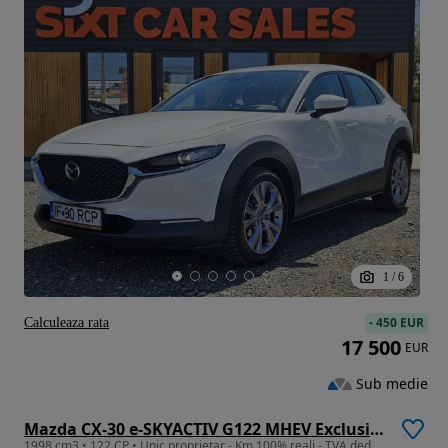
1
/
6
-
450 EUR
Calculeaza rata
17 500
EUR
Sub medie
Mazda CX-30 e-SKYACTIV G122 MHEV Exclusive-line
1998 cm3 • 122 CP • Unic proprietar - Km 100% reali - TVA deductibil