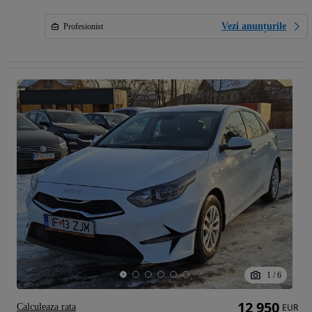
Vezi anunțurile
Profesionist
1
/
6
12 950
Calculeaza rata
EUR