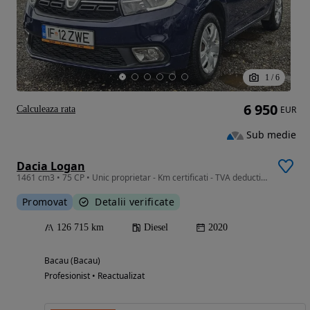
1
/
6
6 950
Calculeaza rata
EUR
Sub medie
Dacia Logan
1461 cm3 • 75 CP • Unic proprietar - Km certificati - TVA deductibil
Promovat
Detalii verificate
126 715 km
Diesel
2020
Bacau (Bacau)
Profesionist • Reactualizat