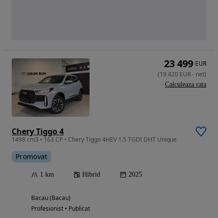
23 499
EUR
(
19 420
EUR
-
net
)
Calculeaza rata
Chery Tiggo 4
1498 cm3 • 163 CP • Chery Tiggo 4HEV 1.5 TGDI DHT Unique
Promovat
1 km
Hibrid
2025
Bacau (Bacau)
Profesionist • Publicat