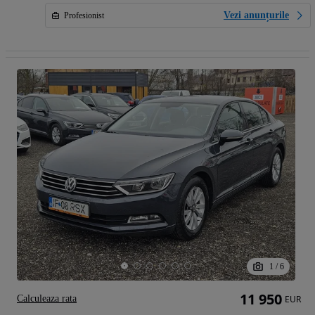
Vezi anunțurile
Profesionist
1
/
6
11 950
Calculeaza rata
EUR