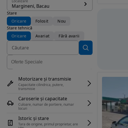
Localizare
Margineni, Bacau
Stare
Oricare
Folosit
Nou
Stare tehnică
Oricare
Avariat
Fără avarii
Motorizare și transmisie
Capacitate cilindrica, putere, 
transmisie
Caroserie și capacitate
Culoare, numar de portiere, numar 
locuri
Istoric și stare
Tara de origine, primul proprietar, are 