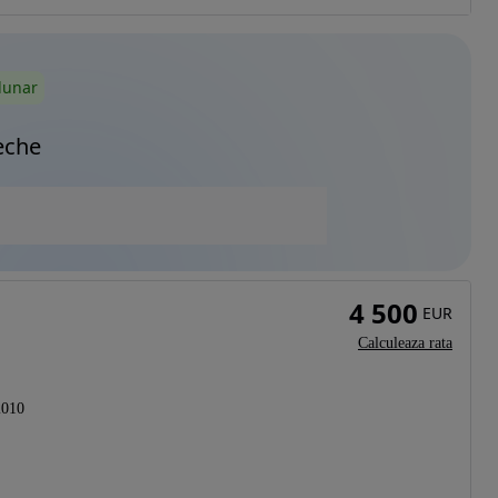
lunar
eche
4 500
EUR
Calculeaza rata
2010