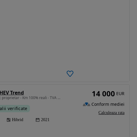
14 000
 HEV Trend
EUR
1999 cm3 • 140 CP • Unic proprietar - Km 100% reali - TVA deductibil
Conform mediei
alii verificate
Calculeaza rata
Hibrid
2021