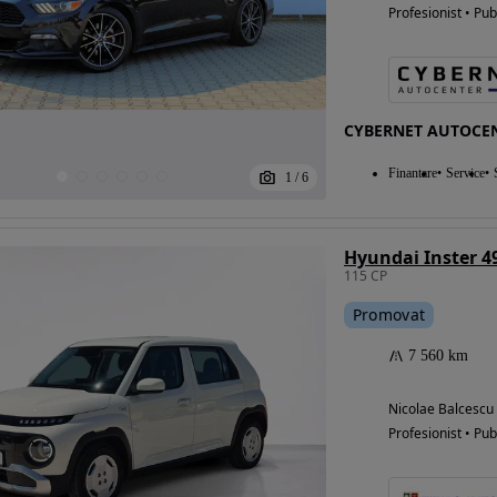
Profesionist • Pub
CYBERNET AUTOCE
Finantare
Service
1
/
6
Hyundai Inster 
115 CP
Promovat
7 560 km
Nicolae Balcescu
Profesionist • Pub