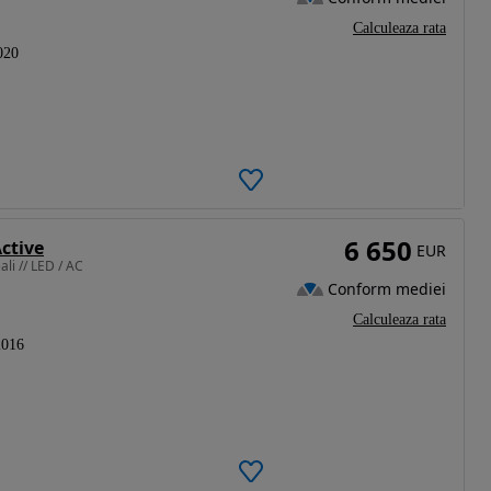
Calculeaza rata
020
6 650
ctive
EUR
li // LED / AC
Conform mediei
Calculeaza rata
2016