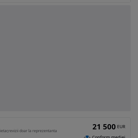
21 500
EUR
etar,revizii doar la reprezentanta
Conform mediei