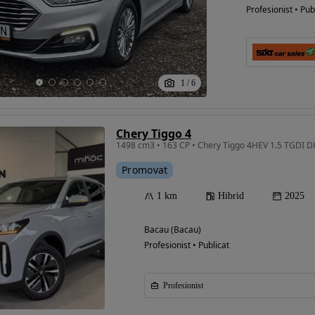
Profesionist • Pub
1
/
6
Chery Tiggo 4
1498 cm3 • 163 CP • Chery Tiggo 4HEV 1.5 TGDI 
Promovat
1 km
Hibrid
2025
Bacau (Bacau)
Profesionist • Publicat
Profesionist