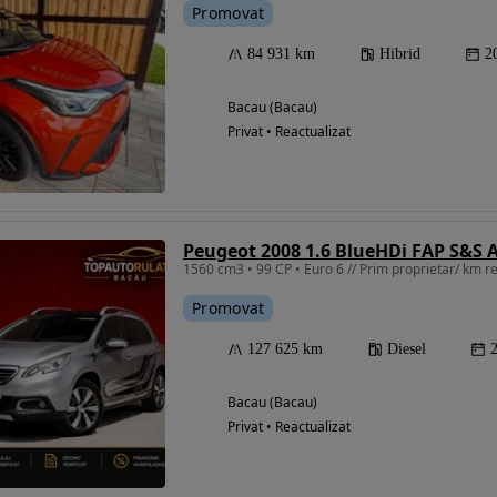
Promovat
84 931 km
Hibrid
2
Bacau (Bacau)
Privat • Reactualizat
Peugeot 2008 1.6 BlueHDi FAP S&S A
1560 cm3 • 99 CP • Euro 6 // Prim proprietar/ km rea
Promovat
127 625 km
Diesel
Bacau (Bacau)
Privat • Reactualizat