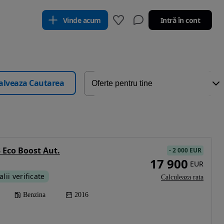
Vinde acum
Intră în cont
alveaza Cautarea
 Eco Boost Aut.
-
2 000 EUR
17 900
EUR
alii verificate
Calculeaza rata
Benzina
2016