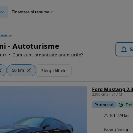
e
Finanțare și resurse
e
Finanțare
e
Instrument de evaluare a mașinii
Raport al istoricului vehiculului
ce
Blog Autovit.ro
oturisme
anțare
i - Autoturisme
lii verificate
S
uri
Cum sunt organizate anunturile?
50 km
Șterge filtrele
Ford Mustang 2.3
2300 cm3 • 317 CP
Promovat
Det
101 229 km
Bacau (Bacau)