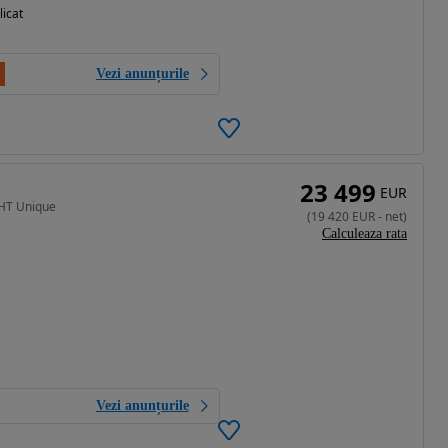
licat
Vezi anunțurile
23 499
EUR
DHT Unique
(
19 420
EUR
-
net
)
Calculeaza rata
Vezi anunțurile