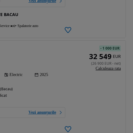
Vezi anunțurile
TE BACAU
Service roti
Spalatorie auto
-
1 000 EUR
32 549
EUR
(
26 900
EUR
-
net
)
Calculeaza rata
Electric
2025
 (Bacau)
licat
Vezi anunțurile