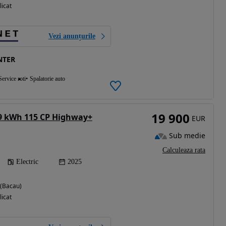
licat
Vezi anunțurile
NTER
Service roti
Spalatorie auto
19 900
49 kWh 115 CP Highway+
EUR
Sub medie
Calculeaza rata
Electric
2025
 (Bacau)
licat