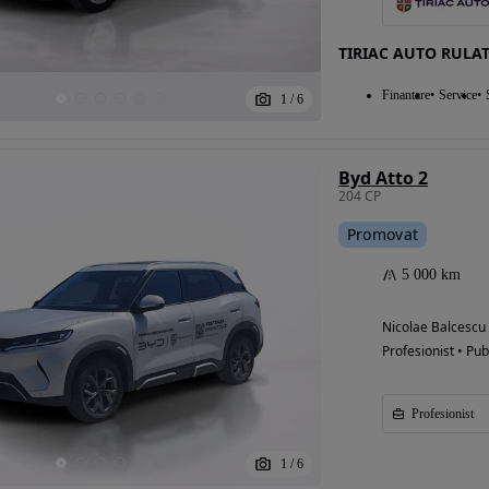
TIRIAC AUTO RULA
Eligibil pentru
Finantare
Service
1
/
6
finantare
Byd Atto 2
204 CP
Promovat
5 000 km
Nicolae Balcescu
Profesionist • Pub
Profesionist
1
/
6