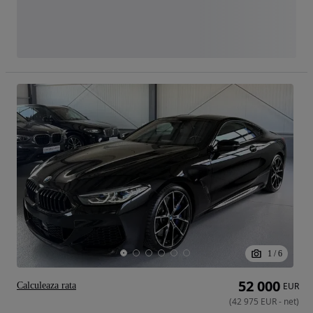
1
/
6
52 000
Calculeaza rata
EUR
(
42 975
EUR
-
net
)