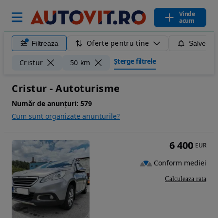
Vinde
acum
Oferte pentru tine
Filtreaza
Salveaza
Șterge filtrele
Cristur
50 km
Cristur - Autoturisme
Număr de anunțuri:
579
Cum sunt organizate anunturile?
6 400
EUR
Conform mediei
Calculeaza rata