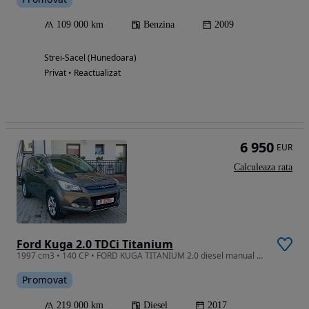
109 000 km
Benzina
2009
Strei-Sacel (Hunedoara)
Privat • Reactualizat
6 950
EUR
Calculeaza rata
Ford Kuga 2.0 TDCi Titanium
1997 cm3 • 140 CP • FORD KUGA TITANIUM 2.0 diesel manual 2017 Euro 6B
Promovat
219 000 km
Diesel
2017