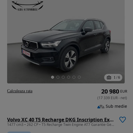
1
/
6
20 980
Calculeaza rata
EUR
(
17 339
EUR
-
net
)
Sub medie
Volvo XC 40 T5 Recharge DKG Inscription Expression
1477 cm3 • 262 CP • T5 Recharge Twin Engine AT7 Garantie Germania