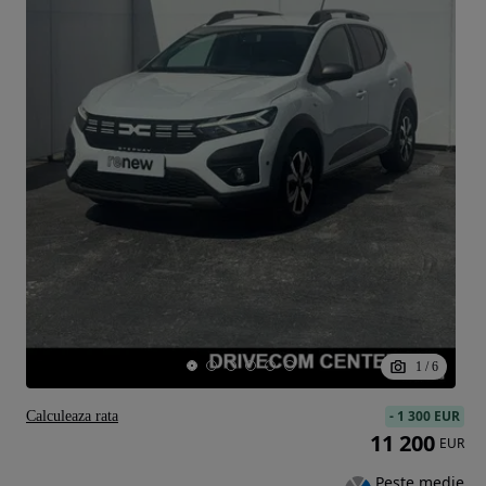
1
/
6
-
1 300 EUR
Calculeaza rata
11 200
EUR
Peste medie