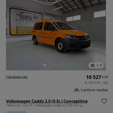
1
/
6
10 527
Calculeaza rata
EUR
(
8 700
EUR
-
net
)
Conform mediei
Volkswagen Caddy 2.0 (5-Si.) Conceptline
1968 cm3 • 102 CP • Volkswagen Caddy 2.0 TDI 102 cp