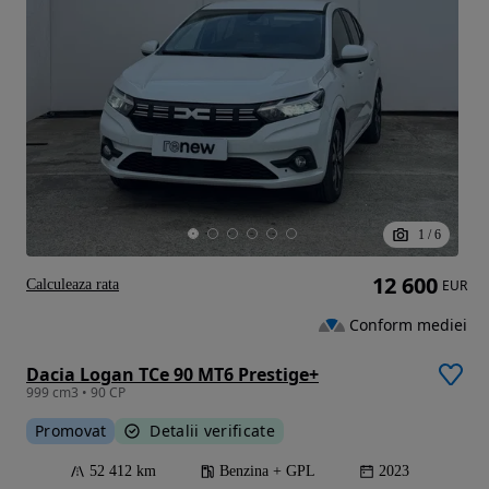
1
/
6
12 600
Calculeaza rata
EUR
Conform mediei
Dacia Logan TCe 90 MT6 Prestige+
999 cm3 • 90 CP
Promovat
Detalii verificate
52 412 km
Benzina + GPL
2023