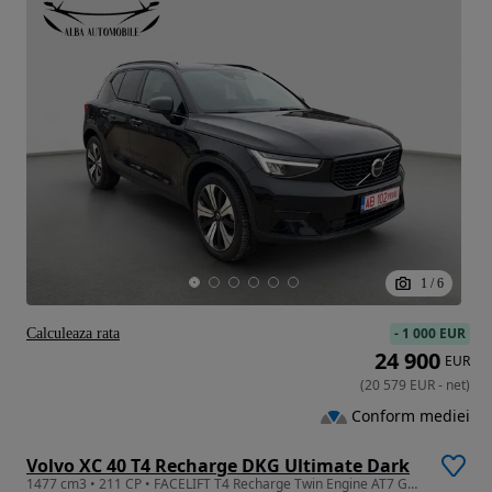
1
/
6
-
1 000 EUR
Calculeaza rata
24 900
EUR
(
20 579
EUR
-
net
)
Conform mediei
Volvo XC 40 T4 Recharge DKG Ultimate Dark
1477 cm3 • 211 CP • FACELIFT T4 Recharge Twin Engine AT7 Germania Garantie