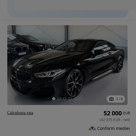
1
/
6
52 000
Calculeaza rata
EUR
(
42 975
EUR
-
net
)
Conform mediei