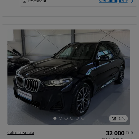
Vezi anunțurile
Profesionist
1
/
6
32 000
Calculeaza rata
EUR