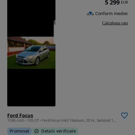
5 299
EUR
Conform mediei
Calculeaza rata
Ford Focus
1596 cm3 • 105 CP • Ford Focus mk3 Titanium, 2014 , benzină 1.6 +gpl cel mai fiabil motor
Promovat
Detalii verificate