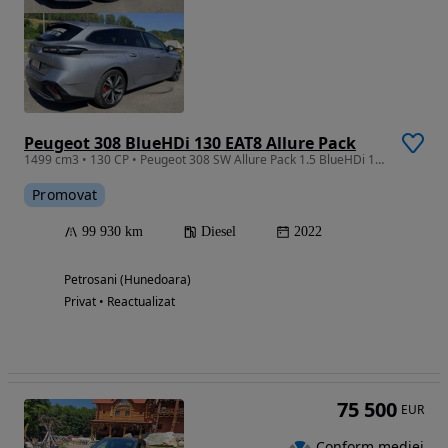
Peugeot 308 BlueHDi 130 EAT8 Allure Pack
1499 cm3 • 130 CP • Peugeot 308 SW Allure Pack 1.5 BlueHDi 130 CP Carte RO Istoric KM
Promovat
99 930 km
Diesel
2022
Petrosani (Hunedoara)
Privat • Reactualizat
75 500
EUR
Conform mediei