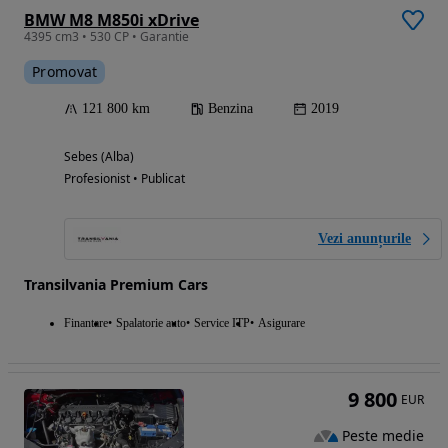
BMW M8 M850i xDrive
4395 cm3 • 530 CP • Garantie
Promovat
121 800 km
Benzina
2019
Sebes (Alba)
Profesionist • Publicat
Vezi anunțurile
Transilvania Premium Cars
Finantare
Spalatorie auto
Service ITP
Asigurare
9 800
EUR
Peste medie