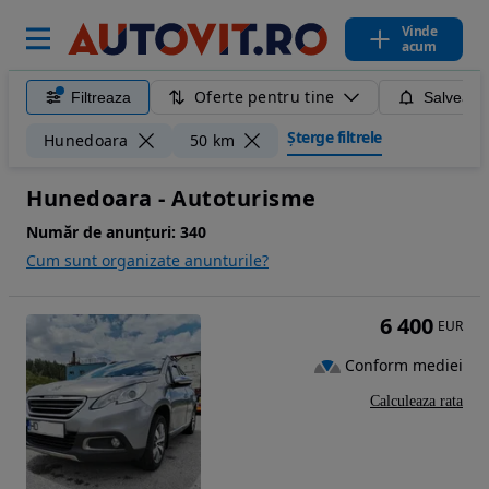
Vinde
acum
Oferte pentru tine
Filtreaza
Salveaza
Șterge filtrele
Hunedoara
50 km
Hunedoara - Autoturisme
Număr de anunțuri:
340
Cum sunt organizate anunturile?
6 400
EUR
Conform mediei
Calculeaza rata