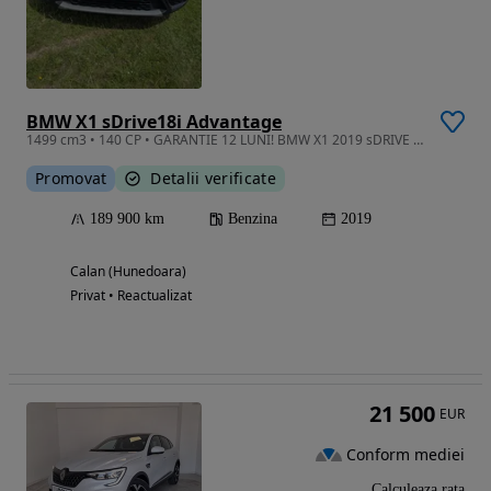
BMW X1 sDrive18i Advantage
1499 cm3 • 140 CP • GARANTIE 12 LUNI! BMW X1 2019 sDRIVE 18I Advantage 1.5L 140HP
Promovat
Detalii verificate
189 900 km
Benzina
2019
Calan (Hunedoara)
Privat • Reactualizat
21 500
EUR
Conform mediei
Calculeaza rata