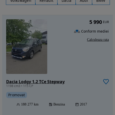
Volkswagen
Renault
Dacia
Audi
BMW
5 990
EUR
Conform mediei
Calculeaza rata
Dacia Lodgy 1.2 TCe Stepway
1198 cm3 • 115 CP
Promovat
188 277 km
Benzina
2017