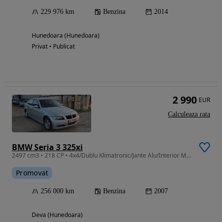
229 976 km
Benzina
2014
Hunedoara (Hunedoara)
Privat • Publicat
2 990
EUR
Calculeaza rata
BMW Seria 3 325xi
2497 cm3 • 218 CP • 4x4/Dublu Klimatronic/Jante Alu/Interior M/6+1 Viteze/Pilot
Promovat
256 000 km
Benzina
2007
Deva (Hunedoara)