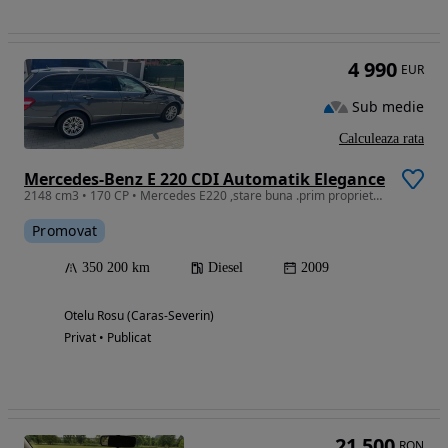
4 990
EUR
Sub medie
Calculeaza rata
Mercedes-Benz E 220 CDI Automatik Elegance
2148 cm3 • 170 CP • Mercedes E220 ,stare buna .prim proprietar in RO
Promovat
350 200 km
Diesel
2009
Otelu Rosu (Caras-Severin)
Privat • Publicat
21 500
RON