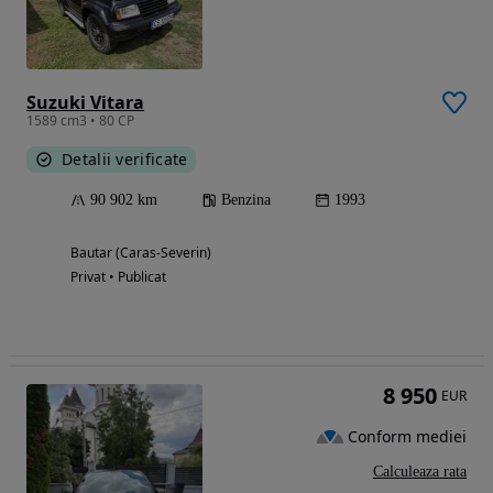
Suzuki Vitara
1589 cm3 • 80 CP
Detalii verificate
90 902 km
Benzina
1993
Bautar (Caras-Severin)
Privat • Publicat
8 950
EUR
Conform mediei
Calculeaza rata