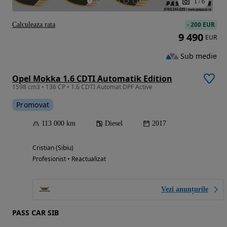
1
/
6
-
200 EUR
Calculeaza rata
9 490
EUR
Sub medie
Opel Mokka 1.6 CDTI Automatik Edition
1598 cm3 • 136 CP • 1.6 CDTI Automat DPF Active
Promovat
113 000 km
Diesel
2017
Cristian (Sibiu)
Profesionist • Reactualizat
Vezi anunțurile
PASS CAR SIB