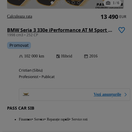
1
/
6
13 490
Calculeaza rata
EUR
BMW Seria 3 330e iPerformance AT M Sport Shadow
1998 cm3 • 252 CP
Promovat
102 000 km
Hibrid
2016
Cristian (Sibiu)
Profesionist • Publicat
Vezi anunțurile
PASS CAR SIB
Finantare
Service
Reparație rapidă
Service roti