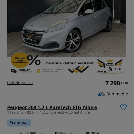
1
/
6
7 290
Calculeaza rata
EUR
Sub medie
Peugeot 208 1.2 L PureTech ETG Allure
1199 cm3 • 82 CP • 1.2 L PureTech Automat Allure
Promovat
23 000 km
Benzina
2016