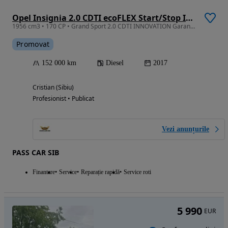
Opel Insignia 2.0 CDTI ecoFLEX Start/Stop Innovation
1956 cm3 • 170 CP • Grand Sport 2.0 CDTI INNOVATION Garantie,Rate
Promovat
152 000 km
Diesel
2017
Cristian (Sibiu)
Profesionist • Publicat
Vezi anunțurile
PASS CAR SIB
Finantare
Service
Reparație rapidă
Service roti
5 990
EUR