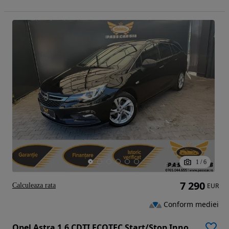
1
/
6
7 290
Calculeaza rata
EUR
Conform mediei
Opel Astra 1.6 CDTI ECOTEC Start/Stop Innovation