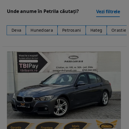
Unde anume în Petrila căutați?
Vezi filtrele
Deva
Hunedoara
Petrosani
Hateg
Orastie