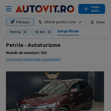
Vinde
acum
Oferte pentru tine
Filtreaza
Salveaza
Șterge filtrele
Petrila
50 km
Petrila - Autoturisme
Număr de anunțuri:
532
Cum sunt organizate anunturile?