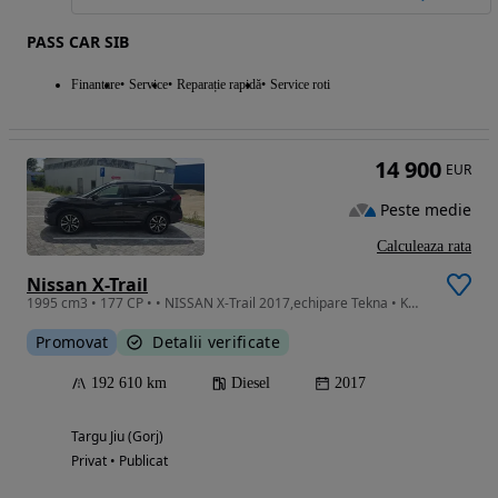
PASS CAR SIB
Finantare
Service
Reparație rapidă
Service roti
14 900
EUR
Peste medie
Calculeaza rata
Nissan X-Trail
1995 cm3 • 177 CP • • NISSAN X-Trail 2017,echipare Tekna • Km:192k km • Motorizare: 2.0D,
Promovat
Detalii verificate
192 610 km
Diesel
2017
Targu Jiu (Gorj)
Privat • Publicat