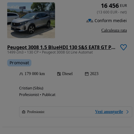
16 456
EUR
(
13 600
EUR
-
net
)
Conform mediei
Calculeaza rata
Peugeot 3008 1.5 BlueHDI 130 S&S EAT8 GT Pack
1499 cm3 • 130 CP • Peugeot 3008 Gt Line Automat
Promovat
179 000 km
Diesel
2023
Cristian (Sibiu)
Profesionist • Publicat
Vezi anunțurile
Profesionist