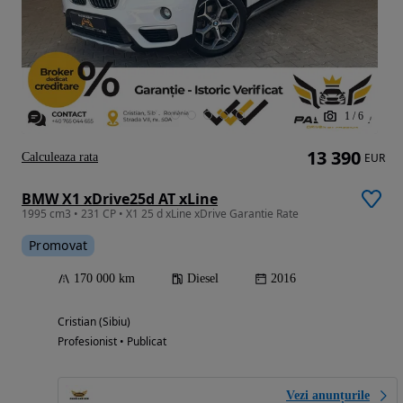
1
/
6
13 390
Calculeaza rata
EUR
BMW X1 xDrive25d AT xLine
1995 cm3 • 231 CP • X1 25 d xLine xDrive Garantie Rate
Promovat
170 000 km
Diesel
2016
Cristian (Sibiu)
Profesionist • Publicat
Vezi anunțurile