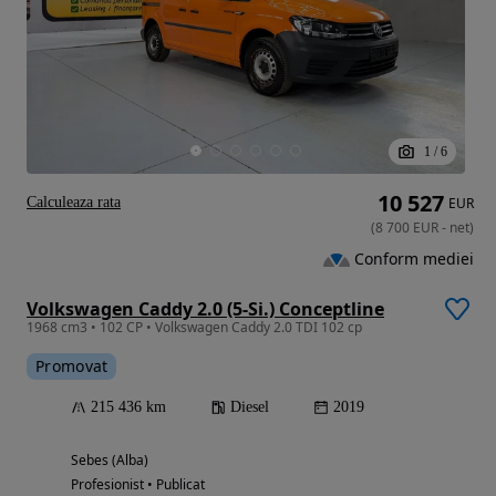
1
/
6
10 527
Calculeaza rata
EUR
(
8 700
EUR
-
net
)
Conform mediei
Volkswagen Caddy 2.0 (5-Si.) Conceptline
1968 cm3 • 102 CP • Volkswagen Caddy 2.0 TDI 102 cp
Promovat
215 436 km
Diesel
2019
Sebes (Alba)
Profesionist • Publicat