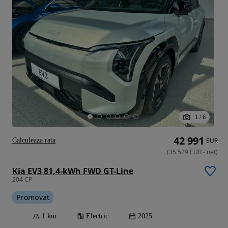
1
/
6
42 991
Calculeaza rata
EUR
(
35 529
EUR
-
net
)
Kia EV3 81,4-kWh FWD GT-Line
204 CP
Promovat
1 km
Electric
2025