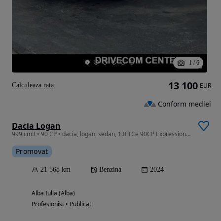
1
/
6
13 100
Calculeaza rata
EUR
Conform mediei
Dacia Logan
999 cm3 • 90 CP • dacia, logan, sedan, 1.0 TCe 90CP Expression MT6
Promovat
21 568 km
Benzina
2024
Alba Iulia (Alba)
Profesionist • Publicat