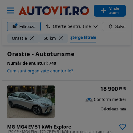
Vinde
acum
Oferte pentru tine
Filtreaza
Salveaza
Șterge filtrele
Orastie
50 km
Orastie - Autoturisme
Număr de anunțuri:
740
Cum sunt organizate anunturile?
18 900
EUR
Conform mediei
Calculeaza rata
MG MG4 EV 51 kWh Explore
170 CP • MG4 Elec. 170 CP EV 51 kWh carlig detasabil camera spate – 2024