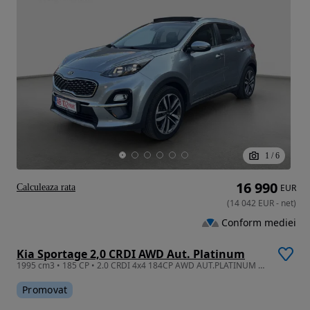
1
/
6
16 990
Calculeaza rata
EUR
(
14 042
EUR
-
net
)
Conform mediei
Kia Sportage 2,0 CRDI AWD Aut. Platinum
1995 cm3 • 185 CP • 2.0 CRDI 4x4 184CP AWD AUT.PLATINUM Garantie Tva Full
Promovat