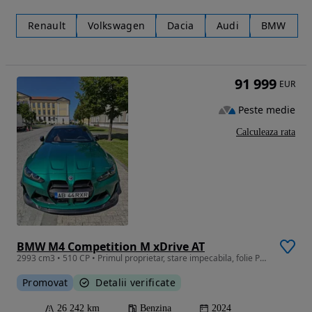
Renault
Volkswagen
Dacia
Audi
BMW
91 999
EUR
Peste medie
Calculeaza rata
BMW M4 Competition M xDrive AT
2993 cm3 • 510 CP • Primul proprietar, stare impecabila, folie PPF premium.
Promovat
Detalii verificate
26 242 km
Benzina
2024