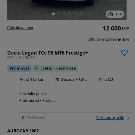
1
/
6
12 600
Calculeaza rata
EUR
Conform mediei
Dacia Logan TCe 90 MT6 Prestige+
999 cm3 • 90 CP
Promovat
Detalii verificate
52 412 km
Benzina + GPL
2023
Alba Iulia (Alba)
Profesionist • Publicat
Vezi anunțurile
Profesionist
AUROCAR 2002