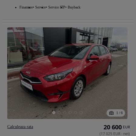
Finantare
Service
Service ITP
Buyback
1
/
6
20 600
Calculeaza rata
EUR
(
17 025
EUR
-
net
)