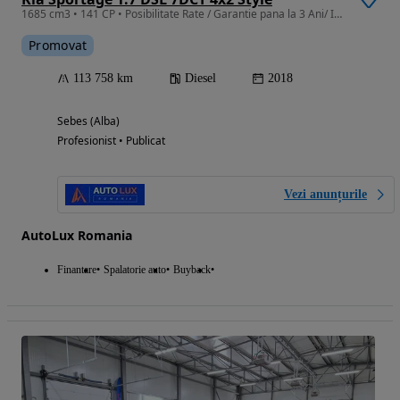
1685 cm3 • 141 CP • Posibilitate Rate / Garantie pana la 3 Ani/ Istoric
Promovat
113 758 km
Diesel
2018
Sebes (Alba)
Profesionist • Publicat
Vezi anunțurile
AutoLux Romania
Finantare
Spalatorie auto
Buyback