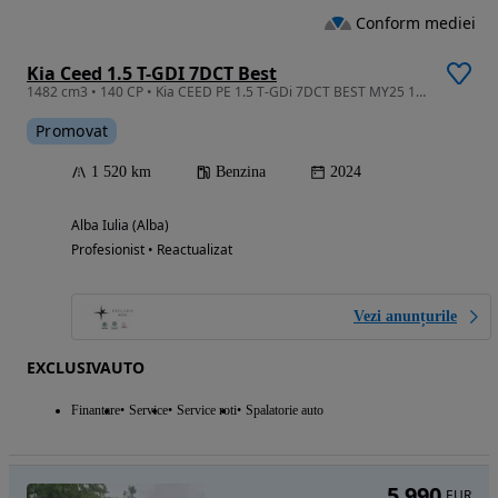
Conform mediei
Kia Ceed 1.5 T-GDI 7DCT Best
1482 cm3 • 140 CP • Kia CEED PE 1.5 T-GDi 7DCT BEST MY25 140 CP New Infra Red
Promovat
1 520 km
Benzina
2024
Alba Iulia (Alba)
Profesionist • Reactualizat
Vezi anunțurile
EXCLUSIVAUTO
Finantare
Service
Service roti
Spalatorie auto
5 990
EUR