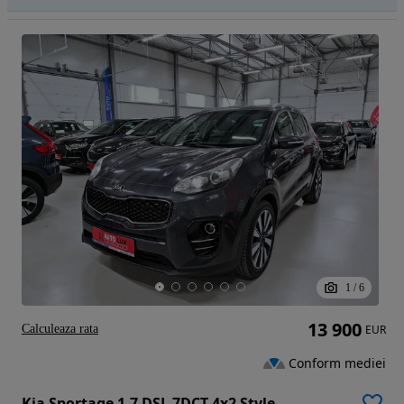
1
/
6
13 900
Calculeaza rata
EUR
Conform mediei
Kia Sportage 1.7 DSL 7DCT 4x2 Style