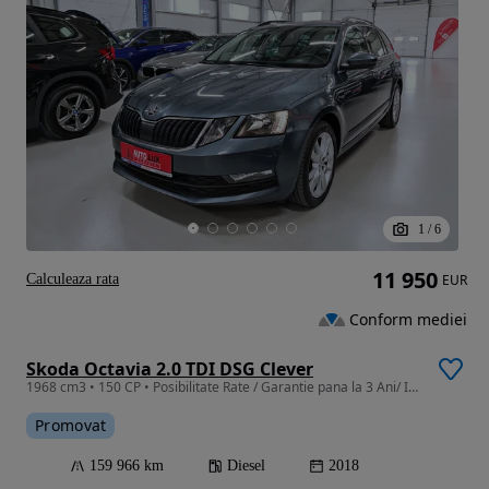
1
/
6
11 950
Calculeaza rata
EUR
Conform mediei
Skoda Octavia 2.0 TDI DSG Clever
1968 cm3 • 150 CP • Posibilitate Rate / Garantie pana la 3 Ani/ Istoric Service
Promovat
159 966 km
Diesel
2018