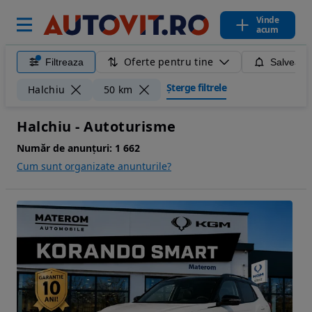
Vinde
acum
Oferte pentru tine
Filtreaza
Salveaza
Șterge filtrele
Halchiu
50 km
Halchiu - Autoturisme
Număr de anunțuri:
1 662
Cum sunt organizate anunturile?