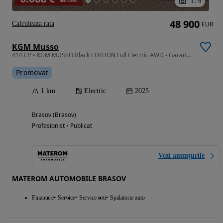
1
/
6
48 900
Calculeaza rata
EUR
KGM Musso
414 CP • KGM MUSSO Black EDITION Full Electric AWD - Garantie Baterie 10 Ani!
Promovat
1 km
Electric
2025
Brasov (Brasov)
Profesionist • Publicat
Vezi anunțurile
MATEROM AUTOMOBILE BRASOV
Finantare
Service
Service roti
Spalatorie auto