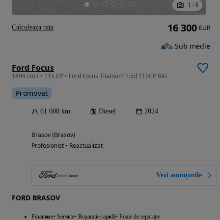
1
/
6
16 300
Calculeaza rata
EUR
Sub medie
Ford Focus
1499 cm3 • 115 CP • Ford Focus Titanium 1.5d 115CP 8AT
Promovat
61 000 km
Diesel
2024
Brasov (Brasov)
Profesionist • Reactualizat
Vezi anunțurile
FORD BRASOV
Finantare
Service
Reparație rapidă
Foaie de reparație