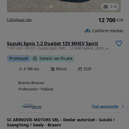
1
/
6
12 700
Calculeaza rata
EUR
Conform mediei
Suzuki Ignis 1.2 Dualjet 12V MHEV Spirit
1197 cm3 • 83 CP • Suzuki Ignis 2WD , 1.2 Mild Hybrid , 2020 , echipare Spirit
Promovat
Detalii verificate
4 506 km
Hibrid
2020
Brasov (Brasov)
Profesionist • Publicat
Vezi anunțurile
SC ARINOVIS MOTORS SRL - Dealar autorizat - Suzuki /
SsangYong / Geely - Brasov