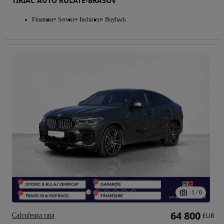
TIRIAC AUTO RULATE-BRASOV
Finantare
Service
Inchirieri
Buyback
1
/
6
64 800
Calculeaza rata
EUR