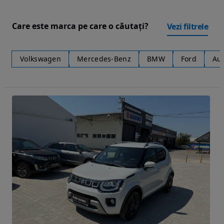
Care este marca pe care o căutați?
Vezi filtrele
Volkswagen
Mercedes-Benz
BMW
Ford
Au