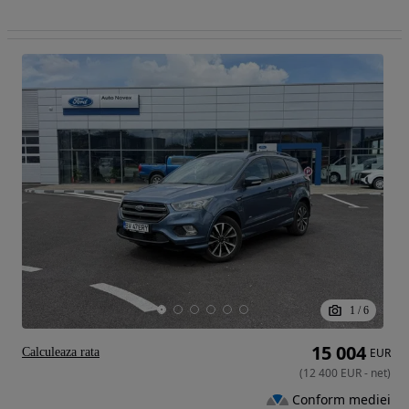
1
/
6
15 004
Calculeaza rata
EUR
(
12 400
EUR
-
net
)
Conform mediei