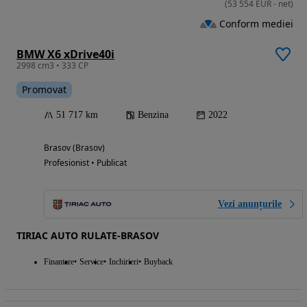
(
53 554
EUR
-
net
)
Conform mediei
BMW X6 xDrive40i
2998 cm3 • 333 CP
Promovat
51 717 km
Benzina
2022
Brasov (Brasov)
Profesionist • Publicat
Vezi anunțurile
TIRIAC AUTO RULATE-BRASOV
Finantare
Service
Inchirieri
Buyback