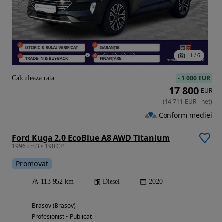
1
/
6
-
1 000 EUR
Calculeaza rata
17 800
EUR
(
14 711
EUR
-
net
)
Conform mediei
Ford Kuga 2.0 EcoBlue A8 AWD Titanium
1996 cm3 • 190 CP
Promovat
113 952 km
Diesel
2020
Brasov (Brasov)
Profesionist • Publicat