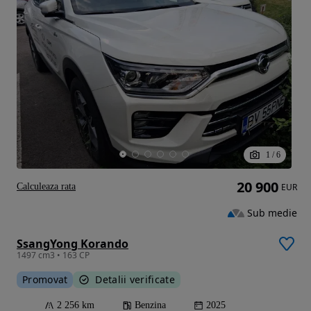
1
/
6
20 900
Calculeaza rata
EUR
Sub medie
SsangYong Korando
1497 cm3 • 163 CP
Promovat
Detalii verificate
2 256 km
Benzina
2025