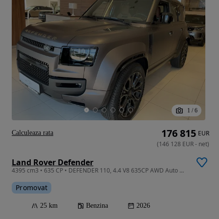
1
/
6
176 815
Calculeaza rata
EUR
(
146 128
EUR
-
net
)
Land Rover Defender
4395 cm3 • 635 CP • DEFENDER 110, 4.4 V8 635CP AWD Auto MHEV, OCTA
Promovat
25 km
Benzina
2026