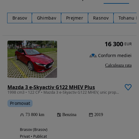
Brasov
Ghimbav
Prejmer
Rasnov
Tohanu 
16 300
EUR
Conform mediei
Calculeaza rata
Mazda 3 e-Skyactiv G122 MHEV Plus
1998 cm3 • 122 CP • Mazda 3 e-Skyactiv G122 MHEV, unic proprietar, înmatriculată în 2020.
Promovat
73 800 km
Benzina
2019
Brasov (Brasov)
Privat • Publicat