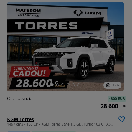
1
/
6
-
300 EUR
Calculeaza rata
28 600
EUR
KGM Torres
1497 cm3 • 163 CP • KGM Torres Style 1.5 GDI Turbo 163 CP A6 - GARANTIE 10Ani !