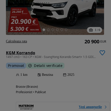
1
/
6
20 900
Calculeaza rata
EUR
KGM Korrando
1497 cm3 • 163 CP • KGM - SsangYong Korando Smart+ 1.5 GDI-Turbo 163 CP Manual 6 Trepte
Promovat
Detalii verificate
1 km
Benzina
2025
Brasov (Brasov)
Profesionist • Publicat
Vezi anunțurile