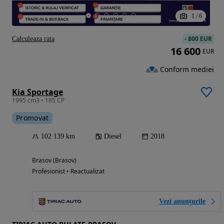
1
/
6
-
800 EUR
Calculeaza rata
16 600
EUR
Conform mediei
Kia Sportage
1995 cm3 • 185 CP
Promovat
102 139 km
Diesel
2018
Brasov (Brasov)
Profesionist • Reactualizat
Vezi anunțurile