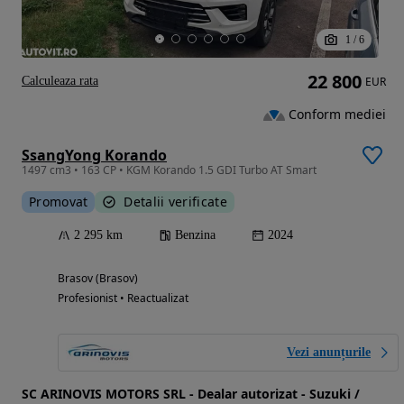
1
/
6
22 800
Calculeaza rata
EUR
Conform mediei
SsangYong Korando
1497 cm3 • 163 CP • KGM Korando 1.5 GDI Turbo AT Smart
Promovat
Detalii verificate
2 295 km
Benzina
2024
Brasov (Brasov)
Profesionist • Reactualizat
Vezi anunțurile
SC ARINOVIS MOTORS SRL - Dealar autorizat - Suzuki /