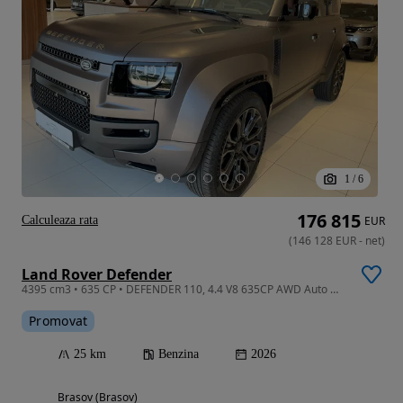
1
/
6
176 815
Calculeaza rata
EUR
(
146 128
EUR
-
net
)
Land Rover Defender
4395 cm3 • 635 CP • DEFENDER 110, 4.4 V8 635CP AWD Auto MHEV, OCTA
Promovat
25 km
Benzina
2026
Brasov (Brasov)