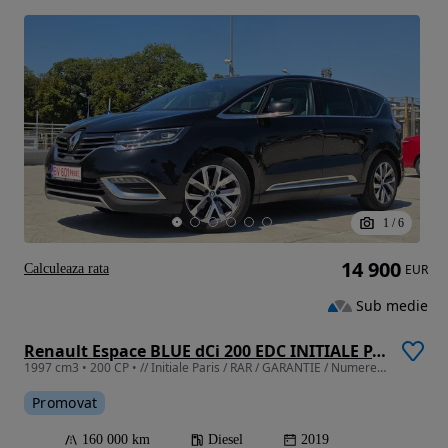
1
/
6
14 900
Calculeaza rata
EUR
Sub medie
Renault Espace BLUE dCi 200 EDC INITIALE PARIS
1997 cm3 • 200 CP • // Initiale Paris / RAR / GARANTIE / Numere provizorii /
Promovat
160 000 km
Diesel
2019