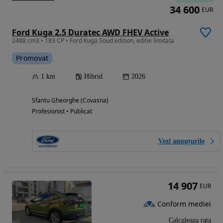
34 600
EUR
Ford Kuga 2.5 Duratec AWD FHEV Active
2488 cm3 • 183 CP • Ford Kuga Soud edition, editie limitata
Promovat
1 km
Hibrid
2026
Sfantu Gheorghe (Covasna)
Profesionist • Publicat
Vezi anunțurile
14 907
EUR
Conform mediei
Calculeaza rata