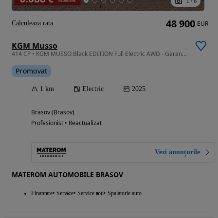
1
/
6
48 900
Calculeaza rata
EUR
KGM Musso
414 CP • KGM MUSSO Black EDITION Full Electric AWD - Garantie Baterie 10 Ani!
Promovat
1 km
Electric
2025
Brasov (Brasov)
Profesionist • Reactualizat
Vezi anunțurile
MATEROM AUTOMOBILE BRASOV
Finantare
Service
Service roti
Spalatorie auto