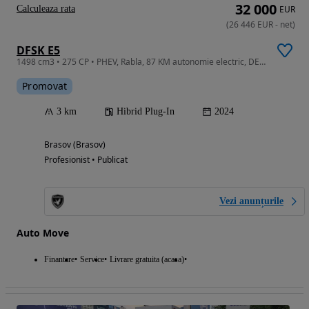
32 000
Calculeaza rata
EUR
(
26 446
EUR
-
net
)
DFSK E5
1498 cm3 • 275 CP • PHEV, Rabla, 87 KM autonomie electric, DE LA 27.436 EUR TVA INCLUS
Promovat
3 km
Hibrid Plug-In
2024
Brasov (Brasov)
Profesionist • Publicat
Vezi anunțurile
Auto Move
Finantare
Service
Livrare gratuita (acasa)