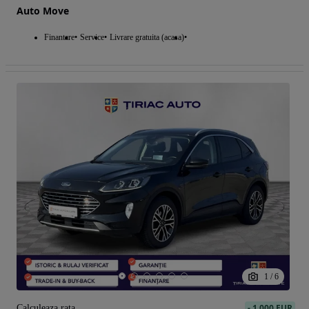
Auto Move
Finantare
Service
Livrare gratuita (acasa)
1
/
6
-
1 000 EUR
Calculeaza rata