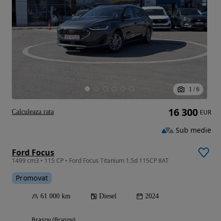
1
/
6
16 300
Calculeaza rata
EUR
Sub medie
Ford Focus
1499 cm3 • 115 CP • Ford Focus Titanium 1.5d 115CP 8AT
Promovat
61 000 km
Diesel
2024
Brasov (Brasov)