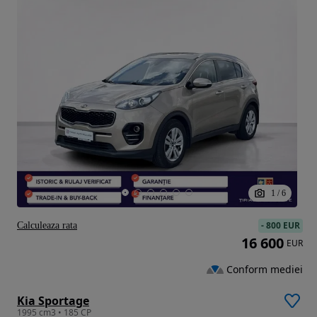
1
/
6
-
800 EUR
Calculeaza rata
16 600
EUR
Conform mediei
Kia Sportage
1995 cm3 • 185 CP