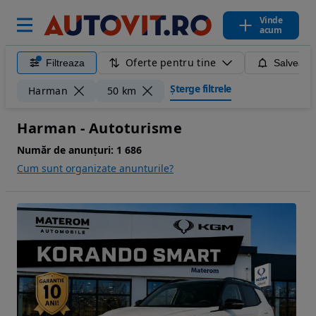
Vinde
acum
Oferte pentru tine
Filtreaza
Salveaza
Șterge filtrele
Harman
50 km
Harman - Autoturisme
Număr de anunțuri:
1 686
Cum sunt organizate anunturile?