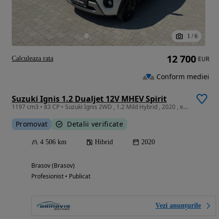
1
/
6
12 700
Calculeaza rata
EUR
Conform mediei
Suzuki Ignis 1.2 Dualjet 12V MHEV Spirit
1197 cm3 • 83 CP • Suzuki Ignis 2WD , 1.2 Mild Hybrid , 2020 , echipare Spirit
Promovat
Detalii verificate
4 506 km
Hibrid
2020
Brasov (Brasov)
Profesionist • Publicat
Vezi anunțurile