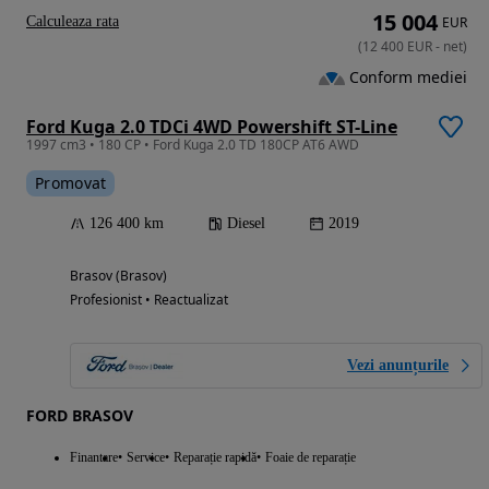
15 004
Calculeaza rata
EUR
(
12 400
EUR
-
net
)
Conform mediei
Ford Kuga 2.0 TDCi 4WD Powershift ST-Line
1997 cm3 • 180 CP • Ford Kuga 2.0 TD 180CP AT6 AWD
Promovat
126 400 km
Diesel
2019
Brasov (Brasov)
Profesionist • Reactualizat
Vezi anunțurile
FORD BRASOV
Finantare
Service
Reparație rapidă
Foaie de reparație