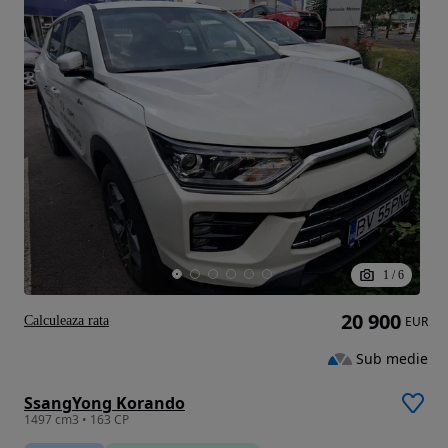
1
/
6
20 900
Calculeaza rata
EUR
Sub medie
SsangYong Korando
1497 cm3 • 163 CP