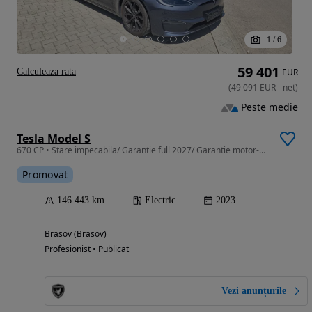
1
/
6
59 401
Calculeaza rata
EUR
(
49 091
EUR
-
net
)
Peste medie
Tesla Model S
670 CP • Stare impecabila/ Garantie full 2027/ Garantie motor-baterie 2031
Promovat
146 443 km
Electric
2023
Brasov (Brasov)
Profesionist • Publicat
Vezi anunțurile