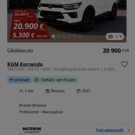
1
/
6
20 900
Calculeaza rata
EUR
KGM Korrando
1497 cm3 • 163 CP • KGM - SsangYong Korando Smart+ 1.5 GDI-Turbo 163 CP Manual 6 Trepte
Promovat
Detalii verificate
1 km
Benzina
2025
Brasov (Brasov)
Profesionist • Reactualizat
Vezi anunțurile