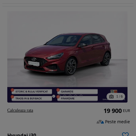
1
/
6
19 900
Calculeaza rata
EUR
Peste medie
Hyundai i30