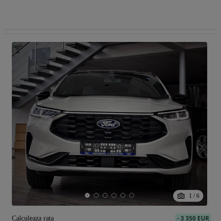
1
/
6
-
3 350 EUR
Calculeaza rata