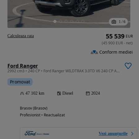
1
/
6
55 539
Calculeaza rata
EUR
(
45 900
EUR
-
net
)
Conform mediei
Ford Ranger
2992 cm3 • 240 CP • Ford Ranger WILDTRAK 3.0TD V6 240 CP A10 4WD
Promovat
47 102 km
Diesel
2024
Brasov (Brasov)
Profesionist • Reactualizat
Vezi anunțurile