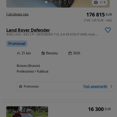
1
/
6
176 815
Calculeaza rata
EUR
(
146 128
EUR
-
net
)
Land Rover Defender
4395 cm3 • 635 CP • DEFENDER 110, 4.4 V8 635CP AWD Auto MHEV, OCTA
Promovat
25 km
Benzina
2026
Brasov (Brasov)
Profesionist • Publicat
Vezi anunțurile
Profesionist
16 300
EUR