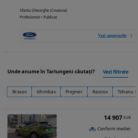
Sfantu Gheorghe (Covasna)
Profesionist • Publicat
Vezi anunțurile
Unde anume în Tarlungeni căutați?
Vezi filtrele
Brasov
Ghimbav
Prejmer
Rasnov
Tohanu 
14 907
EUR
Conform mediei