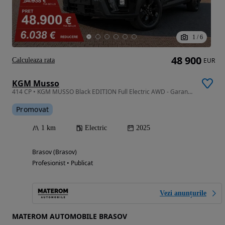
1
/
6
48 900
Calculeaza rata
EUR
KGM Musso
414 CP • KGM MUSSO Black EDITION Full Electric AWD - Garantie Baterie 10 Ani!
Promovat
1 km
Electric
2025
Brasov (Brasov)
Profesionist • Publicat
Vezi anunțurile
MATEROM AUTOMOBILE BRASOV