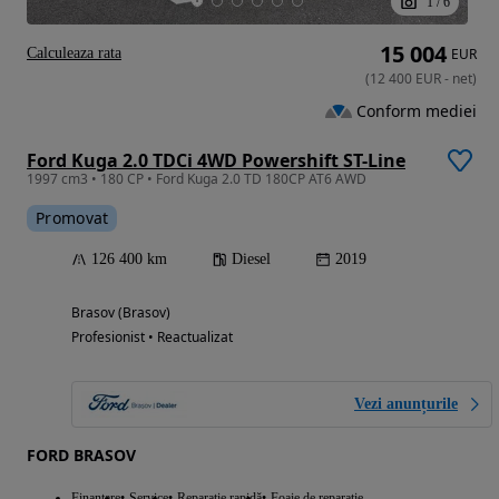
1
/
6
15 004
Calculeaza rata
EUR
(
12 400
EUR
-
net
)
Conform mediei
Ford Kuga 2.0 TDCi 4WD Powershift ST-Line
1997 cm3 • 180 CP • Ford Kuga 2.0 TD 180CP AT6 AWD
Promovat
126 400 km
Diesel
2019
Brasov (Brasov)
Profesionist • Reactualizat
Vezi anunțurile
FORD BRASOV
Finantare
Service
Reparație rapidă
Foaie de reparație