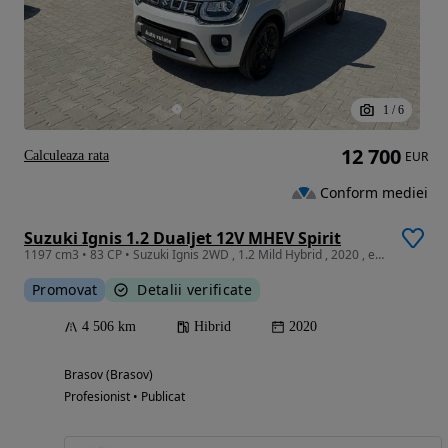
1
/
6
12 700
Calculeaza rata
EUR
Conform mediei
Suzuki Ignis 1.2 Dualjet 12V MHEV Spirit
1197 cm3 • 83 CP • Suzuki Ignis 2WD , 1.2 Mild Hybrid , 2020 , echipare Spirit
Promovat
Detalii verificate
4 506 km
Hibrid
2020
Brasov (Brasov)
Profesionist • Publicat