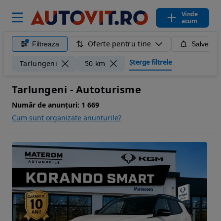
Vinde
acum
Oferte pentru tine
Filtreaza
Salveaza
Șterge filtrele
Tarlungeni
50 km
Tarlungeni - Autoturisme
Număr de anunțuri:
1 669
Cum sunt organizate anunturile?