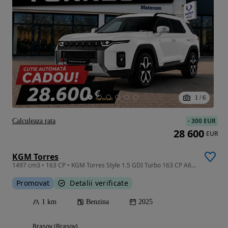
1
/
6
-
300 EUR
Calculeaza rata
28 600
EUR
KGM Torres
1497 cm3 • 163 CP • KGM Torres Style 1.5 GDI Turbo 163 CP A6 - GARANTIE 10Ani !
Promovat
Detalii verificate
1 km
Benzina
2025
Brasov (Brasov)