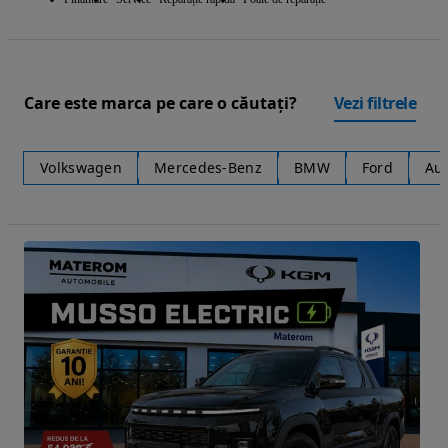
Care este marca pe care o căutați?
Vezi filtrele
Volkswagen
Mercedes-Benz
BMW
Ford
Au