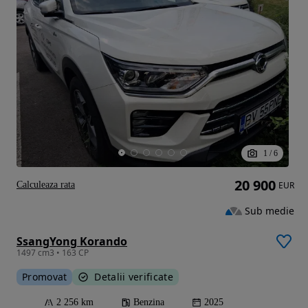
1
/
6
20 900
Calculeaza rata
EUR
Sub medie
SsangYong Korando
1497 cm3 • 163 CP
Promovat
Detalii verificate
2 256 km
Benzina
2025