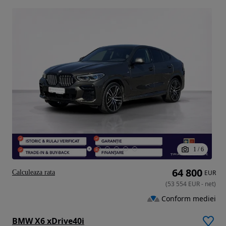
1
/
6
64 800
Calculeaza rata
EUR
(
53 554
EUR
-
net
)
Conform mediei
BMW X6 xDrive40i