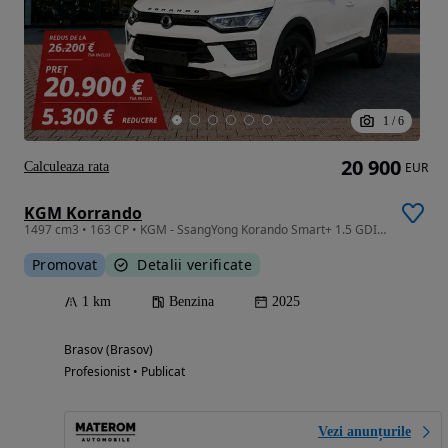
1
/
6
20 900
Calculeaza rata
EUR
KGM Korrando
1497 cm3 • 163 CP • KGM - SsangYong Korando Smart+ 1.5 GDI-Turbo 163 CP Manual 6 Trepte
Promovat
Detalii verificate
1 km
Benzina
2025
Brasov (Brasov)
Profesionist • Publicat
Vezi anunțurile