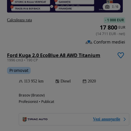
1
/
6
-
1 000 EUR
Calculeaza rata
17 800
EUR
(
14 711
EUR
-
net
)
Conform mediei
Ford Kuga 2.0 EcoBlue A8 AWD Titanium
1996 cm3 • 190 CP
Promovat
113 952 km
Diesel
2020
Brasov (Brasov)
Profesionist • Publicat
Vezi anunțurile