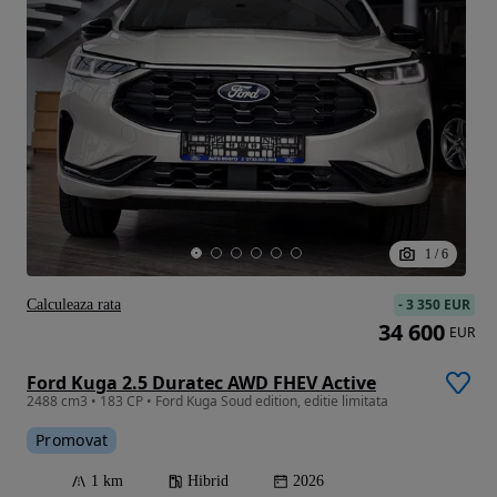
1
/
6
-
3 350 EUR
Calculeaza rata
34 600
EUR
Ford Kuga 2.5 Duratec AWD FHEV Active
2488 cm3 • 183 CP • Ford Kuga Soud edition, editie limitata
Promovat
1 km
Hibrid
2026