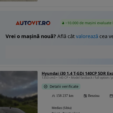
~10.000 de mașini evaluate 
Vrei o mașină nouă?
Află cât
valorează
cea v
Hyundai i30 1.4 T-GDi 140CP 5DR Ex
1353 cm3 • 140 CP • Model fastback / full option / p
Detalii verificate
158 237 km
Benzina
Medias (Sibiu)