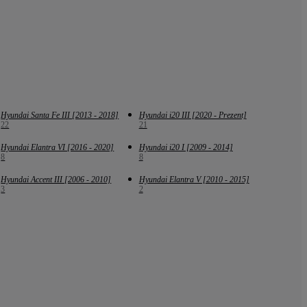
Hyundai Santa Fe III [2013 - 2018]
Hyundai i20 III [2020 - Prezent]
22
21
Hyundai Elantra VI [2016 - 2020]
Hyundai i20 I [2009 - 2014]
8
8
Hyundai Accent III [2006 - 2010]
Hyundai Elantra V [2010 - 2015]
3
2