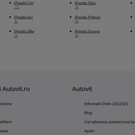
Hyundai Cluj
Hyundai Timis
111
58
Hyundai Iasi
Hyundai Prahova
32
30
Hyundai Alba
Hyundai Suceava
22
18
i Autovit.ro
Autovit
turisme
Informatii Ordin 225/2023
Blog
tilitare
Cat valoreaza autoturismul ta
oane
Ajutor