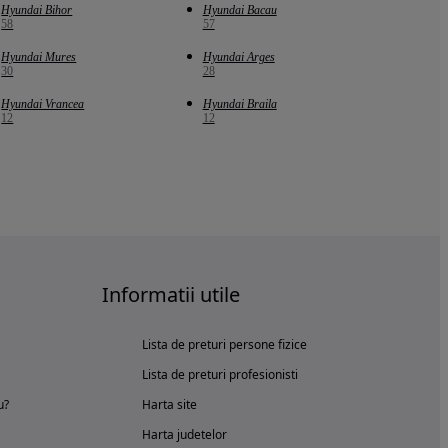
Hyundai Bihor
Hyundai Bacau
58
57
Hyundai Mures
Hyundai Arges
30
28
Hyundai Vrancea
Hyundai Braila
12
12
Informatii utile
Lista de preturi persone fizice
Lista de preturi profesionisti
u?
Harta site
Harta judetelor