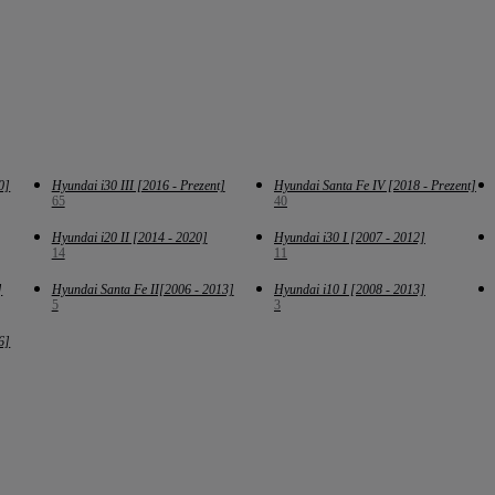
0]
Hyundai i30 III [2016 - Prezent]
Hyundai Santa Fe IV [2018 - Prezent]
65
40
Hyundai i20 II [2014 - 2020]
Hyundai i30 I [2007 - 2012]
14
11
]
Hyundai Santa Fe II[2006 - 2013]
Hyundai i10 I [2008 - 2013]
5
3
6]