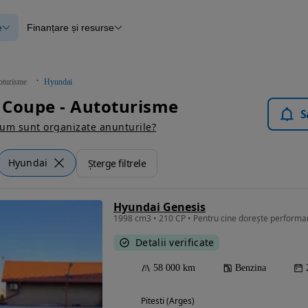
e
Finanțare și resurse
e
Finanțare
e
Instrument de evaluare a mașinii
Raport al istoricului vehiculului
ce
Blog Autovit.ro
oturisme
Hyundai
anțare
 Coupe - Autoturisme
lii verificate
S
um sunt organizate anunturile?
Hyundai
Șterge filtrele
Hyundai Genesis
Detalii verificate
58 000 km
Benzina
Pitesti (Arges)