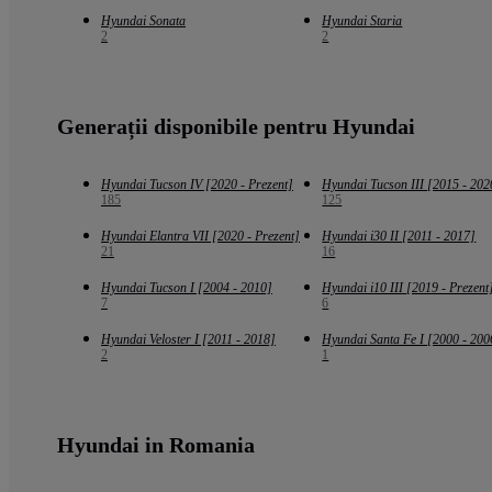
Hyundai Sonata
Hyundai Staria
2
2
Generații disponibile pentru Hyundai
Hyundai Tucson IV [2020 - Prezent]
Hyundai Tucson III [2015 - 202
185
125
Hyundai Elantra VII [2020 - Prezent]
Hyundai i30 II [2011 - 2017]
21
16
Hyundai Tucson I [2004 - 2010]
Hyundai i10 III [2019 - Prezent
7
6
Hyundai Veloster I [2011 - 2018]
Hyundai Santa Fe I [2000 - 200
2
1
Hyundai in Romania