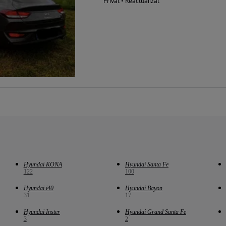
Privat • Reactualizat
Hyundai KONA
Hyundai Santa Fe
122
100
Hyundai i40
Hyundai Bayon
31
17
Hyundai Inster
Hyundai Grand Santa Fe
3
2