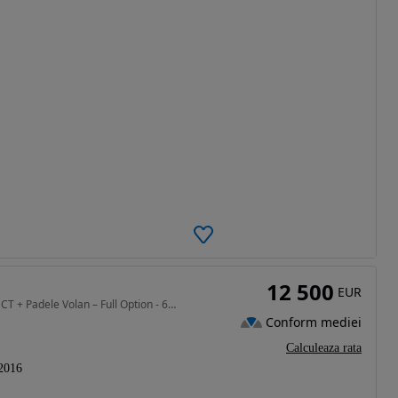
12 500
EUR
1591 cm3 • 186 CP • 1.6 Turbo 186cp – Automată DCT + Padele Volan – Full Option - 65000km
Conform mediei
Calculeaza rata
2016