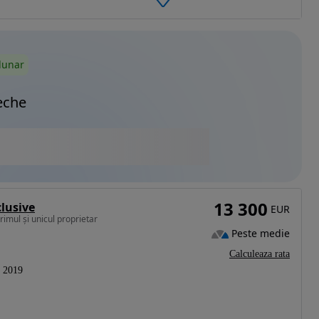
lunar
eche
13 300
clusive
EUR
rimul și unicul proprietar
Peste medie
Calculeaza rata
2019