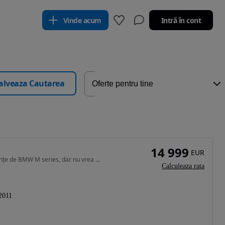
Vinde acum
Intră în cont
alveaza Cautarea
14 999
EUR
1998 cm3 • 210 CP • Pentru cine dorește performanțe de BMW M series, dar nu vrea BMW
Calculeaza rata
2011