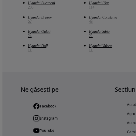
Hyundai Bucuresti
Hyundai Ilfov
285
114
Hyundai Brasov
Hyundai Constanta
57
43
Hyundai Galati
Hyundai Sibiu
24
22
Hyundai Dolj
Hyundai Valcea
11
11
Ne găsești pe
Sectiun
Auto
Facebook
Agro
Instagram
Autou
YouTube
Cami