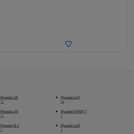
Hyundai i20
Hyundai ix35
71
64
Hyundai i10
Hyundai IONIQ 5
13
7
Hyundai H-1
Hyundai ix20
2
2