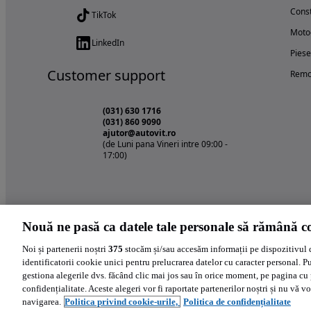
Const
TikTok
Motoc
LinkedIn
Piese
Customer support
Remo
(031) 630 1716
(031) 860 9090
ajutor@autovit.ro
(de Luni pana Vineri intre 09:00 -
17:00)
Nouă ne pasă ca datele tale personale să rămână co
Noi și partenerii noștri
375
stocăm și/sau accesăm informații pe dispozitivul 
identificatorii cookie unici pentru prelucrarea datelor cu caracter personal. P
gestiona alegerile dvs. făcând clic mai jos sau în orice moment, pe pagina cu 
confidențialitate. Aceste alegeri vor fi raportate partenerilor noștri și nu vă vo
navigarea.
Politica privind cookie-urile,
Politica de confidențialitate