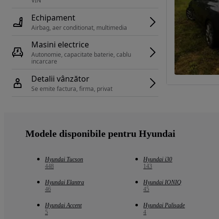
VIN 
Echipament
Airbag, aer conditionat, multimedia
Masini electrice
Autonomie, capacitate baterie, cablu 
incarcare 
Detalii vânzător
Se emite factura, firma, privat
Modele disponibile pentru Hyundai
Hyundai Tucson
Hyundai i30
448
143
Hyundai Elantra
Hyundai IONIQ
46
45
Hyundai Accent
Hyundai Palisade
5
4