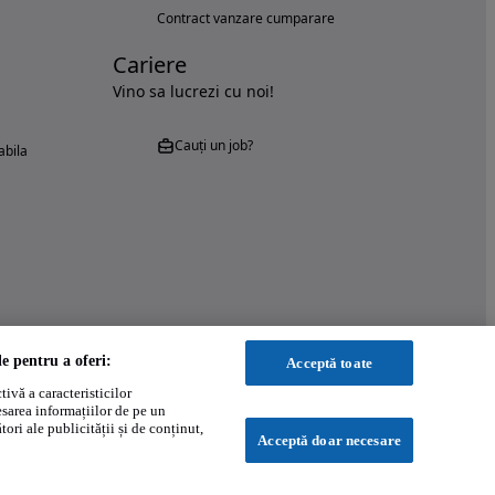
Contract vanzare cumparare
Cariere
Vino sa lucrezi cu noi!
Cauți un job?
abila
le pentru a oferi:
Acceptă toate
ivă a caracteristicilor
esarea informațiilor de pe un
ori ale publicității și de conținut,
Acceptă doar necesare