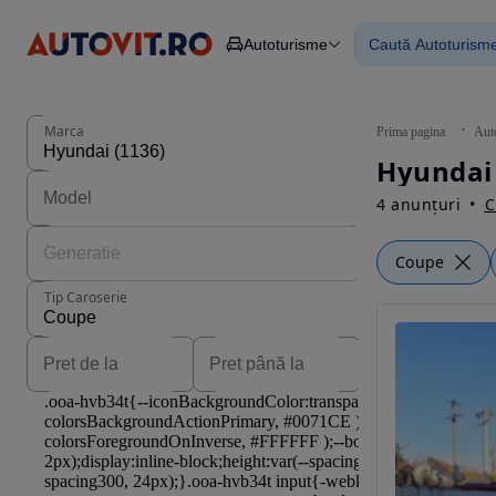
Autoturisme
Caută Autoturism
Autoturisme
Piese
Toate mașinil
Camioane
Mașinile rulat
Constructii
Mașini noi
Agro
Mașini electri
Marca
Prima pagina
Aut
Autoutilitare
Mașini cu fin
Hyundai
Motociclete
Mașini cu deta
Remorci
4 anunțuri
C
Coupe
Tip Caroserie