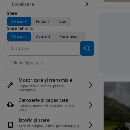
Localizare
Stare
Oricare
Folosit
Nou
Stare tehnică
Oricare
Avariat
Fără avarii
Motorizare și transmisie
Capacitate cilindrica, putere, 
transmisie
Caroserie și capacitate
Culoare, numar de portiere, numar 
locuri
Istoric și stare
Tara de origine, primul proprietar, are 