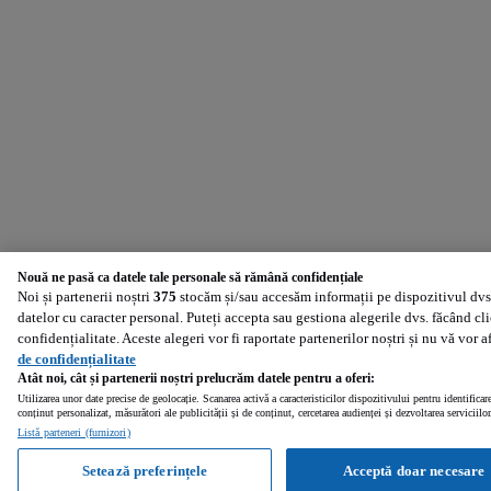
Nouă ne pasă ca datele tale personale să rămână confidențiale
Noi și partenerii noștri
375
stocăm și/sau accesăm informații pe dispozitivul dvs.
datelor cu caracter personal. Puteți accepta sau gestiona alegerile dvs. făcând cl
confidențialitate. Aceste alegeri vor fi raportate partenerilor noștri și nu vă vor 
de confidențialitate
Atât noi, cât și partenerii noștri prelucrăm datele pentru a oferi:
Utilizarea unor date precise de geolocație. Scanarea activă a caracteristicilor dispozitivului pentru identificar
conținut personalizat, măsurători ale publicității și de conținut, cercetarea audienței și dezvoltarea serviciilor
Listă parteneri (furnizori)
Setează preferințele
Acceptă doar necesare