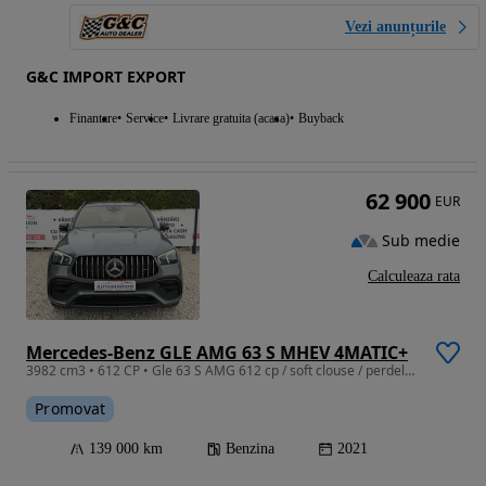
Vezi anunțurile
G&C IMPORT EXPORT
Finantare
Service
Livrare gratuita (acasa)
Buyback
62 900
EUR
Sub medie
Calculeaza rata
Mercedes-Benz GLE AMG 63 S MHEV 4MATIC+
3982 cm3 • 612 CP • Gle 63 S AMG 612 cp / soft clouse / perdelute / ventilatie
Promovat
139 000 km
Benzina
2021