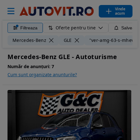
Vinde
acum
Oferte pentru tine
Filtreaza
Salveaza
Mercedes-Benz
GLE
"ver-amg-63-s-mhev-4m
Mercedes-Benz GLE - Autoturisme
Număr de anunțuri:
7
Cum sunt organizate anunturile?