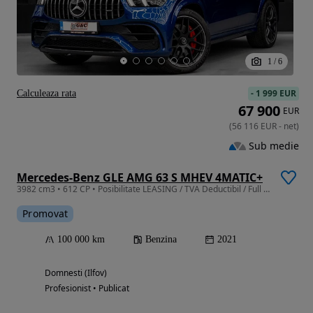
1
/
6
-
1 999 EUR
Calculeaza rata
67 900
EUR
(
56 116
EUR
-
net
)
Sub medie
Mercedes-Benz GLE AMG 63 S MHEV 4MATIC+
3982 cm3 • 612 CP • Posibilitate LEASING / TVA Deductibil / Full Istoric MB
Promovat
100 000 km
Benzina
2021
Domnesti (Ilfov)
Profesionist • Publicat