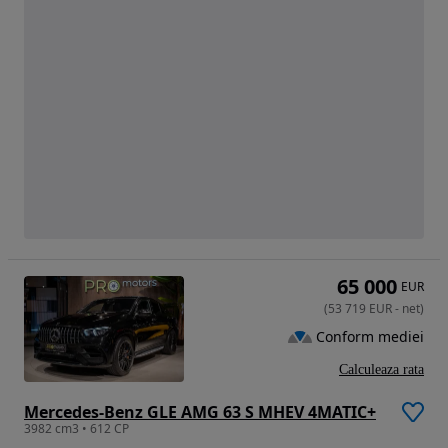
65 000
EUR
(
53 719
EUR
-
net
)
Conform mediei
Calculeaza rata
Mercedes-Benz GLE AMG 63 S MHEV 4MATIC+
3982 cm3 • 612 CP