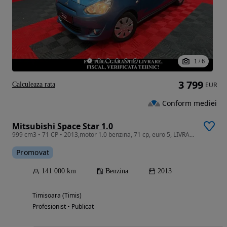
1
/
6
3 799
Calculeaza rata
EUR
Conform mediei
Mitsubishi Space Star 1.0
999 cm3 • 71 CP • 2013,motor 1.0 benzina, 71 cp, euro 5, LIVRARE GRATUITA, GARANTIE
Promovat
141 000 km
Benzina
2013
Timisoara (Timis)
Profesionist • Publicat