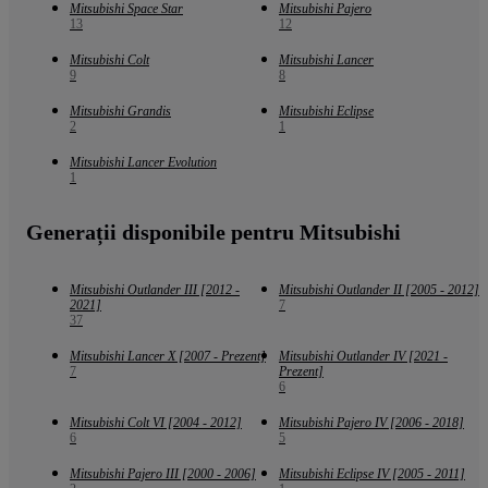
Mitsubishi Space Star
Mitsubishi Pajero
13
12
Mitsubishi Colt
Mitsubishi Lancer
9
8
Mitsubishi Grandis
Mitsubishi Eclipse
2
1
Mitsubishi Lancer Evolution
1
Generații disponibile pentru Mitsubishi
Mitsubishi Outlander III [2012 -
Mitsubishi Outlander II [2005 - 2012]
2021]
7
37
Mitsubishi Lancer X [2007 - Prezent]
Mitsubishi Outlander IV [2021 -
7
Prezent]
6
Mitsubishi Colt VI [2004 - 2012]
Mitsubishi Pajero IV [2006 - 2018]
6
5
Mitsubishi Pajero III [2000 - 2006]
Mitsubishi Eclipse IV [2005 - 2011]