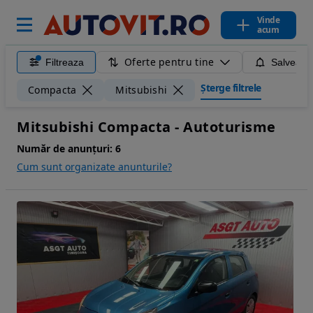
Vinde
acum
Oferte pentru tine
Filtreaza
Salveaza
Șterge filtrele
Compacta
Mitsubishi
Mitsubishi Compacta - Autoturisme
Număr de anunțuri:
6
Cum sunt organizate anunturile?