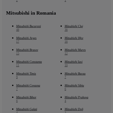
2
1
Mitsubishi in Romania
Mitsubishi Bucuresti
Mitsubishi Cluj
48
36
Mitsubishi Arges
Mitsubishi Ilfov
17
16
Mitsubishi Brasov
Mitsubishi Mures
15
12
Mitsubishi Constanta
Mitsubishi Iasi
11
10
Mitsubishi Timis
Mitsubishi Bacau
9
7
Mitsubishi Covasna
Mitsubishi Sibiu
7
6
Mitsubishi Bihor
Mitsubishi Prahova
6
4
Mitsubishi Galati
Mitsubishi Dolj
4
3