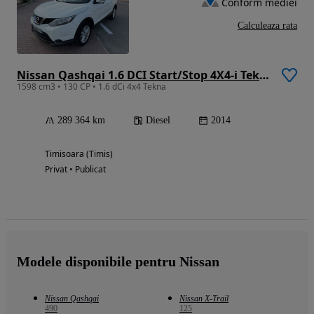
Conform mediei
Calculeaza rata
Nissan Qashqai 1.6 DCI Start/Stop 4X4-i Tekna
1598 cm3 • 130 CP • 1.6 dCi 4x4 Tekna
289 364 km
Diesel
2014
Timisoara (Timis)
Privat • Publicat
Modele disponibile pentru Nissan
Nissan Qashqai
Nissan X-Trail
490
125