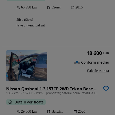
63 998 km
Diesel
2016
Sibiu (Sibiu)
Privat • Reactualizat
18 600
EUR
Conform mediei
Calculeaza rata
Nissan Qashqai 1.3 157CP 2WD Tekna Bose DCT
1332 cm3 • 157 CP • Primul proprietar, baterie noua, revizii la reprezentanta, impecabil
Detalii verificate
29 000 km
Benzina
2020