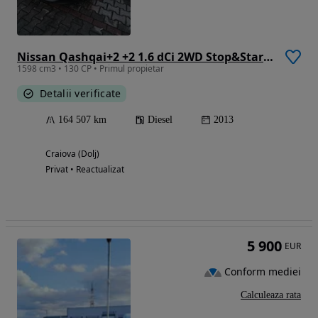
Nissan Qashqai+2 +2 1.6 dCi 2WD Stop&Start Acenta SP
1598 cm3 • 130 CP • Primul propietar
Detalii verificate
164 507 km
Diesel
2013
Craiova (Dolj)
Privat • Reactualizat
5 900
EUR
Conform mediei
Calculeaza rata