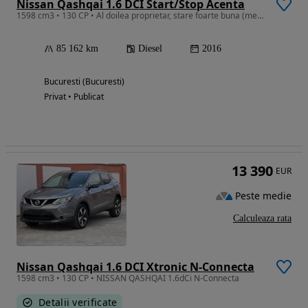
Nissan Qashqai 1.6 DCI Start/Stop Acenta
1598 cm3 • 130 CP • Al doilea proprietar, stare foarte buna (mecanic + aspect)
85 162 km
Diesel
2016
Bucuresti (Bucuresti)
Privat • Publicat
13 390
EUR
Peste medie
Calculeaza rata
Nissan Qashqai 1.6 DCI Xtronic N-Connecta
1598 cm3 • 130 CP • NISSAN QASHQAI 1.6dCi N-Connecta
Detalii verificate