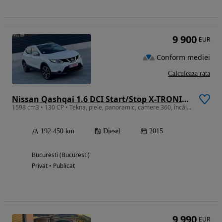
9 900
EUR
Conform mediei
Calculeaza rata
Nissan Qashqai 1.6 DCI Start/Stop X-TRONIC Tekna
1598 cm3 • 130 CP • Tekna, piele, panoramic, camere 360, încălzire scaune
192 450 km
Diesel
2015
Bucuresti (Bucuresti)
Privat • Publicat
9 990
EUR