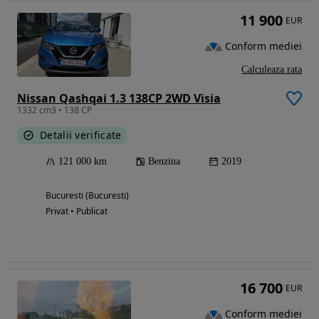
11 900
EUR
Conform mediei
Calculeaza rata
Nissan Qashqai 1.3 138CP 2WD Visia
1332 cm3 • 138 CP
Detalii verificate
121 000 km
Benzina
2019
Bucuresti (Bucuresti)
Privat • Publicat
16 700
EUR
Conform mediei