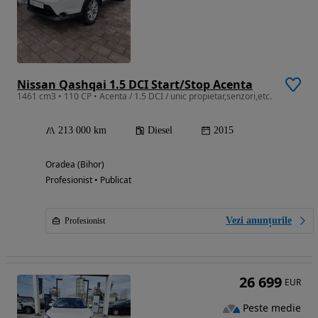
Nissan Qashqai 1.5 DCI Start/Stop Acenta
1461 cm3 • 110 CP • Acenta / 1.5 DCI / unic propietar,senzori,etc.
213 000 km
Diesel
2015
Oradea (Bihor)
Profesionist • Publicat
Vezi anunțurile
Profesionist
26 699
EUR
Peste medie