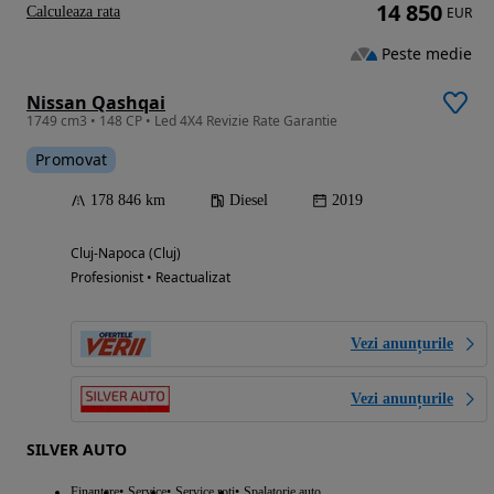
14 850
Calculeaza rata
EUR
Peste medie
Nissan Qashqai
1749 cm3 • 148 CP • Led 4X4 Revizie Rate Garantie
Promovat
178 846 km
Diesel
2019
Cluj-Napoca (Cluj)
Profesionist • Reactualizat
Vezi anunțurile
Vezi anunțurile
SILVER AUTO
Finantare
Service
Service roti
Spalatorie auto