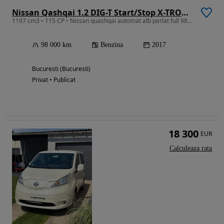
Nissan Qashqai 1.2 DIG-T Start/Stop X-TRONIC Tekna
1197 cm3 • 115 CP • Nissan quashqai automat alb perlat full 98000km 2017
98 000 km
Benzina
2017
Bucuresti (Bucuresti)
Privat • Publicat
18 300
EUR
Calculeaza rata