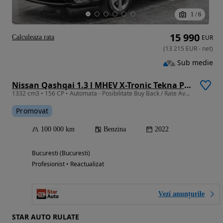
1
/
6
15 990
Calculeaza rata
EUR
(
13 215
EUR
-
net
)
Sub medie
Nissan Qashqai 1.3 l MHEV X-Tronic Tekna Plus
1332 cm3 • 156 CP • Automata - Posibilitate Buy Back / Rate Avans 0% / Garantie 36 Luni
Promovat
100 000 km
Benzina
2022
Bucuresti (Bucuresti)
Profesionist • Reactualizat
Vezi anunțurile
STAR AUTO RULATE