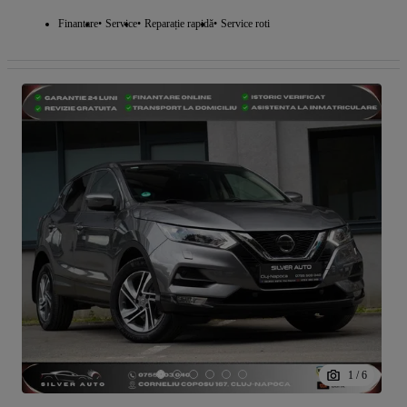
Finantare
Service
Reparație rapidă
Service roti
1
/
6