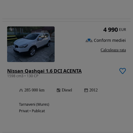
4 990
EUR
Conform mediei
Calculeaza rata
Nissan Qashqai 1.6 DCI ACENTA
1598 cm3 • 130 CP
285 000 km
Diesel
2012
Tarnaveni (Mures)
Privat • Publicat