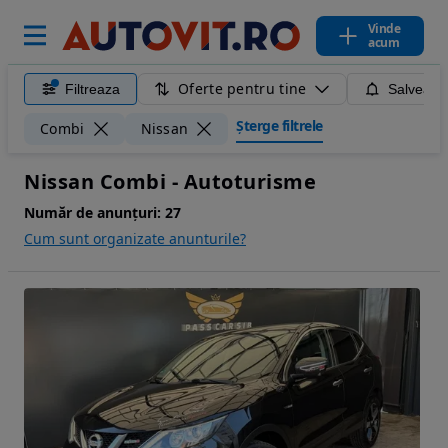
Vinde
acum
Oferte pentru tine
Filtreaza
Salveaza
Șterge filtrele
Combi
Nissan
Nissan Combi - Autoturisme
Număr de anunțuri:
27
Cum sunt organizate anunturile?