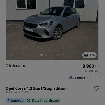
1
/
6
8 900
Calculeaza rata
EUR
(
7 356
EUR
-
net
)
Conform mediei
Opel Corsa 1.2 Start/Stop Edition
1199 cm3 • 75 CP
Promovat
Detalii verificate