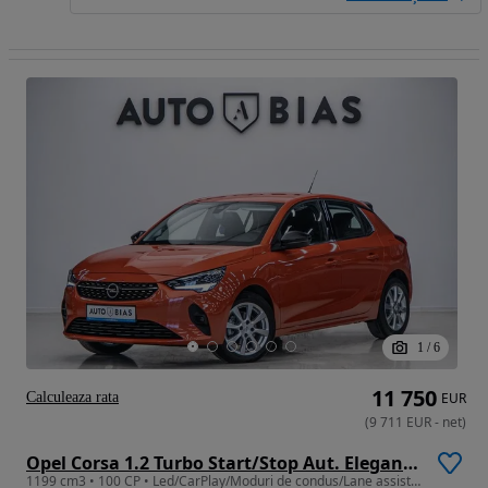
1
/
6
11 750
Calculeaza rata
EUR
(
9 711
EUR
-
net
)
Opel Corsa 1.2 Turbo Start/Stop Aut. Elegance
1199 cm3 • 100 CP • Led/CarPlay/Moduri de condus/Lane assist/Tva/Leasing-Rate FARA AVANS