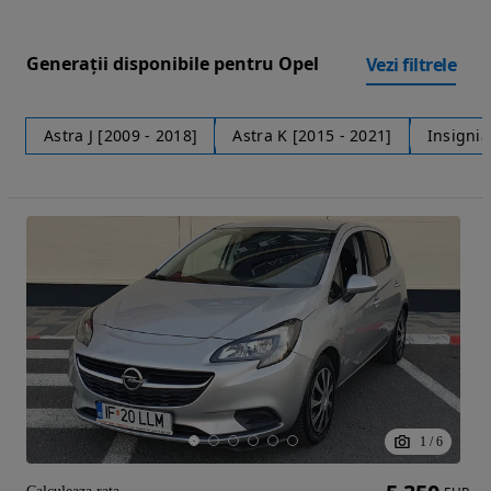
Generații disponibile pentru Opel
Vezi filtrele
Astra J [2009 - 2018]
Astra K [2015 - 2021]
Insignia
1
/
6