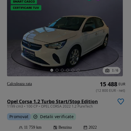
1
/
6
15 488
Calculeaza rata
EUR
(
12 800
EUR
-
net
)
Opel Corsa 1.2 Turbo Start/Stop Edition
1199 cm3 • 100 CP • OPEL CORSA 2022 1.2 PureTech
Promovat
Detalii verificate
11 759 km
Benzina
2022