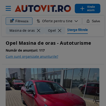
Vinde
acum
Oferte pentru tine
Filtreaza
Salveaza
Șterge filtrele
Masina de oras
Opel
Opel Masina de oras - Autoturisme
Număr de anunțuri:
117
Cum sunt organizate anunturile?