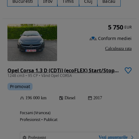
Bucuresti
Ilfov
Timis
Cluj
Bacau
5 750
EUR
Conform mediei
Calculeaza rata
Opel Corsa 1.3 D (CDTi) (ecoFLEX) Start/Stop Color Edition
1248 cm3 • 95 CP • Vând Opel CORSA
Promovat
196 000 km
Diesel
2017
Focsani (Vrancea)
Profesionist • Publicat
Vezi anunțurile
Profesionist