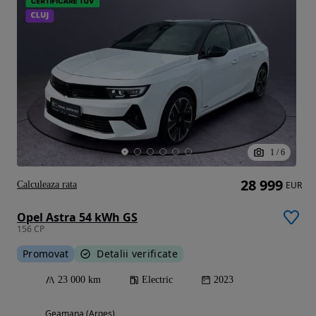
1
/
6
28 999
Calculeaza rata
EUR
Opel Astra 54 kWh GS
156 CP
Promovat
Detalii verificate
23 000 km
Electric
2023
Geamana (Arges)