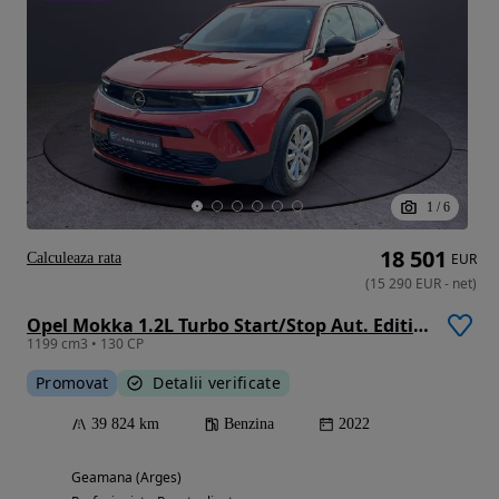
1
/
6
18 501
Calculeaza rata
EUR
(
15 290
EUR
-
net
)
Opel Mokka 1.2L Turbo Start/Stop Aut. Edition
1199 cm3 • 130 CP
Promovat
Detalii verificate
39 824 km
Benzina
2022
Geamana (Arges)