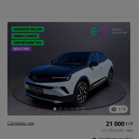
1
/
6
21 000
Calculeaza rata
EUR
(
17 355
EUR
-
net
)