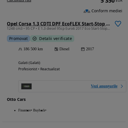
5 350
Calculeaza rata
EUR
Conform mediei
Opel Corsa 1.3 CDTI DPF EcoFLEX Start-Stop Edition
1248 cm3 • 95 CP • E 1.3 diesel 95cp Euro6 2017 Eco Start-Stop AutoHold Pilot Automat
Promovat
Detalii verificate
186 500 km
Diesel
2017
Galati (Galati)
Profesionist • Reactualizat
Vezi anunțurile
Otto Cars
Finantare
Buyback