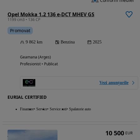
Conform mediei
Opel Mokka 1.2 136 e-DCT MHEV GS
1199 cm3 • 136 CP
Promovat
9 862 km
Benzina
2025
Geamana (Arges)
Profesionist • Publicat
Vezi anunțurile
EURIAL CERTIFIED
Finantare
Service
Service roti
Spalatorie auto
10 500
EUR