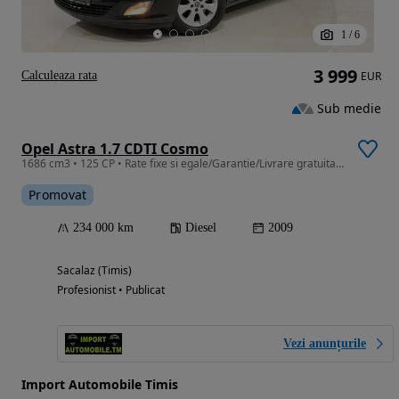
1
/
6
3 999
Calculeaza rata
EUR
Sub medie
Opel Astra 1.7 CDTI Cosmo
1686 cm3 • 125 CP • Rate fixe si egale/Garantie/Livrare gratuita la domiciliu
Promovat
234 000 km
Diesel
2009
Sacalaz (Timis)
Profesionist • Publicat
Vezi anunțurile
Import Automobile Timis