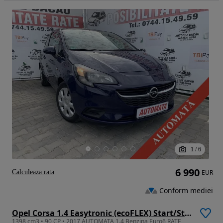
1
/
6
6 990
Calculeaza rata
EUR
Conform mediei
Opel Corsa 1.4 Easytronic (ecoFLEX) Start/Stop Edition
1398 cm3 • 90 CP • 2017 AUTOMATA 1.4 Benzina Euro6 RATE