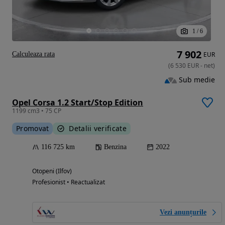
1
/
6
7 902
Calculeaza rata
EUR
(
6 530
EUR
-
net
)
Sub medie
Opel Corsa 1.2 Start/Stop Edition
1199 cm3 • 75 CP
Promovat
Detalii verificate
116 725 km
Benzina
2022
Otopeni (Ilfov)
Profesionist • Reactualizat
Vezi anunțurile