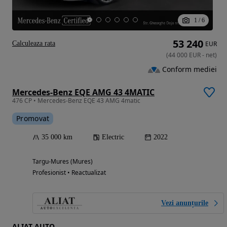
1
/
6
53 240
Calculeaza rata
EUR
(
44 000
EUR
-
net
)
Conform mediei
Mercedes-Benz EQE AMG 43 4MATIC
476 CP • Mercedes-Benz EQE 43 AMG 4matic
Promovat
35 000 km
Electric
2022
Targu-Mures (Mures)
Profesionist • Reactualizat
Vezi anunțurile
ALIAT AUTO