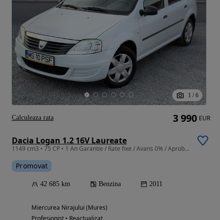
1
/
6
3 990
Calculeaza rata
EUR
Dacia Logan 1.2 16V Laureate
1149 cm3 • 75 CP • 1 An Garantie / Rate fixe / Avans 0% / Aprobare pe loc / Doar cu Bulet
Promovat
42 685 km
Benzina
2011
Miercurea Nirajului (Mures)
Profesionist • Reactualizat