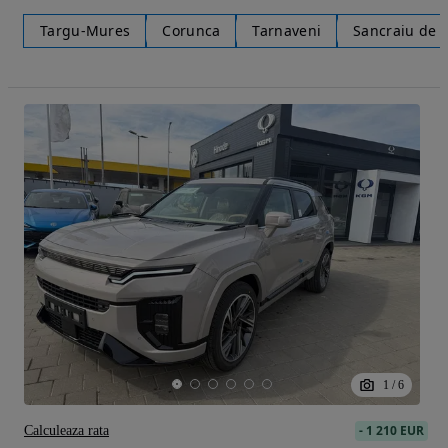
Targu-Mures
Corunca
Tarnaveni
Sancraiu de 
1
/
6
-
1 210 EUR
Calculeaza rata