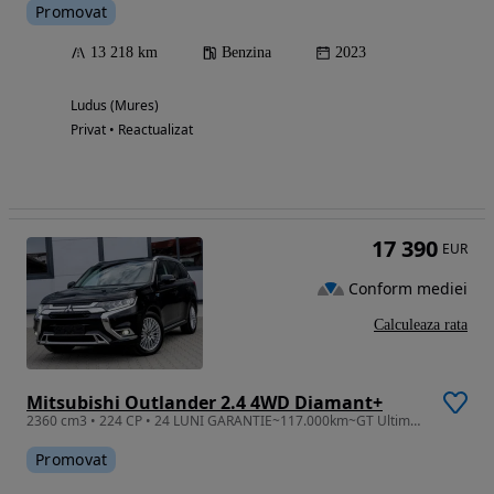
Promovat
13 218 km
Benzina
2023
Ludus (Mures)
Privat • Reactualizat
17 390
EUR
Conform mediei
Calculeaza rata
Mitsubishi Outlander 2.4 4WD Diamant+
2360 cm3 • 224 CP • 24 LUNI GARANTIE~117.000km~GT Ultimate~4x4~Automat~0 Daun~TRIMIT VIDEO
Promovat