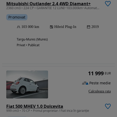
Mitsubishi Outlander 2.4 4WD Diamant+
2360 cm3 • 224 CP • GARANTIE 12 LUNI~103.000km~Automat~4x4~PHEV~0 Daune~TRIMIT VIDEO HD
Promovat
103 000 km
Hibrid Plug-In
2019
Targu-Mures (Mures)
Privat • Publicat
11 999
EUR
Peste medie
Calculeaza rata
Fiat 500 MHEV 1.0 Dolcevita
999 cm3 • 70 CP • Primul proprietar / Fiat inca în garanție