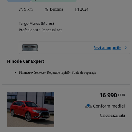
9 km
Benzina
2024
Targu-Mures (Mures)
Profesionist • Reactualizat
Vezi anunțurile
Hinode Car Expert
Finantare
Service
Reparație rapidă
Foaie de reparație
16 990
EUR
Conform mediei
Calculeaza rata