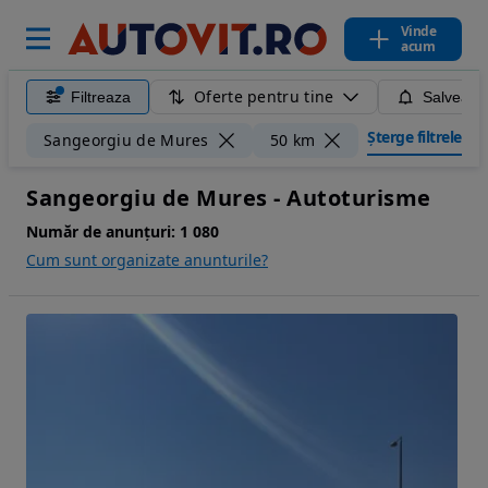
Vinde
acum
Oferte pentru tine
Filtreaza
Salveaza
Șterge filtrele
Sangeorgiu de Mures
50 km
Sangeorgiu de Mures - Autoturisme
Număr de anunțuri:
1 080
Cum sunt organizate anunturile?