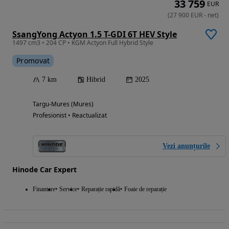
33 759
EUR
(
27 900
EUR
-
net
)
SsangYong Actyon 1.5 T-GDI 6T HEV Style
1497 cm3 • 204 CP • KGM Actyon Full Hybrid Style
Promovat
7 km
Hibrid
2025
Targu-Mures (Mures)
Profesionist • Reactualizat
Vezi anunțurile
Hinode Car Expert
Finantare
Service
Reparație rapidă
Foaie de reparație