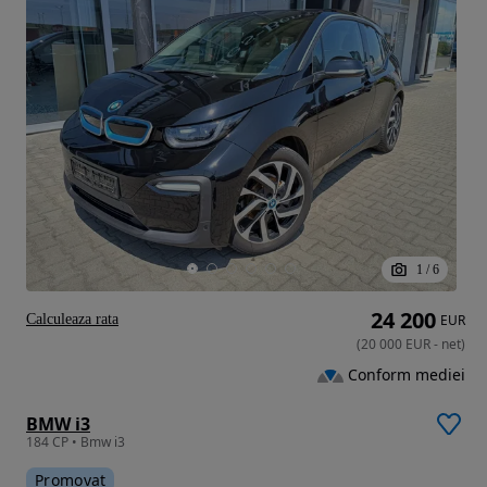
1
/
6
24 200
Calculeaza rata
EUR
(
20 000
EUR
-
net
)
Conform mediei
BMW i3
184 CP • Bmw i3
Promovat