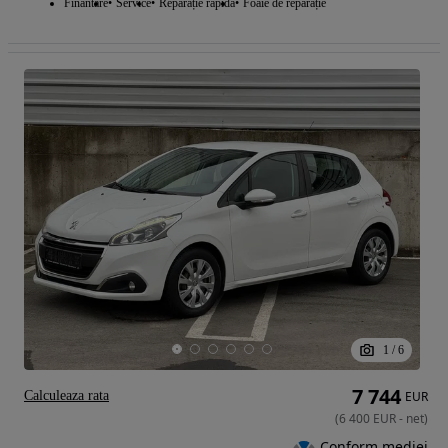
Finantare
Service
Reparație rapidă
Foaie de reparație
1
/
6
7 744
Calculeaza rata
EUR
(
6 400
EUR
-
net
)
Conform mediei