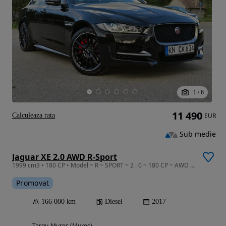
1
/
6
11 490
Calculeaza rata
EUR
Sub medie
Jaguar XE 2.0 AWD R-Sport
1999 cm3 • 180 CP • Model ~ R ~ SPORT ~ 2 . 0 ~ 180 CP ~ AWD ~ 4 x 4 ~ Euro 6 ~ Navigatie
Promovat
166 000 km
Diesel
2017
Targu-Mures (Mures)