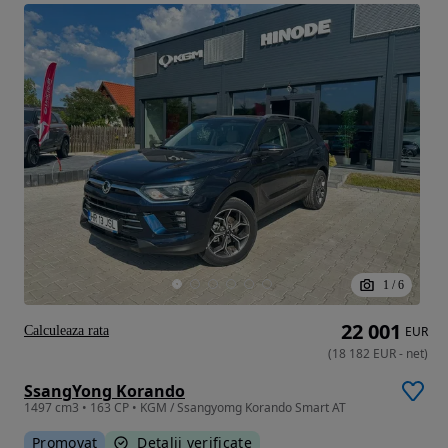
1
/
6
22 001
Calculeaza rata
EUR
(
18 182
EUR
-
net
)
SsangYong Korando
1497 cm3 • 163 CP • KGM / Ssangyomg Korando Smart AT
Promovat
Detalii verificate