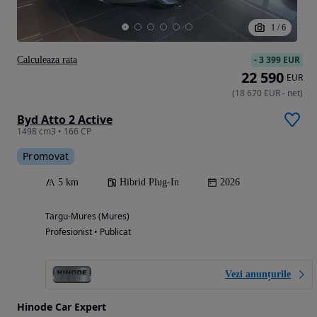
1
/
6
-
3 399 EUR
Calculeaza rata
22 590
EUR
(
18 670
EUR
-
net
)
Byd Atto 2 Active
1498 cm3 • 166 CP
Promovat
5 km
Hibrid Plug-In
2026
Targu-Mures (Mures)
Profesionist • Publicat
Vezi anunțurile
Hinode Car Expert