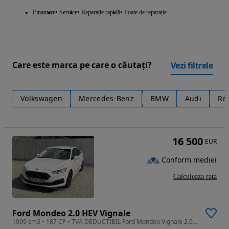
Finantare
Service
Reparație rapidă
Foaie de reparație
Care este marca pe care o căutați?
Vezi filtrele
Volkswagen
Mercedes-Benz
BMW
Audi
Re
16 500
EUR
Conform mediei
Calculeaza rata
Ford Mondeo 2.0 HEV Vignale
1999 cm3 • 187 CP • TVA DEDUCTIBIL Ford Mondeo Vignale 2.0 Hybrid (FHEV) - 72.200 km