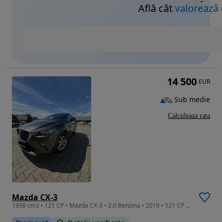
Află cât
valorează
14 500
EUR
Sub medie
Calculeaza rata
Mazda CX-3
1998 cm3 • 121 CP • Mazda CX-3 • 2.0 Benzina • 2019 • 121 CP • 61.000 km