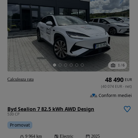
1
/
6
48 490
Calculeaza rata
EUR
(
40 074
EUR
-
net
)
Conform mediei
Byd Sealion 7 82.5 kWh AWD Design
530 CP
Promovat
9 964 km
Electric
2025