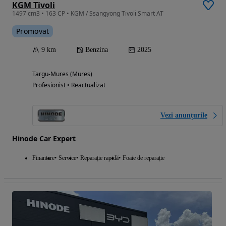
KGM Tivoli
1497 cm3 • 163 CP • KGM / Ssangyong Tivoli Smart AT
Promovat
9 km
Benzina
2025
Targu-Mures (Mures)
Profesionist • Reactualizat
Vezi anunțurile
Hinode Car Expert
Finantare
Service
Reparație rapidă
Foaie de reparație