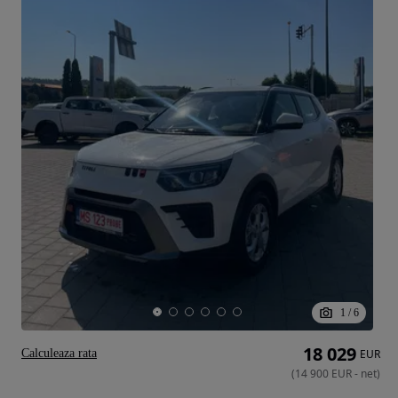
1
/
6
18 029
Calculeaza rata
EUR
(
14 900
EUR
-
net
)