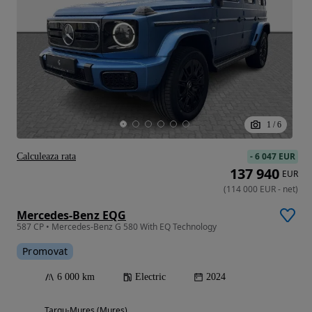
1
/
6
-
6 047 EUR
Calculeaza rata
137 940
EUR
(
114 000
EUR
-
net
)
Mercedes-Benz EQG
587 CP • Mercedes-Benz G 580 With EQ Technology
Promovat
6 000 km
Electric
2024
Targu-Mures (Mures)