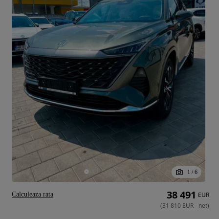
1
/
6
38 491
Calculeaza rata
EUR
(
31 810
EUR
-
net
)