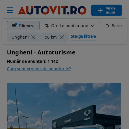
Vinde
acum
Oferte pentru tine
Filtreaza
Salveaza
Șterge filtrele
Ungheni
50 km
Ungheni - Autoturisme
Număr de anunțuri:
1 142
Cum sunt organizate anunturile?