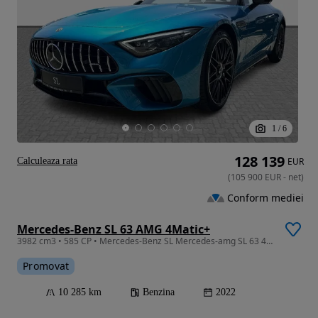
1
/
6
128 139
Calculeaza rata
EUR
(
105 900
EUR
-
net
)
Conform mediei
Mercedes-Benz SL 63 AMG 4Matic+
3982 cm3 • 585 CP • Mercedes-Benz SL Mercedes-amg SL 63 4matic+
Promovat
10 285 km
Benzina
2022