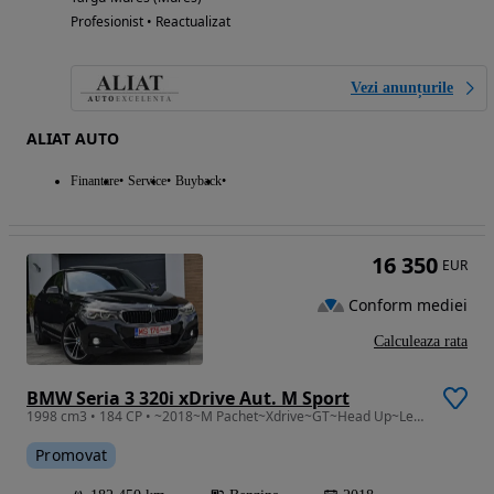
Profesionist • Reactualizat
Vezi anunțurile
ALIAT AUTO
Finantare
Service
Buyback
16 350
EUR
Conform mediei
Calculeaza rata
BMW Seria 3 320i xDrive Aut. M Sport
1998 cm3 • 184 CP • ~2018~M Pachet~Xdrive~GT~Head Up~Led~Camera~GARANTIE 1 AN
Promovat