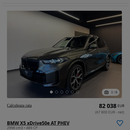
1
/
6
82 038
Calculeaza rata
EUR
(
67 800
EUR
-
net
)
BMW X5 xDrive50e AT PHEV
2998 cm3 • 489 CP