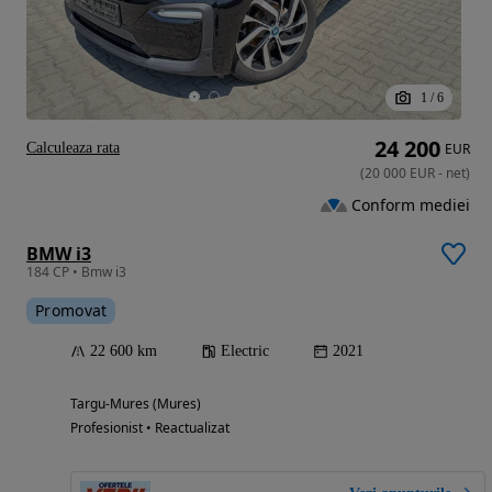
1
/
6
24 200
Calculeaza rata
EUR
(
20 000
EUR
-
net
)
Conform mediei
BMW i3
184 CP • Bmw i3
Promovat
22 600 km
Electric
2021
Targu-Mures (Mures)
Profesionist • Reactualizat