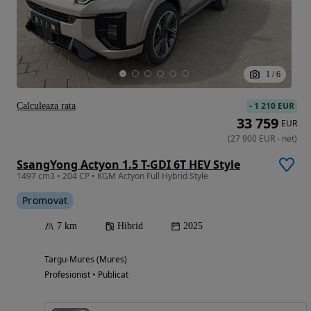
1
/
6
-
1 210 EUR
Calculeaza rata
33 759
EUR
(
27 900
EUR
-
net
)
SsangYong Actyon 1.5 T-GDI 6T HEV Style
1497 cm3 • 204 CP • KGM Actyon Full Hybrid Style
Promovat
7 km
Hibrid
2025
Targu-Mures (Mures)
Profesionist • Publicat