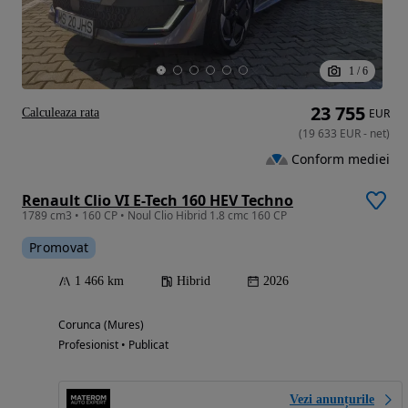
1
/
6
23 755
Calculeaza rata
EUR
(
19 633
EUR
-
net
)
Conform mediei
Renault Clio VI E-Tech 160 HEV Techno
1789 cm3 • 160 CP • Noul Clio Hibrid 1.8 cmc 160 CP
Promovat
1 466 km
Hibrid
2026
Corunca (Mures)
Profesionist • Publicat
Vezi anunțurile