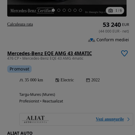
1
/
6
53 240
Calculeaza rata
EUR
(
44 000
EUR
-
net
)
Conform mediei
Mercedes-Benz EQE AMG 43 4MATIC
476 CP • Mercedes-Benz EQE 43 AMG 4matic
Promovat
35 000 km
Electric
2022
Targu-Mures (Mures)
Profesionist • Reactualizat
Vezi anunțurile
ALIAT AUTO