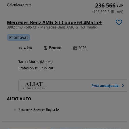
236 566
Calculeaza rata
EUR
(
195 509
EUR
-
net
)
Mercedes-Benz AMG GT Coupe 63 4Matic+
3982 cm3 • 585 CP • Mercedes-Benz AMG GT 63 4matic+
Promovat
4 km
Benzina
2026
Targu-Mures (Mures)
Profesionist • Publicat
Vezi anunțurile
ALIAT AUTO
Finantare
Service
Buyback