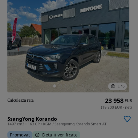
1
/
6
23 958
Calculeaza rata
EUR
(
19 800
EUR
-
net
)
SsangYong Korando
1497 cm3 • 163 CP • KGM / Ssangyomg Korando Smart AT
Promovat
Detalii verificate