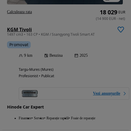
18 029
Calculeaza rata
EUR
(
14 900
EUR
-
net
)
KGM Tivoli
1497 cm3 • 163 CP • KGM / Ssangyong Tivoli Smart AT
Promovat
9 km
Benzina
2025
Targu-Mures (Mures)
Profesionist • Publicat
Vezi anunțurile
Hinode Car Expert
Finantare
Service
Reparație rapidă
Foaie de reparație