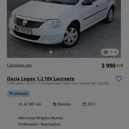
1
/
6
3 990
Calculeaza rata
EUR
Dacia Logan 1.2 16V Laureate
1149 cm3 • 75 CP • 1 An Garantie / Rate fixe / Avans 0% / Aprobare pe loc / Doar cu Bulet
Promovat
42 685 km
Benzina
2011
Miercurea Nirajului (Mures)
Profesionist • Reactualizat