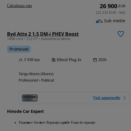
26 900
Calculeaza rata
EUR
(
22 232
EUR
-
net
)
Sub medie
Byd Atto 2 1.5 DM-i PHEV Boost
1498 cm3 • 212 CP • Autovehicul demo
Promovat
5 938 km
Hibrid Plug-In
2026
Targu-Mures (Mures)
Profesionist • Publicat
Vezi anunțurile
Hinode Car Expert
Finantare
Service
Reparație rapidă
Foaie de reparație