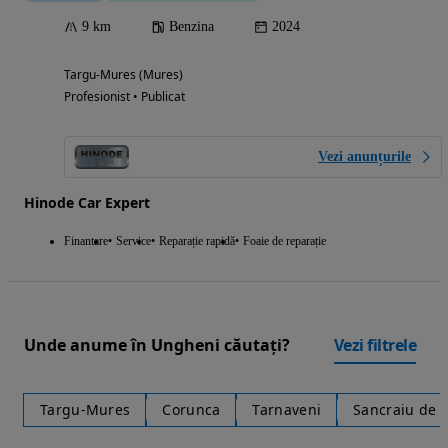
9 km
Benzina
2024
Targu-Mures (Mures)
Profesionist • Publicat
Vezi anunțurile
Hinode Car Expert
Finantare
Service
Reparație rapidă
Foaie de reparație
Unde anume în Ungheni căutați?
Vezi filtrele
Targu-Mures
Corunca
Tarnaveni
Sancraiu de 