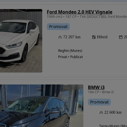
Ford Mondeo 2.0 HEV Vignale
Promovat
72 207 km
Hibrid
2
Reghin (Mures)
Privat • Publicat
BMW i3
184 CP • Bmw i3
Promovat
22 600 km
Targu-Mures (Mu