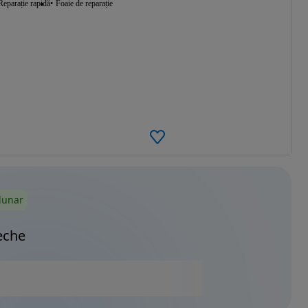
Reparație rapidă
Foaie de reparație
lunar
eche