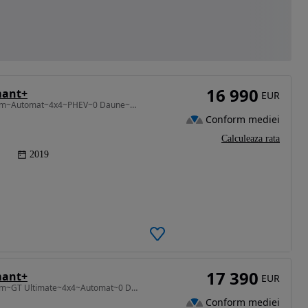
16 990
mant+
EUR
2360 cm3 • 224 CP • GARANTIE 12 LUNI~103.000km~Automat~4x4~PHEV~0 Daune~TRIMIT VIDEO HD
Conform mediei
Calculeaza rata
2019
17 390
mant+
EUR
2360 cm3 • 224 CP • 24 LUNI GARANTIE~117.000km~GT Ultimate~4x4~Automat~0 Daun~TRIMIT VIDEO
Conform mediei