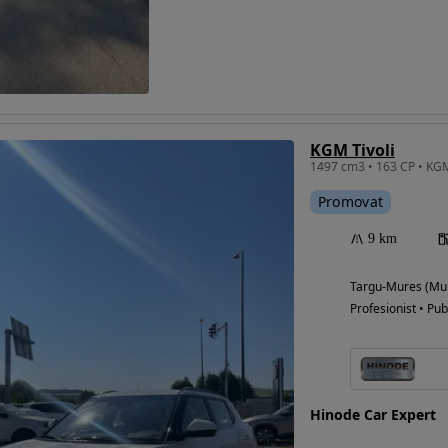
Eligibil pentru
finantare
KGM Tivoli
1497 cm3 • 163 CP • KGM
Promovat
9 km
Targu-Mures (Mu
Profesionist • Pub
Hinode Car Expert