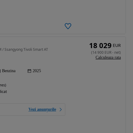
18 029
EUR
 / Ssangyong Tivoli Smart AT
(
14 900
EUR
-
net
)
Calculeaza rata
Benzina
2025
res)
licat
Vezi anunțurile