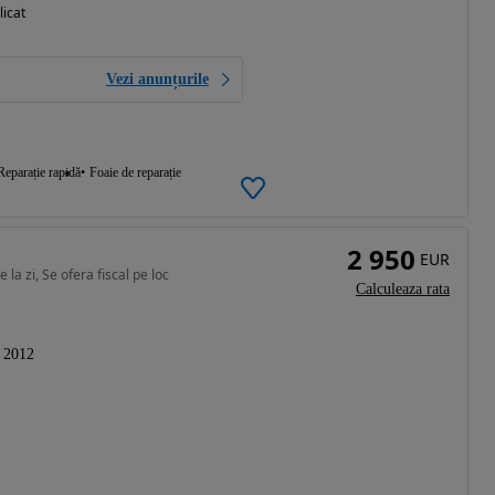
licat
Vezi anunțurile
Reparație rapidă
Foaie de reparație
2 950
EUR
la zi, Se ofera fiscal pe loc
Calculeaza rata
2012