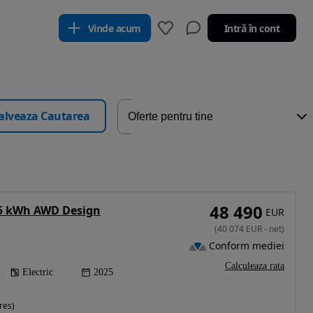
Vinde acum
Intră în cont
alveaza Cautarea
48 490
.5 kWh AWD Design
EUR
(
40 074
EUR
-
net
)
Conform mediei
Calculeaza rata
Electric
2025
res)