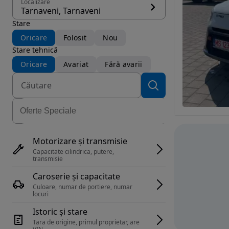
Localizare
Tarnaveni, Tarnaveni
Stare
Oricare
Folosit
Nou
Stare tehnică
Oricare
Avariat
Fără avarii
Motorizare și transmisie
Capacitate cilindrica, putere, 
transmisie
Caroserie și capacitate
Culoare, numar de portiere, numar 
locuri
Istoric și stare
Tara de origine, primul proprietar, are 