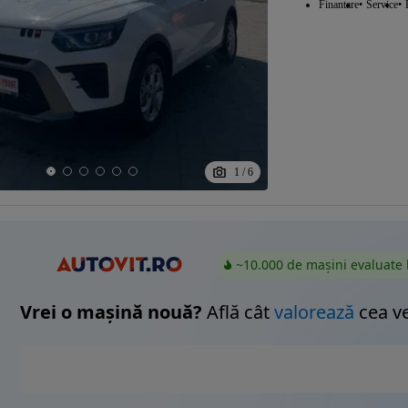
Finantare
Service
1
/
6
~10.000 de mașini evaluate 
Vrei o mașină nouă?
Află cât
valorează
cea v