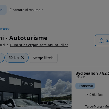
e
Finanțare și resurse
e
Finanțare
e
Instrument de evaluare a mașinii
Raport al istoricului vehiculului
ce
Blog Autovit.ro
oturisme
anțare
i - Autoturisme
lii verificate
S
uri
Cum sunt organizate anunturile?
50 km
Șterge filtrele
Byd Sealion 7 82
530 CP
Promovat
9 964 km
Targu-Mures (Mu