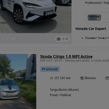
Profesionist • Pub
Hinode Car Expert
Finantare
Service
1
/
6
Skoda Citigo 1.0 MPI Active
999 cm3 • 60 CP • Masina personala, cu toate actele 
Promovat
115 541 km
Benzina
Targu-Mures (Mures)
Privat • Publicat