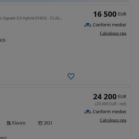
16 500
EUR
1999 cm3 • 187 CP • TVA DEDUCTIBIL Ford Mondeo Vignale 2.0 Hybrid (FHEV) - 72.200 km
Conform mediei
Calculeaza rata
019
24 200
EUR
(
20 000
EUR
-
net
)
Conform mediei
Calculeaza rata
Electric
2021
res)