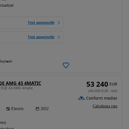
ctualizat
Vezi anunțurile
Vezi anunțurile
Buyback
53 240
QE AMG 43 4MATIC
EUR
z EQE 43 AMG 4matic
(
44 000
EUR
-
net
)
Conform mediei
Calculeaza rata
Electric
2022
res)
ctualizat