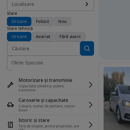
Localizare
Stare
Oricare
Folosit
Nou
Stare tehnică
Oricare
Avariat
Fără avarii
Motorizare și transmisie
Capacitate cilindrica, putere, 
transmisie
Caroserie și capacitate
Culoare, numar de portiere, numar 
locuri
Istoric și stare
Tara de origine, primul proprietar, are 