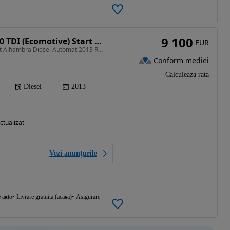
9 100
Seat Alhambra 2.0 TDI (Ecomotive) Start & Stop DSG Style
EUR
1968 cm3 • 140 CP • Seat Alhambra Diesel Automat 2013 RATE GARANTIE
Conform mediei
Calculeaza rata
Diesel
2013
ctualizat
Vezi anunțurile
e auto
Livrare gratuita (acasa)
Asigurare