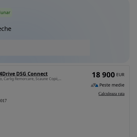
lunar
eche
18 900
 4Drive DSG Connect
EUR
1968 cm3 • 184 CP • Alcantara, 4x4, DSG7, Webasto, Carlig Remorcare, Scaune Copii, 7locuri
Peste medie
Calculeaza rata
2017