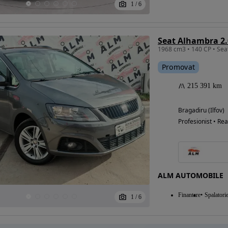
1
/
6
Eligibil pentru
finantare
Promovat
215 391 km
Bragadiru (Ilfov)
Profesionist • Rea
ALM AUTOMOBILE
Finantare
Spalatori
1
/
6