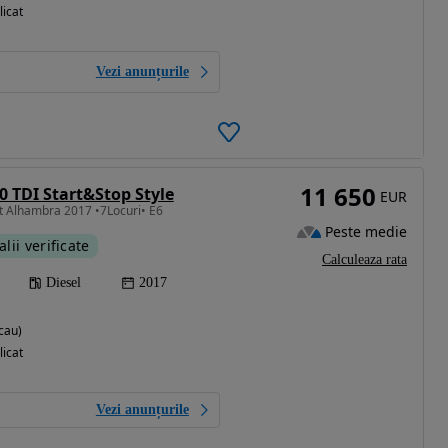
licat
Vezi anunțurile
11 650
0 TDI Start&Stop Style
EUR
t Alhambra 2017 •7Locuri• E6
Peste medie
alii verificate
Calculeaza rata
Diesel
2017
cau)
licat
Vezi anunțurile