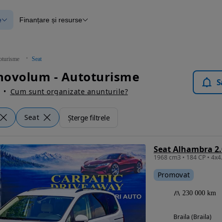
e
Finanțare și resurse
e
Finanțare
e
Instrument de evaluare a mașinii
Raport al istoricului vehiculului
ce
Blog Autovit.ro
oturisme
Seat
anțare
novolum - Autoturisme
lii verificate
S
Cum sunt organizate anunturile?
Seat
Șterge filtrele
1968 cm3 • 184 CP • 4x4..
Promovat
230 000 km
Braila (Braila)