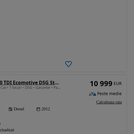
10 999
Seat Alhambra 2.0 TDI Ecomotive DSG Style
EUR
1968 cm3 • 170 CP • 170 Cai • 7 locuri • DSG • Garantie • Panorama • Clima Spate • Uși el
Peste medie
Calculeaza rata
Diesel
2012
)
ctualizat