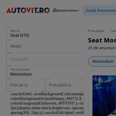
Autoturisme
Caută Autoturism
Autoturisme
Piese
Toate mașinil
Camioane
Mașinile rulat
Constructii
Mașini noi
Agro
Mașini electri
Marca
Prima pagina
Aut
Autoutilitare
Mașini cu fin
Seat Mo
Motociclete
Mașini cu deta
Remorci
25 de anunțuri
Monovolum
Tip Caroserie