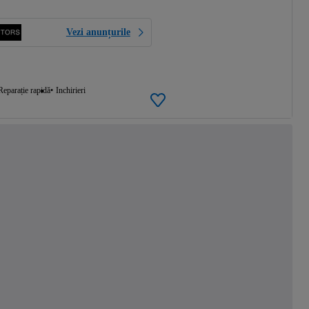
Vezi anunțurile
Reparație rapidă
Inchirieri