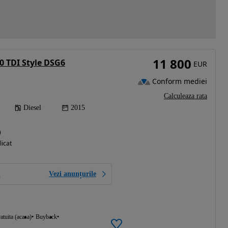
11 800
0 TDI Style DSG6
EUR
Conform mediei
Calculeaza rata
Diesel
2015
)
licat
Vezi anunțurile
atuita (acasa)
Buyback