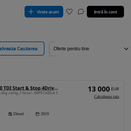
Vinde acum
Intră în cont
alveaza Cautarea
13 000
Seat Alhambra 2.0 TDI Start & Stop 4Drive DSG Anniversary
EUR
dsg..carlig..7 locuri ..IMPECABILA !!
Calculeaza rata
Diesel
2019