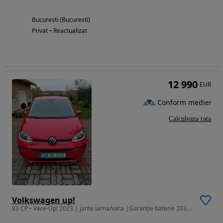
Bucuresti (Bucuresti)
Privat • Reactualizat
12 990
EUR
Conform mediei
Calculeaza rata
Volkswagen up!
83 CP • Vw e-Up! 2023 | jante iarna/vara |Garanție baterie 2031 | Pachet Iarn