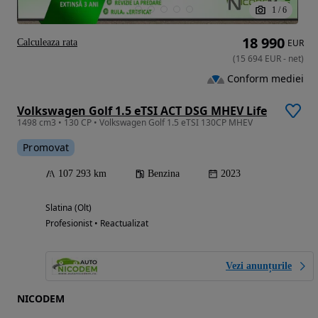
1
/
6
18 990
Calculeaza rata
EUR
(
15 694
EUR
-
net
)
Conform mediei
Volkswagen Golf 1.5 eTSI ACT DSG MHEV Life
1498 cm3 • 130 CP • Volkswagen Golf 1.5 eTSI 130CP MHEV
Promovat
107 293 km
Benzina
2023
Slatina (Olt)
Profesionist • Reactualizat
Vezi anunțurile
NICODEM