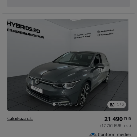
1
/
6
21 490
Calculeaza rata
EUR
(
17 761
EUR
-
net
)
Conform mediei