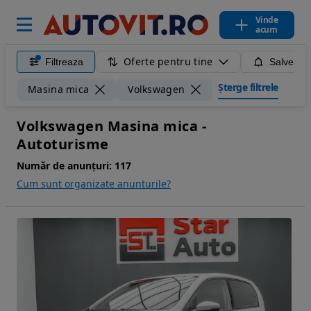
Vinde
acum
Oferte pentru tine
Filtreaza
Salveaza
Șterge filtrele
Masina mica
Volkswagen
Volkswagen Masina mica -
Autoturisme
Număr de anunțuri:
117
Cum sunt organizate anunturile?