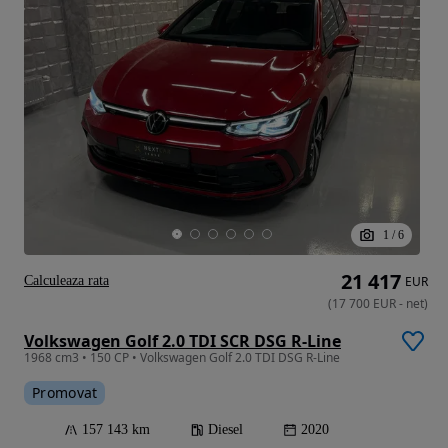
1
/
6
21 417
Calculeaza rata
EUR
(
17 700
EUR
-
net
)
Volkswagen Golf 2.0 TDI SCR DSG R-Line
1968 cm3 • 150 CP • Volkswagen Golf 2.0 TDI DSG R-Line
Promovat
157 143 km
Diesel
2020