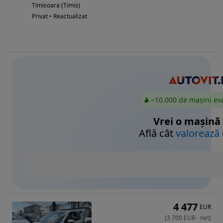
Timisoara (Timis)
Privat • Reactualizat
~10.000 de mașini ev
Vrei o mașină
Află cât
valorează
4 477
EUR
(
3 700
EUR
-
net
)