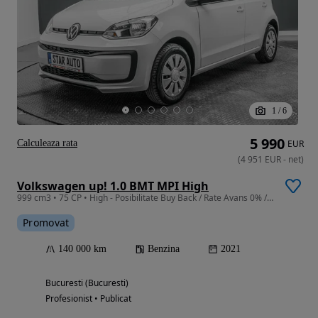
1
/
6
5 990
Calculeaza rata
EUR
(
4 951
EUR
-
net
)
Volkswagen up! 1.0 BMT MPI High
999 cm3 • 75 CP • High - Posibilitate Buy Back / Rate Avans 0% / Garantie 36 Luni
Promovat
140 000 km
Benzina
2021
Bucuresti (Bucuresti)
Profesionist • Publicat