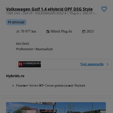
Volkswagen Golf 1.4 eHybrid OPF DSG Style
1395 cm3 • 204 CP • VOLKSWAGEN GOLF 8 | Plug-in | 204 CP | Garantie | Leasing |
Promovat
70 977 km
Hibrid Plug-In
2023
Iasi (Iasi)
Profesionist • Reactualizat
Vezi anunțurile
Hybrids.ro
Finantare
Service ITP
Livrare gratuita (acasa)
Buyback