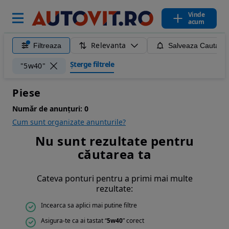
Vinde
acum
Relevanta
Filtreaza
Salveaza Cautare
Șterge filtrele
"5w40"
Piese
Număr de anunțuri:
0
Cum sunt organizate anunturile?
Nu sunt rezultate pentru
căutarea ta
Cateva ponturi pentru a primi mai multe
rezultate:
Incearca sa aplici mai putine filtre
Asigura-te ca ai tastat “
5w40
” corect