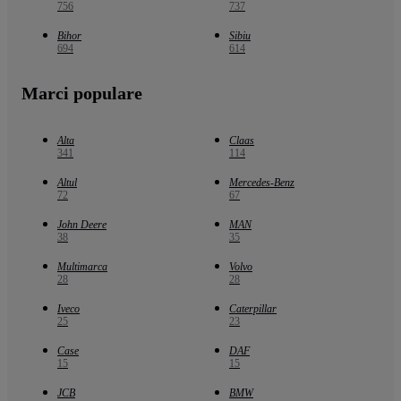
756
737
Bihor
Sibiu
694
614
Marci populare
Alta
Claas
341
114
Altul
Mercedes-Benz
72
67
John Deere
MAN
38
35
Multimarca
Volvo
28
28
Iveco
Caterpillar
25
23
Case
DAF
15
15
JCB
BMW