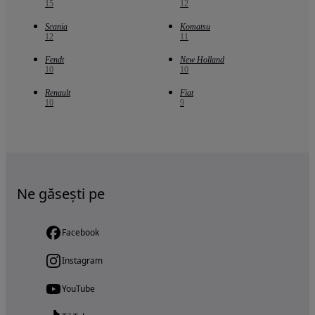
15
12
Scania
Komatsu
12
11
Fendt
New Holland
10
10
Renault
Fiat
10
9
Ne găsești pe
Facebook
Instagram
YouTube