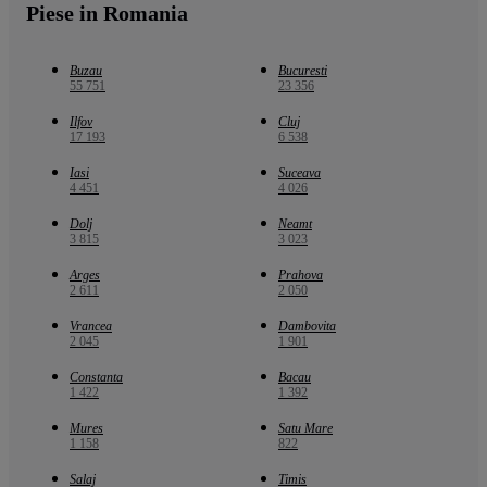
Piese in Romania
Buzau
Bucuresti
55 751
23 356
Ilfov
Cluj
17 193
6 538
Iasi
Suceava
4 451
4 026
Dolj
Neamt
3 815
3 023
Arges
Prahova
2 611
2 050
Vrancea
Dambovita
2 045
1 901
Constanta
Bacau
1 422
1 392
Mures
Satu Mare
1 158
822
Salaj
Timis