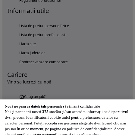
Regulament profesionisti
Informatii utile
Lista de preturi persone fizice
Lista de preturi profesionisti
Harta site
Harta judetelor
Contract vanzare cumparare
Cariere
Vino sa lucrezi cu noi!
Cauți un job?
Nouă ne pasă ca datele tale personale să rămână confidențiale
Noi și partenerii noștri
375
stocăm și/sau accesăm informații pe dispozitivul
dvs., precum identificatorii cookie unici pentru prelucrarea datelor cu
caracter personal. Puteți accepta sau gestiona alegerile dvs. făcând clic mai
jos sau în orice moment, pe pagina cu politica de confidențialitate. Aceste
alegeri vor fi raportate partenerilor noștri și nu vă vor afecta