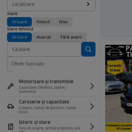
Localizare
Stare
Oricare
Folosit
Nou
Stare tehnică
Oricare
Avariat
Fără avarii
Motorizare și transmisie
Capacitate cilindrica, putere, 
transmisie
Caroserie și capacitate
Culoare, numar de portiere, numar 
locuri
Istoric și stare
Tara de origine, primul proprietar, are 