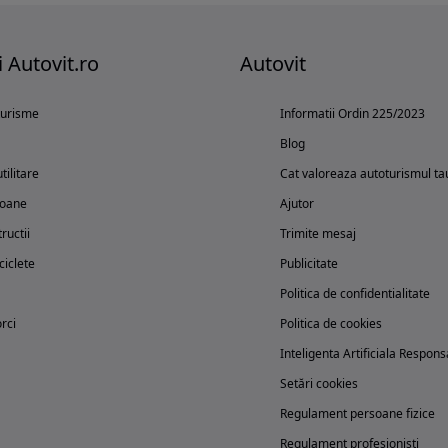
i Autovit.ro
Autovit
turisme
Informatii Ordin 225/2023
Blog
tilitare
Cat valoreaza autoturismul ta
oane
Ajutor
ructii
Trimite mesaj
iclete
Publicitate
Politica de confidentialitate
rci
Politica de cookies
Inteligenta Artificiala Respons
Setări cookies
Regulament persoane fizice
Regulament profesionisti