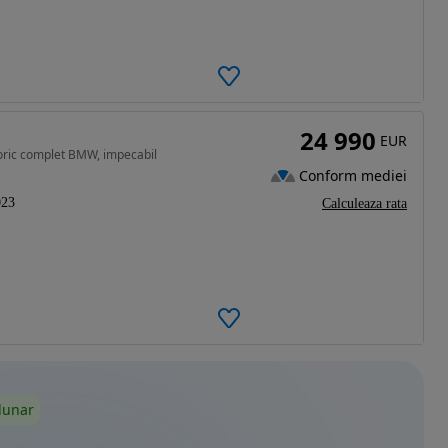
24 990
EUR
ric complet BMW, impecabil
Conform mediei
023
Calculeaza rata
lunar