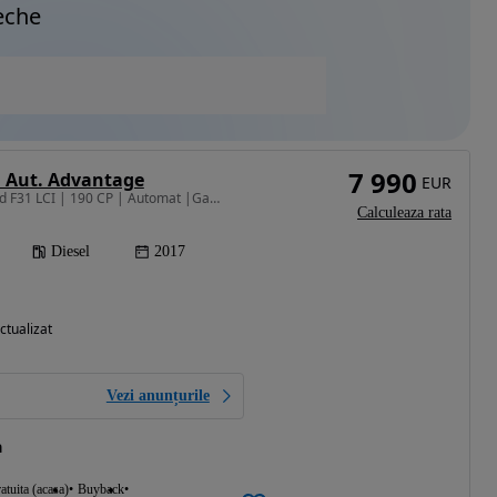
eche
7 990
d Aut. Advantage
EUR
1995 cm3 • 190 CP • 320d F31 LCI | 190 CP | Automat |Garantie - Rate | Buy-Back
Calculeaza rata
Diesel
2017
ctualizat
Vezi anunțurile
a
atuita (acasa)
Buyback