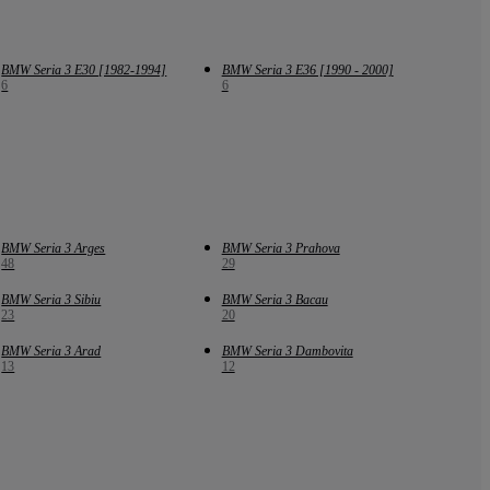
BMW Seria 3 E30 [1982-1994]
BMW Seria 3 E36 [1990 - 2000]
6
6
BMW Seria 3 Arges
BMW Seria 3 Prahova
48
29
BMW Seria 3 Sibiu
BMW Seria 3 Bacau
23
20
BMW Seria 3 Arad
BMW Seria 3 Dambovita
13
12