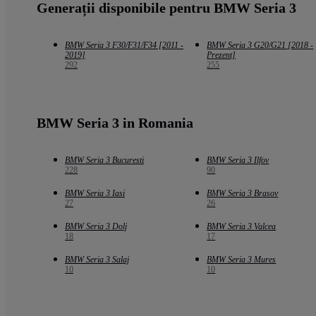
Generații disponibile pentru BMW Seria 3
BMW Seria 3 F30/F31/F34 [2011 -
BMW Seria 3 G20/G21 [2018 -
2019]
Prezent]
292
255
BMW Seria 3 in Romania
BMW Seria 3 Bucuresti
BMW Seria 3 Ilfov
228
90
BMW Seria 3 Iasi
BMW Seria 3 Brasov
27
26
BMW Seria 3 Dolj
BMW Seria 3 Valcea
18
17
BMW Seria 3 Salaj
BMW Seria 3 Mures
10
10