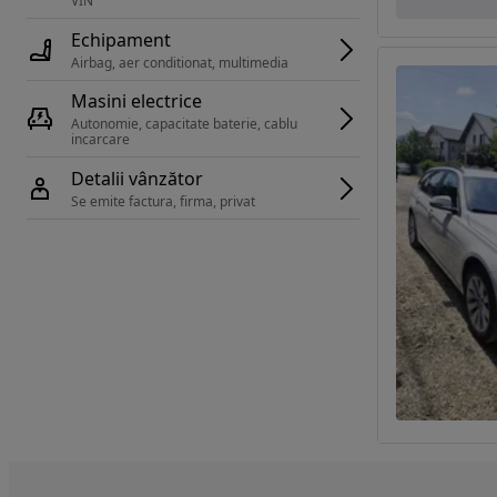
VIN 
Echipament
Airbag, aer conditionat, multimedia
Masini electrice
Autonomie, capacitate baterie, cablu 
incarcare 
Detalii vânzător
Se emite factura, firma, privat