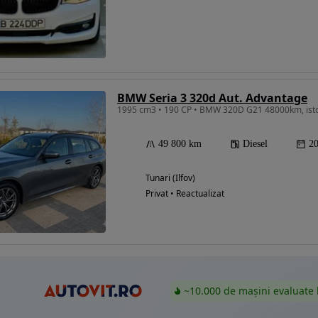
Eligibil pentru
finantare
BMW Seria 3 320d Aut. Advantage
1995 cm3 • 190 CP • BMW 320D G21 48000km, isto
49 800 km
Diesel
2
Tunari (Ilfov)
Privat • Reactualizat
~10.000 de mașini evaluate 