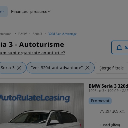
e
Finanțare și resurse
e
Finanțare
e
Instrument de evaluare a mașinii
Raport al istoricului vehiculului
ce
Blog Autovit.ro
oturisme
BMW
Seria 3
320d Aut. Advantage
anțare
a 3 - Autoturisme
lii verificate
S
um sunt organizate anunturile?
Seria 3
"ver-320d-aut-advantage"
Șterge filtrele
BMW Seria 3 320
Promovat
197 209 km
Tunari (Ilfov)