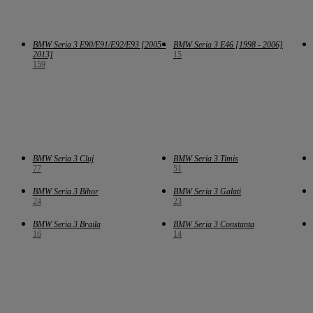
BMW Seria 3 E90/E91/E92/E93 [2005 -
BMW Seria 3 E46 [1998 - 2006]
2013]
15
159
BMW Seria 3 Cluj
BMW Seria 3 Timis
77
51
BMW Seria 3 Bihor
BMW Seria 3 Galati
24
23
BMW Seria 3 Braila
BMW Seria 3 Constanta
16
14