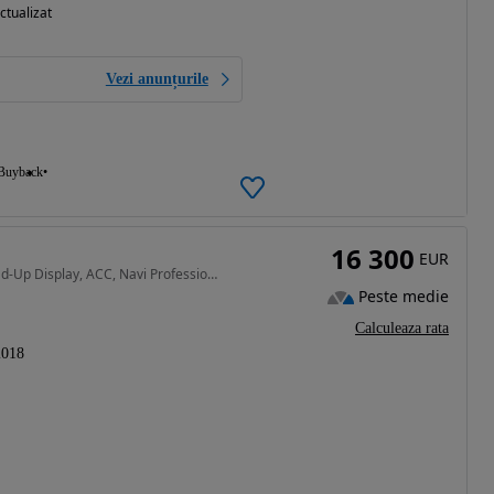
ctualizat
Vezi anunțurile
Buyback
16 300
EUR
1995 cm3 • 190 CP • BMW 320d GT, automată, Head-Up Display, ACC, Navi Professional, Apple
Peste medie
Calculeaza rata
2018