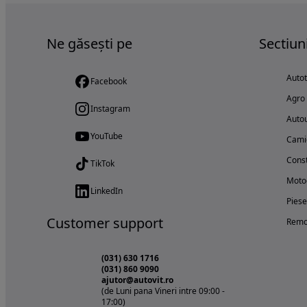
Ne găsești pe
Sectiun
Auto
Facebook
Agro
Instagram
Autou
YouTube
Cami
Const
TikTok
Motoc
LinkedIn
Piese
Customer support
Remo
(031) 630 1716
(031) 860 9090
ajutor@autovit.ro
(de Luni pana Vineri intre 09:00 -
17:00)