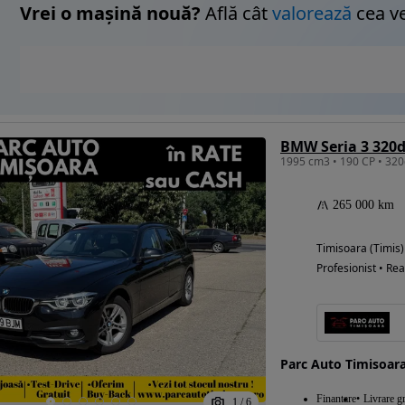
Vrei o mașină nouă?
Află cât
valorează
cea v
BMW Seria 3 320
265 000 km
Timisoara (Timis)
Profesionist • Rea
Parc Auto Timisoar
Finantare
Livrare gr
1
/
6