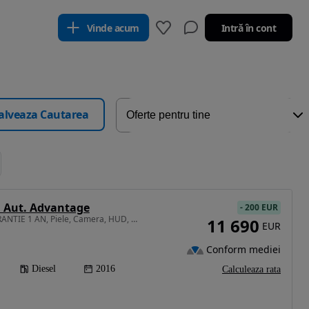
Vinde acum
Intră în cont
alveaza Cautarea
d Aut. Advantage
-
200 EUR
1995 cm3 • 190 CP • GARANTIE 1 AN, Piele, Camera, HUD, Scaune incalzite, LED
11 690
EUR
Conform mediei
Diesel
2016
Calculeaza rata