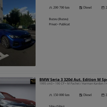
200 700 km
Diesel
Buzau (Buzau)
Privat • Publicat
BMW Seria 3 320d Aut. Edition M S
1995 cm3 • 190 CP • M Pachet / Harman Kardon / H
150 000 km
Diesel
Sibiu (Sibiu)