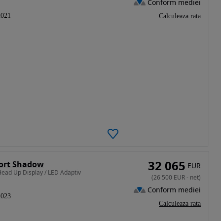
Conform mediei
2021
Calculeaza rata
32 065
port Shadow
EUR
ead Up Display / LED Adaptiv
(
26 500
EUR
-
net
)
Conform mediei
2023
Calculeaza rata