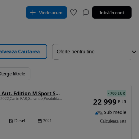
Vinde acum
Intră în cont
alveaza Cautarea
Șterge filtrele
BMW Seria 3 320d Aut. Edition M Sport Shadow
-
700 EUR
1995 cm3 • 190 CP • ,AN 2022,Carte RAR,Garantie,Posibilitate leasing
22 999
EUR
Sub medie
Diesel
2021
Calculeaza rata