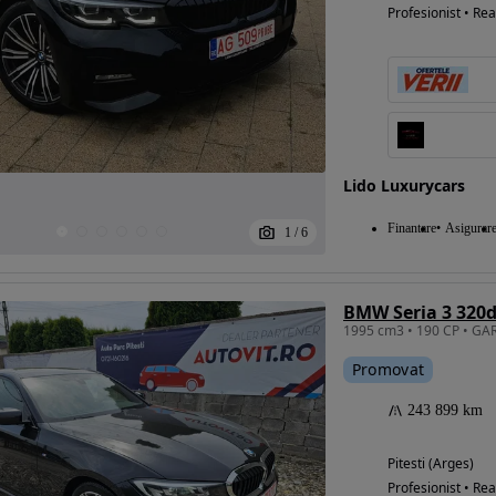
Profesionist • Rea
Lido Luxurycars
Finantare
Asigurar
1
/
6
Promovat
243 899 km
Pitesti (Arges)
Profesionist • Rea