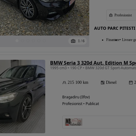
Profesionist
Eligibil pentru
AUTO PARC PITESTI
finantare
Finantare
Livrare gr
1
/
6
BMW Seria 3 320d Aut. Edition M S
1995 cm3 • 190 CP • BMW 320d GT Sport-Automati
215 100 km
Diesel
Bragadiru (Ilfov)
Profesionist • Publicat