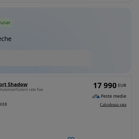
lunar
eche
17 990
port Shadow
EUR
Automat/Sistem rate fixe
Peste medie
2018
Calculeaza rata