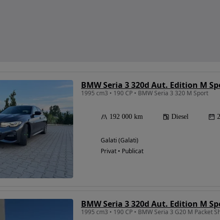
BMW Seria 3 320d Aut. Edition M S
1995 cm3 • 190 CP • BMW Seria 3 320 M Sport
192 000 km
Diesel
Galati (Galati)
Privat • Publicat
BMW Seria 3 320d Aut. Edition M S
1995 cm3 • 190 CP • BMW Seria 3 G20 M Packet S