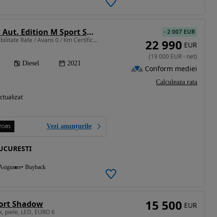
BMW Seria 3 320d Aut. Edition M Sport Shadow
-
2 007 EUR
1995 cm3 • 190 CP • Posibilitate Rate / Avans 0 / Km Certificat / Garantie Extinsa
22 990
EUR
(
19 000
EUR
-
net
)
Diesel
2021
Conform mediei
Calculeaza rata
ctualizat
Vezi anunțurile
UCURESTI
Asigurare
Buyback
15 500
port Shadow
EUR
k, piele, LED, EURO 6