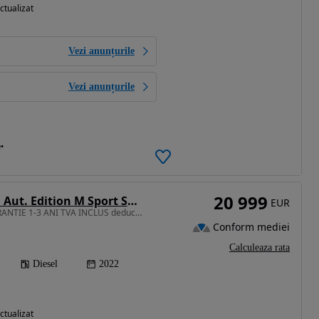
ctualizat
Vezi anunțurile
Vezi anunțurile
e
20 999
BMW Seria 3 320d Aut. Edition M Sport Shadow
EUR
1995 cm3 • 190 CP • GARANTIE 1-3 ANI TVA INCLUS deductibil 190cp M ext/int RATE si LEASING
Conform mediei
Calculeaza rata
Diesel
2022
ctualizat