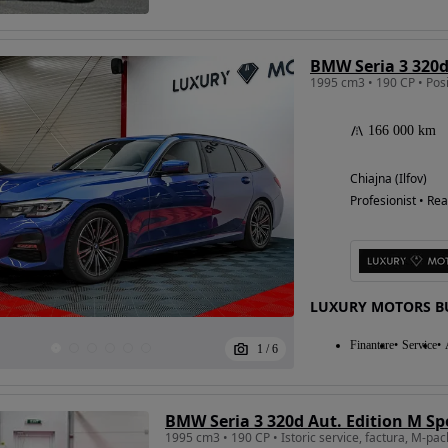
166 000 km
Chiajna (Ilfov)
Profesionist • Rea
LUXURY MOTORS B
Finantare
Service
1
/
6
BMW Seria 3 320d Aut. Edition M S
1995 cm3 • 190 CP • Istoric service, factura, M-pac