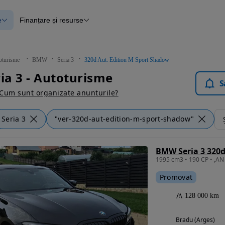
e
Finanțare și resurse
e
Finanțare
e
Instrument de evaluare a mașinii
Raport al istoricului vehiculului
ce
Blog Autovit.ro
oturisme
BMW
Seria 3
320d Aut. Edition M Sport Shadow
anțare
a 3 - Autoturisme
lii verificate
S
Cum sunt organizate anunturile?
Seria 3
"ver-320d-aut-edition-m-sport-shadow"
Promovat
128 000 km
Bradu (Arges)