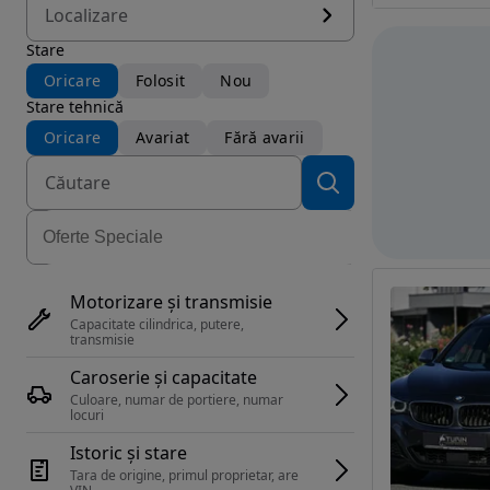
Localizare
Stare
Oricare
Folosit
Nou
Stare tehnică
Oricare
Avariat
Fără avarii
Motorizare și transmisie
Capacitate cilindrica, putere, 
transmisie
Caroserie și capacitate
Culoare, numar de portiere, numar 
locuri
Istoric și stare
Tara de origine, primul proprietar, are 