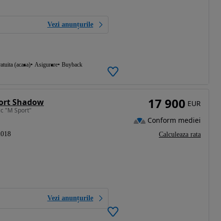
Vezi anunțurile
atuita (acasa)
Asigurare
Buyback
17 900
port Shadow
EUR
c "M Sport"
Conform mediei
2018
Calculeaza rata
Vezi anunțurile