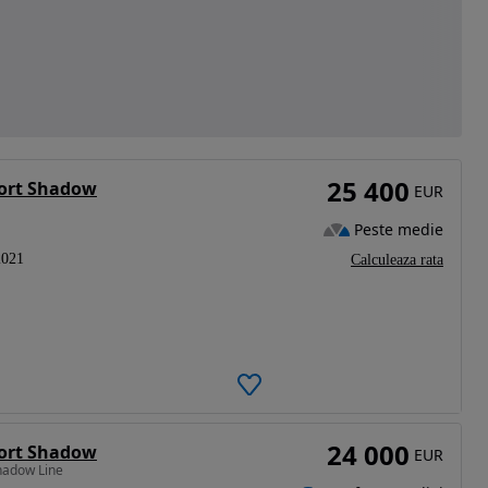
25 400
port Shadow
EUR
Peste medie
2021
Calculeaza rata
24 000
port Shadow
EUR
hadow Line