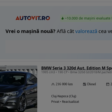
~10.000 de mașini evaluate 
Vrei o mașină nouă?
Află cât
valorează
cea v
BMW Seria 3 320d Aut. Edition M S
1995 cm3 • 190 CP • Bmw 320d Gt/2018/M pachet/
216 000 km
Diesel
Cluj-Napoca (Cluj)
Privat • Reactualizat