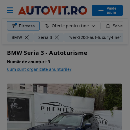
Vinde
acum
Oferte pentru tine
Filtreaza
Salveaza
BMW
Seria 3
"ver-320d-aut-luxury-line"
BMW Seria 3 - Autoturisme
Număr de anunțuri:
3
Cum sunt organizate anunturile?