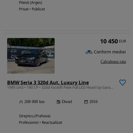
Pitesti (Arges)
Privat • Publicat
10 450
EUR
Conform mediei
Calculeaza rata
BMW Seria 3 320d Aut. Luxury Line
1995 cm3 • 190 CP • 320d Facelift Piele Full LED Head-Up Garanție Rate
268 000 km
Diesel
2016
Strejnicu (Prahova)
Profesionist • Reactualizat