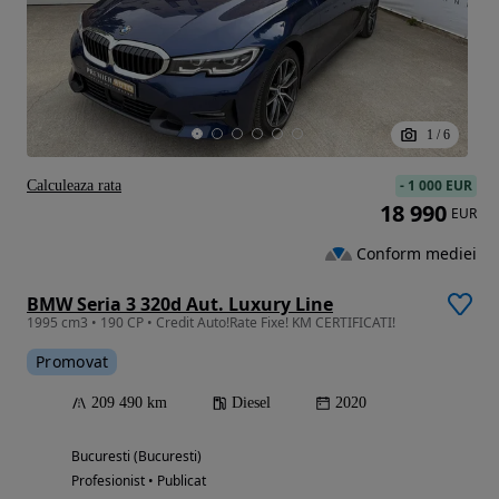
1
/
6
-
1 000 EUR
Calculeaza rata
18 990
EUR
Conform mediei
BMW Seria 3 320d Aut. Luxury Line
1995 cm3 • 190 CP • Credit Auto!Rate Fixe! KM CERTIFICATI!
Promovat
209 490 km
Diesel
2020
Bucuresti (Bucuresti)
Profesionist • Publicat