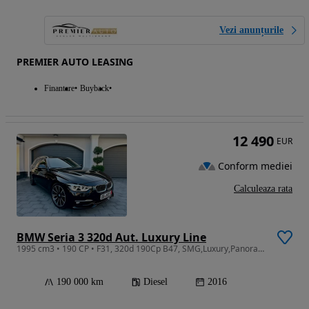
Vezi anunțurile
PREMIER AUTO LEASING
Finantare
Buyback
12 490
EUR
Conform mediei
Calculeaza rata
BMW Seria 3 320d Aut. Luxury Line
1995 cm3 • 190 CP • F31, 320d 190Cp B47, SMG,Luxury,Panoramic, Full Led, Keyless!
190 000 km
Diesel
2016