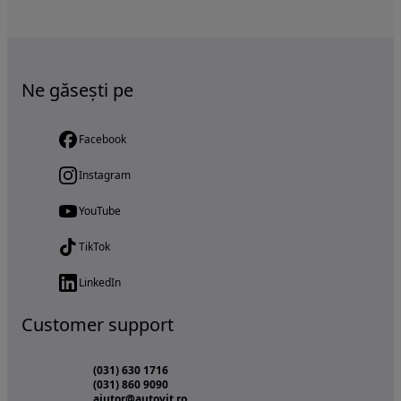
Ne găsești pe
Facebook
Instagram
YouTube
TikTok
LinkedIn
Customer support
(031) 630 1716
(031) 860 9090
ajutor@autovit.ro