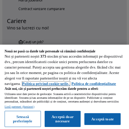
Harta judetelor
Contract vanzare cumparare
Cariere
Vino sa lucrezi cu noi!
Cauți un job?
Nouă ne pasă ca datele tale personale să rămână confidențiale
Noi și partenerii noștri
375
stocăm și/sau accesăm informații pe dispozitivul
dvs., precum identificatorii cookie unici pentru prelucrarea datelor cu
caracter personal. Puteți accepta sau gestiona alegerile dvs. făcând clic mai
jos sau în orice moment, pe pagina cu politica de confidențialitate. Aceste
alegeri vor fi raportate partenerilor noștri și nu vă vor afecta
Încearcă acum aplicația Autovit.ro
navigarea.
Politica privind cookie-urile,
Politica de confidențialitate
Atât noi, cât și partenerii noștri prelucrăm datele pentru a oferi:
Utilizarea unor date precise de geolocație. Scanarea activă a caracteristicilor dispozitivului pentru
identificare. Stocarea și/sau accesarea informațiilor de pe un dispozitiv. Publicitate și conținut
personalizat, măsurători ale publicității și de conținut, cercetarea audienței și dezvoltarea serviciilor.
Listă parteneri (furnizori)
Setează
Acceptă doar
Acceptă toate
preferințele
necesare