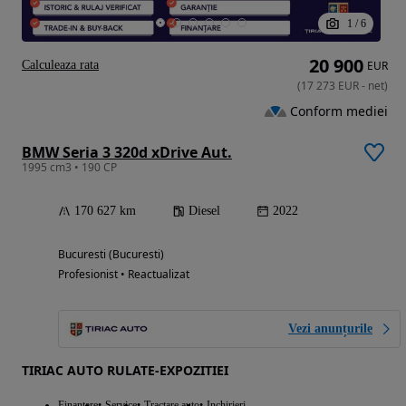
1
/
6
20 900
Calculeaza rata
EUR
(
17 273
EUR
-
net
)
Conform mediei
BMW Seria 3 320d xDrive Aut.
1995 cm3 • 190 CP
170 627 km
Diesel
2022
Bucuresti (Bucuresti)
Profesionist • Reactualizat
Vezi anunțurile
TIRIAC AUTO RULATE-EXPOZITIEI
Finantare
Service
Tractare auto
Inchirieri