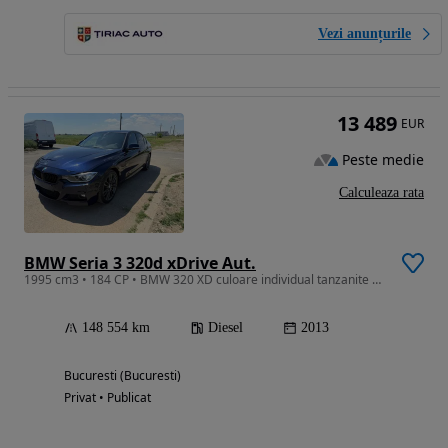
Vezi anunțurile
13 489
EUR
Peste medie
Calculeaza rata
BMW Seria 3 320d xDrive Aut.
1995 cm3 • 184 CP • BMW 320 XD culoare individual tanzanite blau
148 554 km
Diesel
2013
Bucuresti (Bucuresti)
Privat • Publicat