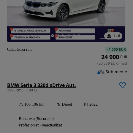
1
/
6
-
1 000 EUR
Calculeaza rata
24 900
EUR
(
20 579
EUR
-
net
)
Sub medie
BMW Seria 3 320d xDrive Aut.
1995 cm3 • 190 CP
106 106 km
Diesel
2022
Bucuresti (Bucuresti)
Profesionist • Reactualizat