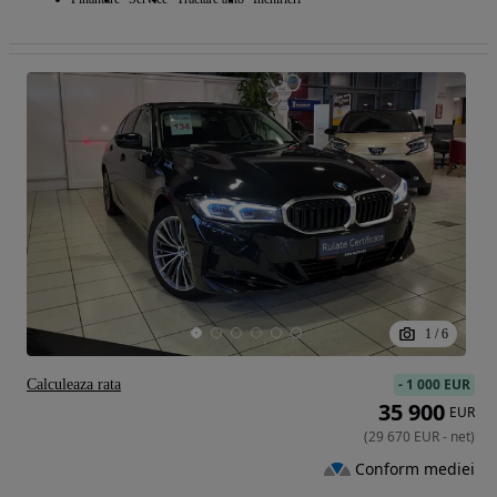
1
/
6
-
1 000 EUR
Calculeaza rata
35 900
EUR
(
29 670
EUR
-
net
)
Conform mediei