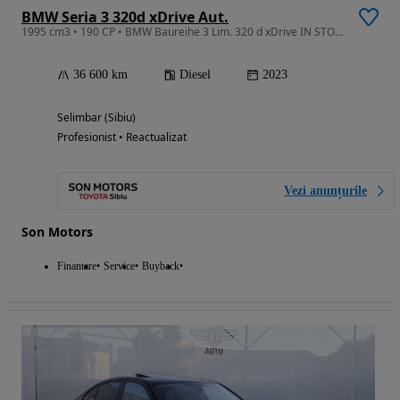
BMW Seria 3 320d xDrive Aut.
1995 cm3 • 190 CP • BMW Baureihe 3 Lim. 320 d xDrive IN STOC LA SIBIU
36 600 km
Diesel
2023
Selimbar (Sibiu)
Profesionist • Reactualizat
Vezi anunțurile
Son Motors
Finantare
Service
Buyback