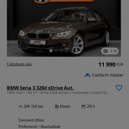
1
/
6
11 990
Calculeaza rata
EUR
Conform mediei
BMW Seria 3 320d xDrive Aut.
1995 cm3 • 184 CP • Bmw 320d xDrive // Automata // Head Up Display // Trapa Electrica
208 318 km
Diesel
2013
Domnesti (Ilfov)
Profesionist • Reactualizat