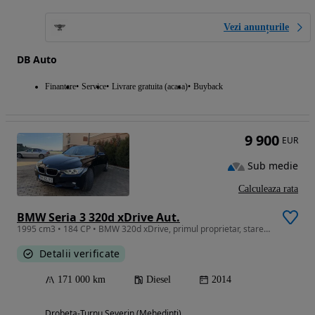
Vezi anunțurile
DB Auto
Finantare
Service
Livrare gratuita (acasa)
Buyback
9 900
EUR
Sub medie
Calculeaza rata
BMW Seria 3 320d xDrive Aut.
1995 cm3 • 184 CP • BMW 320d xDrive, primul proprietar, stare perfecta
Detalii verificate
171 000 km
Diesel
2014
Drobeta-Turnu Severin (Mehedinti)