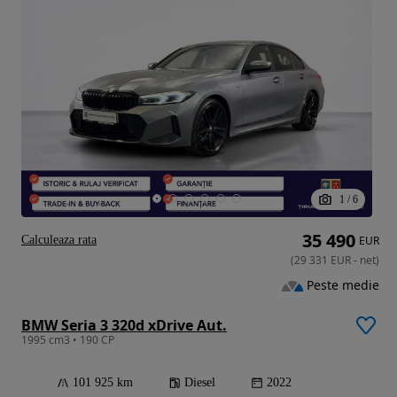
1
/
6
35 490
Calculeaza rata
EUR
(
29 331
EUR
-
net
)
Peste medie
BMW Seria 3 320d xDrive Aut.
1995 cm3 • 190 CP
101 925 km
Diesel
2022