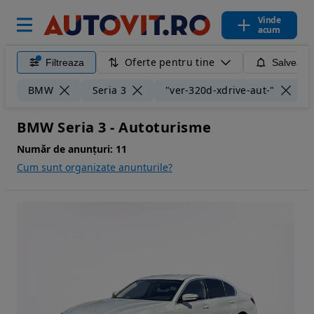
Vinde
acum
Oferte pentru tine
Filtreaza
Salveaza
Ș
BMW
Seria 3
"ver-320d-xdrive-aut-"
BMW Seria 3 - Autoturisme
Număr de anunțuri:
11
Cum sunt organizate anunturile?