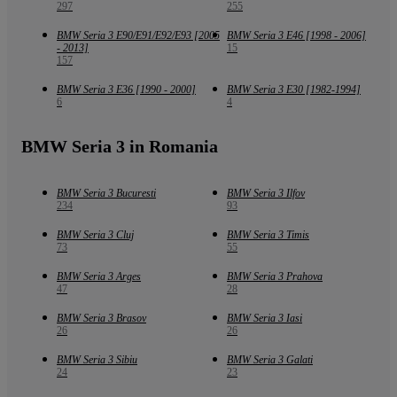
297
255
BMW Seria 3 E90/E91/E92/E93 [2005
BMW Seria 3 E46 [1998 - 2006]
- 2013]
15
157
BMW Seria 3 E36 [1990 - 2000]
BMW Seria 3 E30 [1982-1994]
6
4
BMW Seria 3 in Romania
BMW Seria 3 Bucuresti
BMW Seria 3 Ilfov
234
93
BMW Seria 3 Cluj
BMW Seria 3 Timis
73
55
BMW Seria 3 Arges
BMW Seria 3 Prahova
47
28
BMW Seria 3 Brasov
BMW Seria 3 Iasi
26
26
BMW Seria 3 Sibiu
BMW Seria 3 Galati
24
23