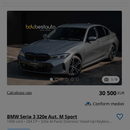
1
/
6
30 500
Calculeaza rata
EUR
Conform mediei
BMW Seria 3 320e Aut. M Sport
1998 cm3 • 204 CP • 320e M-Pack/ Distronic/ Head-Up/ Keyless Entry/ Go