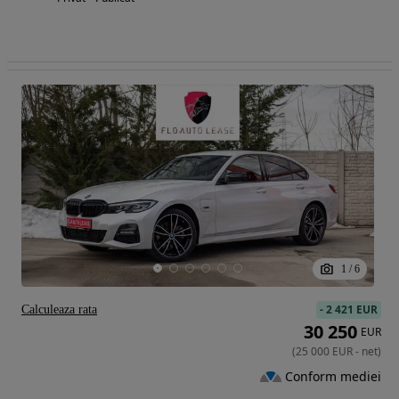
1
/
6
-
2 421 EUR
Calculeaza rata
30 250
EUR
(
25 000
EUR
-
net
)
Conform mediei