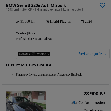
BMW Seria 3 320e Aut. M Sport
1998 cm3 • 204 CP • | Garantie extinsa | Leasing auto |
91 300 km
Hibrid Plug-In
2024
Oradea (Bihor)
Profesionist • Reactualizat
Vezi anunțurile
LUXURY MOTORS ORADEA
Finantare
Livrare gratuita (acasa)
Asigurare
Buyback
28 900
EUR
Conform mediei
Calculeaza rata