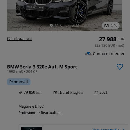
1
/
6
27 988
Calculeaza rata
EUR
(
23 130
EUR
-
net
)
Conform mediei
BMW Seria 3 320e Aut. M Sport
1998 cm3 • 204 CP
Promovat
79 850 km
Hibrid Plug-In
2021
Magurele (Ilfov)
Profesionist • Reactualizat