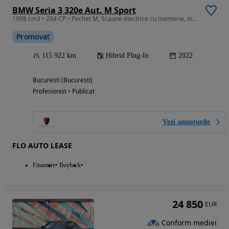
BMW Seria 3 320e Aut. M Sport
1998 cm3 • 204 CP • Pachet M, Scaune electrice cu memorie, incalzite, 2 seturi de roti
Promovat
115 922 km
Hibrid Plug-In
2022
Bucuresti (Bucuresti)
Profesionist • Publicat
Vezi anunțurile
FLO AUTO LEASE
Finantare
Buyback
24 850
EUR
Conform mediei