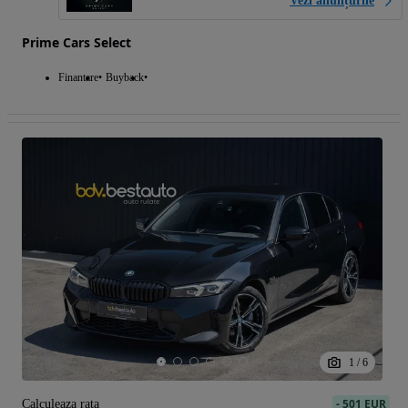
Vezi anunțurile
Prime Cars Select
Finantare
Buyback
1
/
6
-
501 EUR
Calculeaza rata