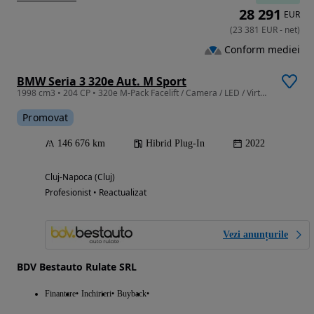
28 291
EUR
(
23 381
EUR
-
net
)
Conform mediei
BMW Seria 3 320e Aut. M Sport
1998 cm3 • 204 CP • 320e M-Pack Facelift / Camera / LED / Virtual / Assist
Promovat
146 676 km
Hibrid Plug-In
2022
Cluj-Napoca (Cluj)
Profesionist • Reactualizat
Vezi anunțurile
BDV Bestauto Rulate SRL
Finantare
Inchirieri
Buyback