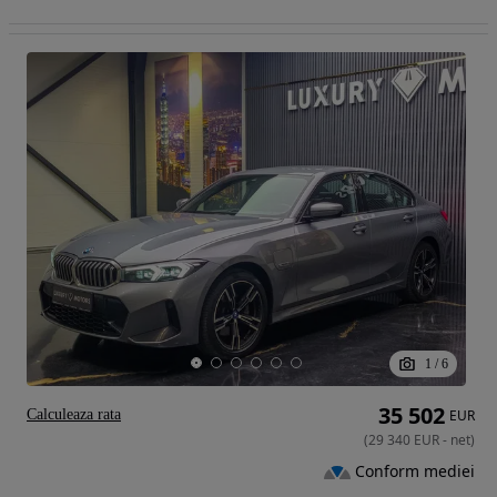
1
/
6
35 502
Calculeaza rata
EUR
(
29 340
EUR
-
net
)
Conform mediei